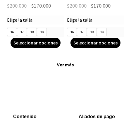
$
200.000
$
170.000
$
200.000
$
170.000
Elige la talla
Elige la talla
36
37
38
39
36
37
38
39
Seleccionar opciones
Seleccionar opciones
Ver más
Contenido
Aliados de pago
Inicio
PaYu