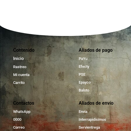
Contenido
Aliados de pago
Inicio
PaYu
Efecty
Rastreo
PSE
Mi cuenta
Epayco
Carrito
Baloto
Contactos
Aliados de envío
WhatsApp
Envia
0000
Interrapidisimos
Correo
Servientrega