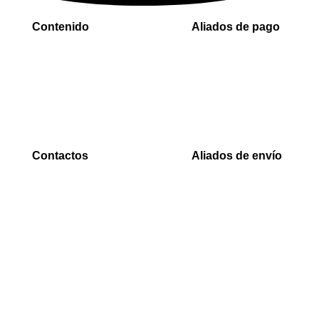
Contenido
Aliados de pago
Inicio
PaYu
Rastreo
Efecty
Mi cuenta
PSE
Carrito
Epayco
Baloto
Contactos
Aliados de envío
WhatsApp
Envia
0000
Interrapidisimos
Correo
Servientrega
00000@gmail.com
Deprisa