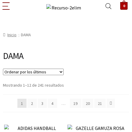
0
Inicio
DAMA
DAMA
Mostrando 1–12 de 241 resultados
1
2
3
4
…
19
20
21