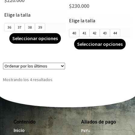
$
220.000
$
230.000
Elige la talla
Elige la talla
36
37
38
39
40
41
42
43
44
Seleccionar opciones
Seleccionar opciones
Mostrando los 4 resultados
Contenido
Aliados de pago
Inicio
PaYu