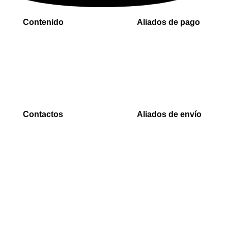
Contenido
Aliados de pago
Inicio
PaYu
Rastreo
Efecty
Mi cuenta
PSE
Carrito
Epayco
Baloto
Contactos
Aliados de envío
WhatsApp
Envia
0000
Interrapidisimos
Correo
Servientrega
00000@gmail.com
Deprisa