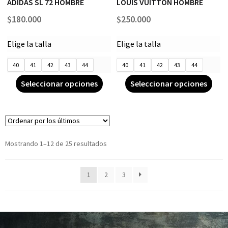
ADIDAS SL 72 HOMBRE
LOUIS VUITTON HOMBRE
$
180.000
$
250.000
Elige la talla
Elige la talla
40
41
42
43
44
40
41
42
43
44
Seleccionar opciones
Seleccionar opciones
Mostrando 1–12 de 25 resultados
1
2
3