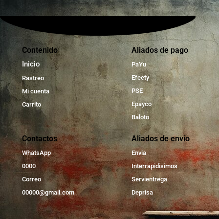
Contenido
Aliados de pago
Inicio
PaYu
Efecty
Rastreo
PSE
Mi cuenta
Epayco
Carrito
Baloto
Contactos
Aliados de envío
WhatsApp
Envia
0000
Interrapidisimos
Correo
Servientrega
00000@gmail.com
Deprisa