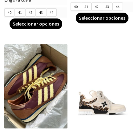
40
41
42
43
44
40
41
42
43
44
Seleccionar opciones
Seleccionar opciones