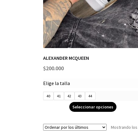
ALEXANDER MCQUEEN
$
200.000
Elige la talla
40
41
42
43
44
Seleccionar opciones
Mostrando los