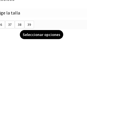
ige la talla
36
37
38
39
Seleccionar opciones