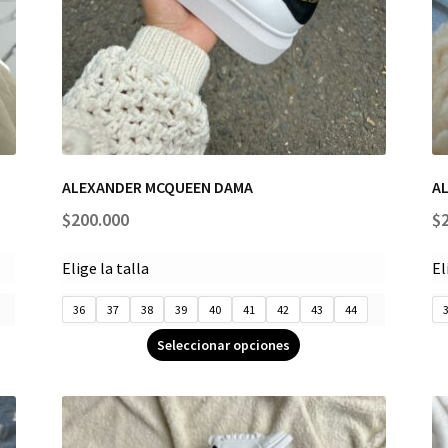
ALEXANDER MCQUEEN DAMA
A
$
200.000
$
Elige la talla
El
36
37
38
39
40
41
42
43
44
Seleccionar opciones