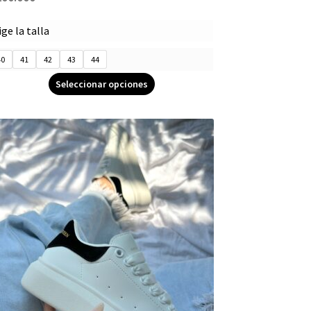
ige la talla
40
41
42
43
44
Seleccionar opciones