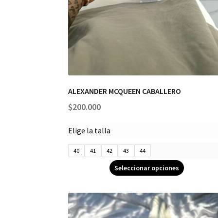
ALEXANDER MCQUEEN CABALLERO
$
200.000
Elige la talla
40
41
42
43
44
Seleccionar opciones