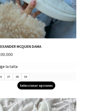
LEXANDER MCQUEN DAMA
200.000
ige la talla
36
37
38
39
Seleccionar opciones