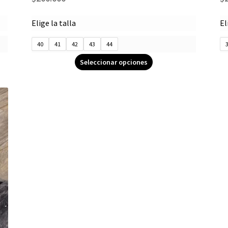
Elige la talla
El
40
41
42
43
44
Seleccionar opciones