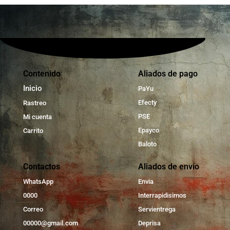
Contenido
Aliados de pago
Inicio
PaYu
Efecty
Rastreo
PSE
Mi cuenta
Epayco
Carrito
Baloto
Contactos
Aliados de envío
WhatsApp
Envia
0000
Interrapidisimos
Correo
Servientrega
00000@gmail.com
Deprisa