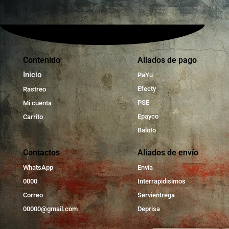
Contenido
Aliados de pago
Inicio
PaYu
Efecty
Rastreo
PSE
Mi cuenta
Epayco
Carrito
Baloto
Contactos
Aliados de envío
WhatsApp
Envia
0000
Interrapidisimos
Correo
Servientrega
00000@gmail.com
Deprisa