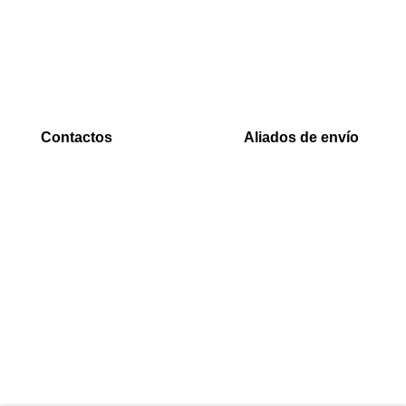
Rastreo
Efecty
Mi cuenta
PSE
Carrito
Epayco
Baloto
Contactos
Aliados de envío
WhatsApp
Envia
0000
Interrapidisimos
Correo
Servientrega
00000@gmail.com
Deprisa