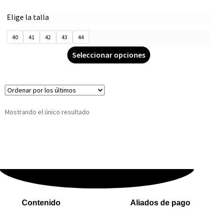
Elige la talla
40
41
42
43
44
Seleccionar opciones
Mostrando el único resultado
Contenido
Aliados de pago
Inicio
PaYu