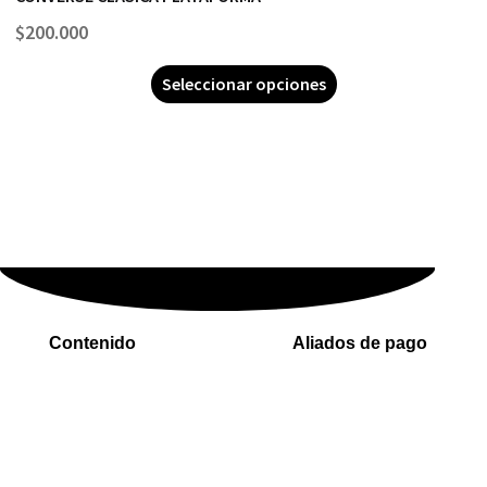
$
200.000
Seleccionar opciones
Contenido
Aliados de pago
Inicio
PaYu
Rastreo
Efecty
Mi cuenta
PSE
Carrito
Epayco