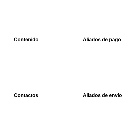
Contenido
Aliados de pago
Inicio
PaYu
Rastreo
Efecty
Mi cuenta
PSE
Carrito
Epayco
Baloto
Contactos
Aliados de envío
WhatsApp
Envia
0000
Interrapidisimos
Correo
Servientrega
00000@gmail.com
Deprisa