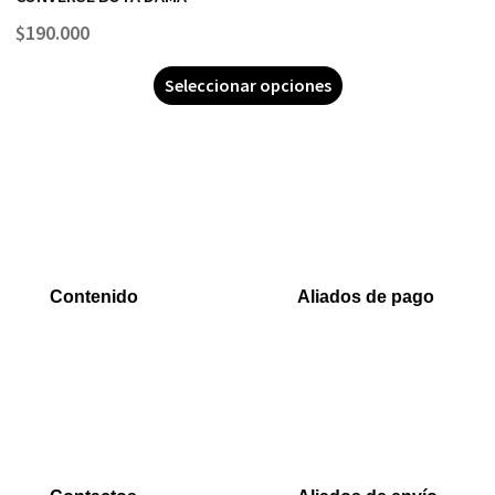
$
190.000
Seleccionar opciones
Contenido
Aliados de pago
Inicio
PaYu
Rastreo
Efecty
Mi cuenta
PSE
Carrito
Epayco
Baloto