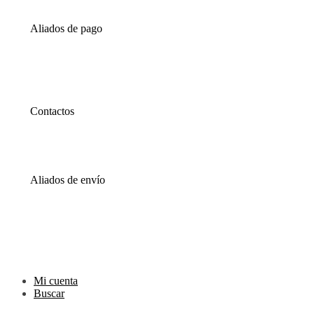
Mi cuenta
Carrito
Aliados de pago
PaYu
Efecty
PSE
Epayco
Baloto
Contactos
WhatsApp
0000
Correo
00000@gmail.com
Aliados de envío
Envia
Interrapidisimos
Servientrega
Deprisa
Mi cuenta
Buscar