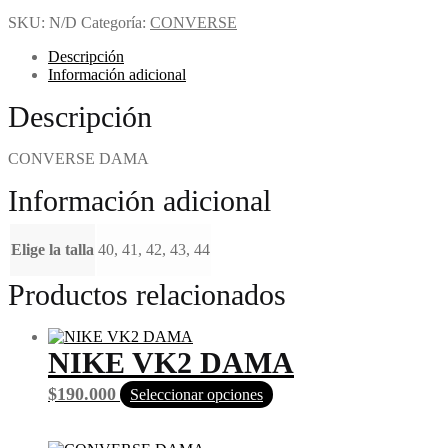
SKU:
N/D
Categoría:
CONVERSE
Descripción
Información adicional
Descripción
CONVERSE DAMA
Información adicional
Elige la talla
40, 41, 42, 43, 44
Productos relacionados
NIKE VK2 DAMA
Este
$
190.000
Seleccionar opciones
producto
tiene
múltiples