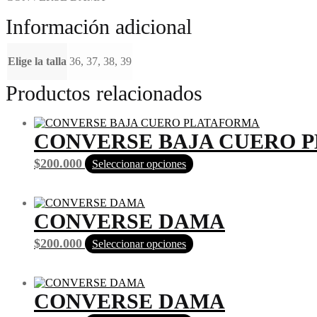
Información adicional
Elige la talla
36, 37, 38, 39
Productos relacionados
CONVERSE BAJA CUERO 
Este
$
200.000
Seleccionar opciones
producto
tiene
múltiples
variantes.
CONVERSE DAMA
Las
opciones
Este
$
200.000
Seleccionar opciones
se
producto
pueden
tiene
elegir
múltiples
en
variantes.
CONVERSE DAMA
la
Las
página