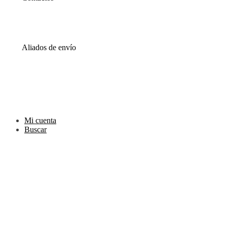
WhatsApp
0000
Correo
00000@gmail.com
Aliados de envío
Envia
Interrapidisimos
Servientrega
Deprisa
Mi cuenta
Buscar