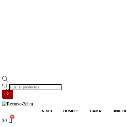
Búsqueda
de
0
productos
INICIO
HOMBRE
DAMA
UNISEX
$
0