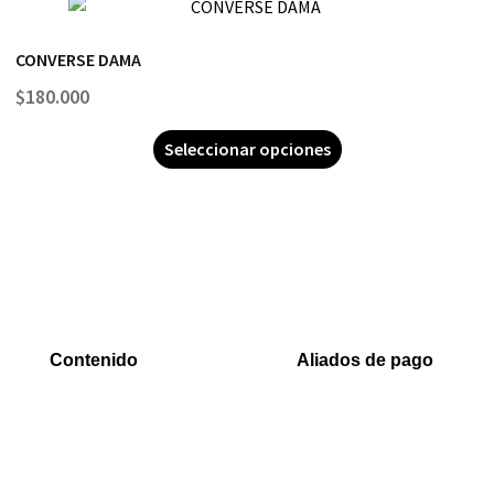
CONVERSE DAMA
$
180.000
Seleccionar opciones
Contenido
Aliados de pago
Inicio
PaYu
Rastreo
Efecty
Mi cuenta
PSE
Carrito
Epayco