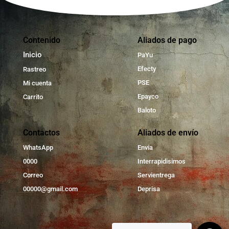
Contenido
Aliados de pago
Inicio
PaYu
Efecty
Rastreo
PSE
Mi cuenta
Epayco
Carrito
Baloto
Contactos
Aliados de envío
WhatsApp
Envia
0000
Interrapidisimos
Correo
Servientrega
00000@gmail.com
Deprisa