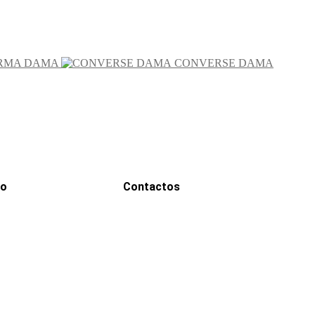
RMA DAMA
CONVERSE DAMA
go
Contactos
WhatsApp
0000
Correo
00000@gmail.com