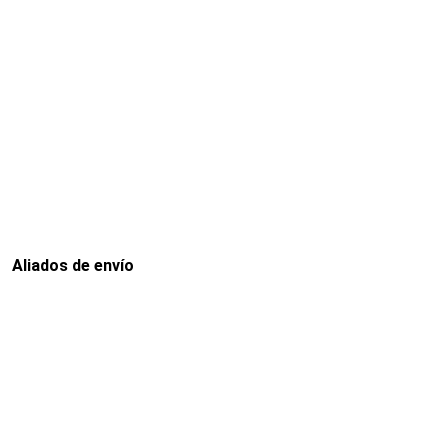
Aliados de envío
Envia
Interrapidisimos
Servientrega
Deprisa