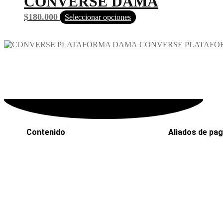
CONVERSE DAMA
$
180.000
Seleccionar opciones
CONVERSE PLATAFO
Contenido
Aliados de pa
Inicio
PaYu
Efecty
Rastreo
PSE
Mi cuenta
Epayco
Carrito
Baloto