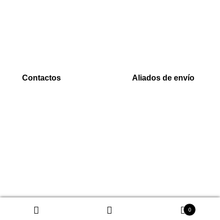
Inicio
PaYu
Rastreo
Efecty
Mi cuenta
PSE
Carrito
Epayco
Baloto
Contactos
Aliados de envío
WhatsApp
Envia
0000
Interrapidisimos
Correo
Servientrega
00000@gmail.com
Deprisa
0