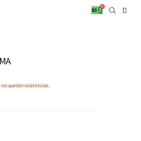
$
0
AMA
 no quedan existencias.