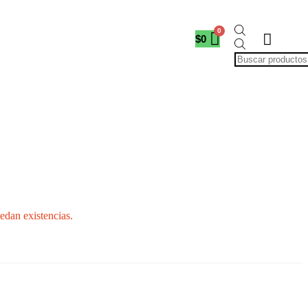
$
0
edan existencias.