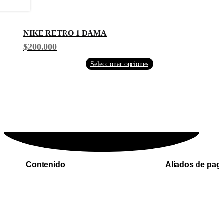
NIKE RETRO 1 DAMA
$
200.000
Seleccionar opciones
Contenido
Aliados de pa
Inicio
PaYu
Efecty
Rastreo
PSE
Mi cuenta
Epayco
Carrito