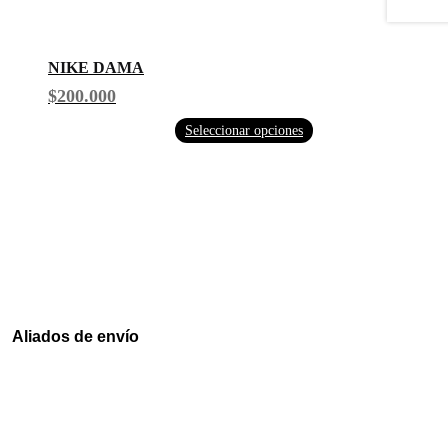
NIKE DAMA
$
200.000
Seleccionar opciones
Aliados de envío
Envia
Interrapidisimos
Servientrega
Deprisa