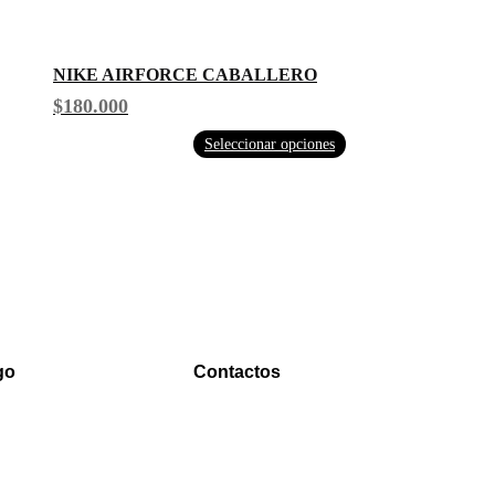
NIKE AIRFORCE CABALLERO
$
180.000
Seleccionar opciones
go
Contactos
WhatsApp
0000
Correo
00000@gmail.com