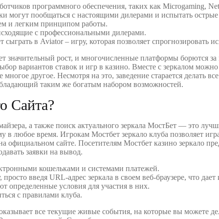
тчиков программного обеспечения, таких как Microgaming, Neten
оки могут пообщаться с настоящими дилерами и испытать острые
ем и легким принципом работы.
исходящие с профессиональными дилерами.
сыграть в Aviator – игру, которая позволяет спрогнозировать ис
ет значительный рост, и многочисленные платформы борются за
ыбор вариантов ставок и игр в казино. Вместе с зеркалом можно 
 многое другое. Несмотря на это, заведение старается делать в
 обладающий таким же богатым набором возможностей.
о Сайта?
майзера, а также поиск актуального зеркала МостБет — это луч
му в любое время. Игрокам Мостбет зеркало клуба позволяет игр
на официальном сайте. Посетителям Мостбет казино зеркало пре
одавать заявки на вывод.
ектронными кошельками и системами платежей.
 просто введя URL-адрес зеркала в своем веб-браузере, что дает 
т определенные условия для участия в них.
ться с правилами клуба.
показывает все текущие живые события, на которые вы можете д