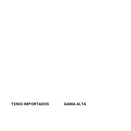
TENIS IMPORTADOS
GAMA ALTA