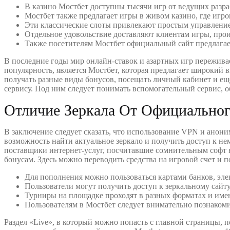
В казино Мостбет доступны тысячи игр от ведущих разрабо
Мостбет также предлагает игры в живом казино, где игр
Эти классические слоты привлекают простым управлени
Отдельное удовольствие доставляют клиентам игры, про
Также посетителям Мостбет официальный сайт предлагает 
В последние годы мир онлайн-ставок и азартных игр пережива
популярность, является Мостбет, которая предлагает широкий в
получать разные виды бонусов, посещать личный кабинет и еще
сервису. Под ним следует понимать вспомогательный сервис,
Отличие Зеркала От Официальног
В заключение следует сказать, что использование VPN и анони
возможность найти актуальное зеркало и получить доступ к не
поставщики интернет-услуг, посчитавшие сомнительным софт 
бонусам. Здесь можно переводить средства на игровой счет и п
Для пополнения можно пользоваться картами банков, эл
Пользователи могут получить доступ к зеркальному сайту,
Турниры на площадке проходят в разных форматах и имею
Пользователям в Мостбет следует внимательно познакоми
Раздел «Live», в который можно попасть с главной страницы, 