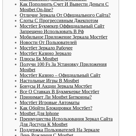
Как Пополнить Счет И Вывести Деньги С
Mostbet On-line?
Отличие Зеркала От Официального Сайта?
Слоты С Прогрессивным Джекпотом
Мостбет Букмекер Оффициальный Сайт
Запрещено Использовать В Рф
Мобильное Приложение Зеркала Мостбет
Новости От Пользователей
Мостбет Зеркало Рабочее
Мостбет Казино Зеркало
Плюсы Бк Mostbet
Получи 100 Fs За Установку Приложения
Mostbet
Мостбет Казино – Официальный Сайт
Настольные Игры В Mostbet
Бонусы И Акции Зеркала Мостбет
Все О Ставках В Букмекерке Мостбет
Принимает Ли Mostbet Биткоины?
Мостбет Игровые Автоматы
Как Обойти Блокировки Мостбет?
Mostbet Для Iphone
Преимущества Использования Зеркал Сайта
Для Доступа К Mostbet
Поддержка Пользователей На Зеркале
День Рождения С Mostbet