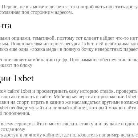
 Первое, не вы можете делается, это попробовать посетить дос
созданная под сторонним адресом.
нта
ми опциями, тематикой, поэтому тот клиент найдет что-то инт
ым. Пользователям интернет-ресурса 1хБет, ней необходима кон
лько еще одна «ложка меда» в полную бочку невероятных парае
купоне вводят комбинацию цифр. Программное обеспечение нельз
икают по блоку
ии 1xbet
 сайте 1xbet и просматривать саму историю ставок, проверять с
 свою активность в сайте. Мобильная версия и приложение 1xbe
авки на спорт, играть в казино же наслаждаться другими возмож
bet необходимо зайти и личный кабинет, который можно найти а 
б пополнения.
сему сервису сайта и могут сделать ставку и игру даже и один 
 созданному
ть доступ к личному кабинет, где пользователь например делать