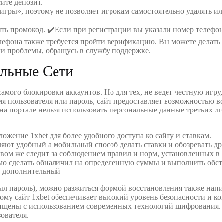
ите депозит.
гры», поэтому не позволяет игрокам самостоятельно удалять ил
ить промокод. ✔️Если при регистрации вы указали номер телефона
лефона также требуется пройти верификацию. Вы можете делать 
и проблемы, обращусь в службу поддержке.
альные Сети
амого блокировки аккаунтов. Но для тех, не ведет честную игр
я пользователя или пароль, сайт предоставляет возможностью во
на портале нельзя использовать персональные данные третьих ли
ожение 1xbet для более удобного доступа ко сайту и ставкам.
ляют удобный а мобильный способ делать ставки и обозревать 
твом же следит за соблюдением правил и норм, установленных в
имо сделать обналичил на определенную суммы и выполнить обст
ть дополнительный
был пароль), можно разжиться формой восстановления также нап
ному сайт 1xbet обеспечивает высокий уровень безопасности и
щены с использованием современных технологий шифрования. 
ователя.