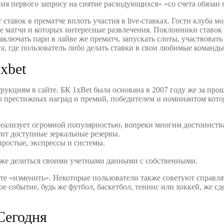
 первого запросу на снятие расходующихся» «со счета обязан 
 ставок в прематче вплоть участия в live-ставках. Гости клуба
 матчи и которых интересные развлечения. Поклонники ставок н
ключать пари в лайве же прематч, запускать слоты, участвовать 
та, где пользователь либо делать ставки в свои любимые коман
xbet
трукциям в сайте. БК 1xBet была основана в 2007 году же за п
ую престижных наград и премий, победителем и номинантом кот
 реализует огромной популярностью, вопреки многим достоинств
тит доступные зеркальные резервы.
ростые, экспрессы и системы.
аже делиться своими учетными данными с собственными.
те «изменить». Некоторые пользователи также советуют справля
 событие, будь же футбол, баскетбол, теннис или хоккей, же сд
Сегодня