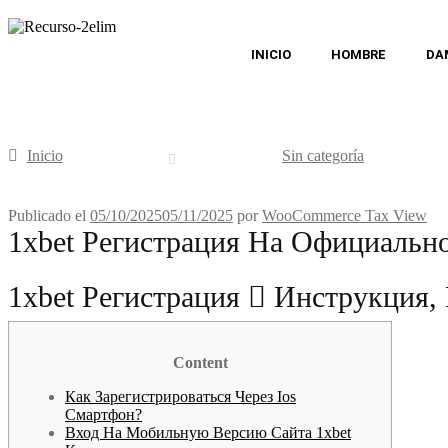
INICIO
HOMBRE
DA
Inicio
Sin categoría
Publicado el
05/10/2025
05/11/2025
por
WooCommerce Tax View
1xbet Регистрация На Официальн
1xbet Регистрация 󾓝 Инструкция,
Content
Как Зарегистрироваться Через Ios
Смартфон?
Вход На Мобильную Версию Сайта 1xbet