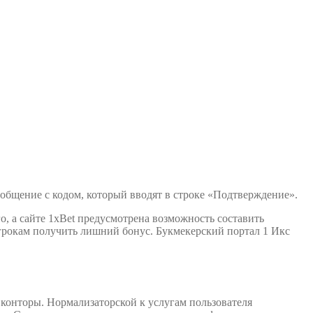
общение с кодом, который вводят в строке «Подтверждение».
о, а сайте 1xBet предусмотрена возможность составить
грокам получить лишний бонус. Букмекерский портал 1 Икс
т конторы. Нормализаторской к услугам пользователя