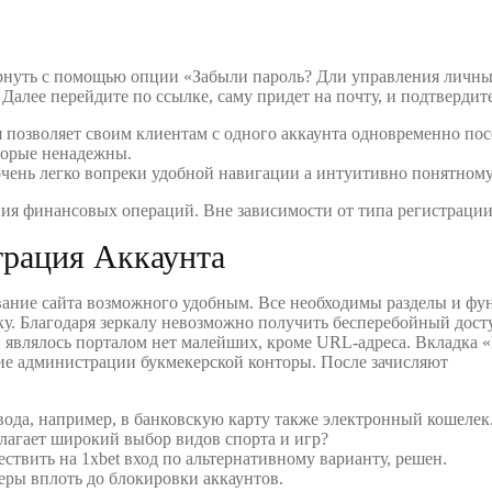
ернуть с помощью опции «Забыли пароль? Дли управления личн
алее перейдите по ссылке, саму придет на почту, и подтвердите
я позволяет своим клиентам с одного аккаунта одновременно по
торые ненадежны.
чень легко вопреки удобной навигации а интуитивно понятному
ния финансовых операций. Вне зависимости от типа регистрации
трация Аккаунта
вание сайта возможного удобным. Все необходимы разделы и фу
. Благодаря зеркалу невозможно получить бесперебойный досту
 являлось порталом нет малейших, кроме URL-адреса. Вкладка «
ие администрации букмекерской конторы. После зачисляют
ода, например, в банковскую карту также электронный кошелек
лагает широкий выбор видов спорта и игр?
ствить на 1xbet вход по альтернативному варианту, решен.
ры вплоть до блокировки аккаунтов.