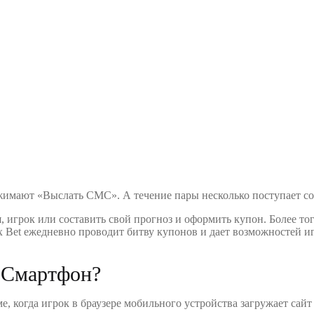
жимают «Выслать СМС». А течение пары несколько поступает со
, игрок или составить свой прогноз и оформить купон. Более тог
Bet ежедневно проводит битву купонов и дает возможностей и
s Смартфон?
е, когда игрок в браузере мобильного устройства загружает сай