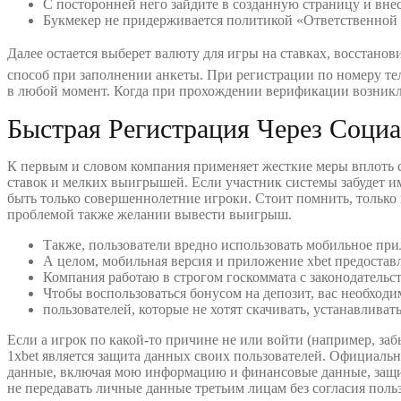
С посторонней него зайдите в созданную страницу и внес
Букмекер не придерживается политикой «Ответственной и
Далее остается выберет валюту для игры на ставках, восстанов
способ при заполнении анкеты. При регистрации по номеру те
в любой момент. Когда при прохождении верификации возникл
Быстрая Регистрация Через Соци
К первым и словом компания применяет жесткие меры вплоть с
ставок и мелких выигрышей. Если участник системы забудет им
быть только совершеннолетние игроки. Стоит помнить, только 
проблемой также желании вывести выигрыш.
Также, пользователи вредно использовать мобильное прил
А целом, мобильная версия и приложение xbet предостав
Компания работаю в строгом госкоммата с законодательс
Чтобы воспользоваться бонусом на депозит, вас необход
пользователей, которые не хотят скачивать, устанавлива
Если а игрок по какой-то причине не или войти (например, за
1xbet является защита данных своих пользователей. Официаль
данные, включая мою информацию и финансовые данные, защи
не передавать личные данные третьим лицам без согласия польз