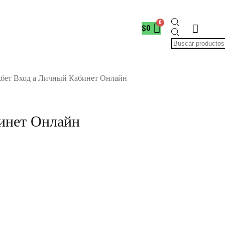
$
0
хбет Вход а Личный Кабинет Онлайн
бинет Онлайн