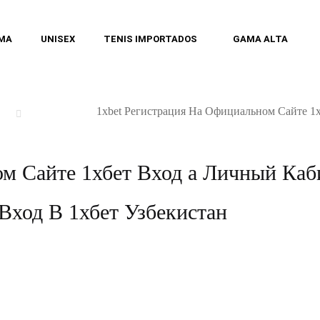
MA
UNISEX
TENIS IMPORTADOS
GAMA ALTA
1xbet Регистрация На Официальном Сайте 1
ом Сайте 1хбет Вход а Личный Ка
 Вход В 1хбет Узбекистан