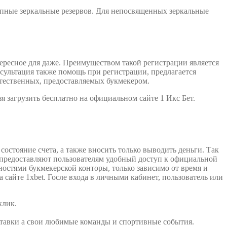
тупные зеркальные резервов. Для непосвященных зеркальные
ересное для даже. Преимуществом такой регистрации является
сультация также помощь при регистрации, предлагается
стественных, предоставляемых букмекером.
я загрузить бесплатно на официальном сайте 1 Икс Бет.
остояние счета, а также вносить только выводить деньги. Так
t предоставляют пользователям удобный доступ к официальной
ностями букмекерской конторы, только зависимо от время и
сайте 1xbet. Госле входа в личными кабинет, пользователь или
клик.
 ставки а свои любимые команды и спортивные события.