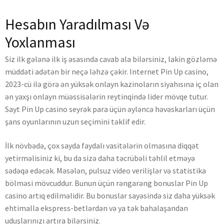
Hesabın Yaradılması Və
Yoxlanması
Siz ilk gələnə ilk iş əsasında cavab ala bilərsiniz, lakin gözləmə
müddəti adətən bir neçə ləhzə çəkir. Internet Pin Up casino,
2023-cü ilə görə ən yüksək onlayn kazinoların siyahısına iç olan
ən yaxşı onlayn müəssisələrin reytinqində lider mövqe tutur.
Sayt Pin Up casino seyrək para üçün əyləncə həvəskarları üçün
şans oyunlarının uzun seçimini təklif edir.
İlk növbədə, çox sayda faydalı vasitələrin olmasına diqqət
yetirməlisiniz ki, bu da sizə daha təcrübəli təhlil etməyə
sədəqə edəcək. Məsələn, pulsuz video verilişlər və statistika
bölməsi mövcuddur. Bunun üçün rəngarəng bonuslar Pin Up
casino artıq edilməlidir. Bu bonuslar sayəsində siz daha yüksək
ehtimalla ekspress-betlərdən və ya tək bahalaşandan
uduşlarınızı artıra bilərsiniz.