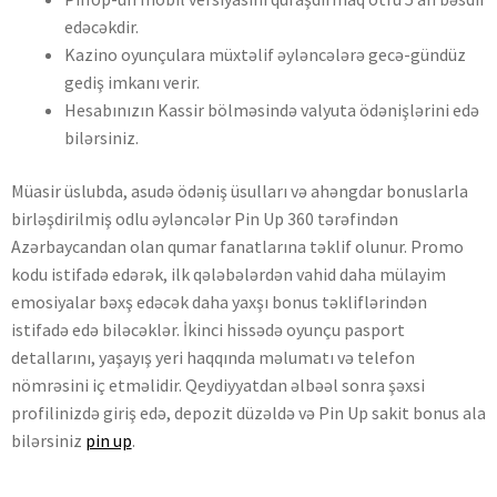
edəcəkdir.
Kazino oyunçulara müxtəlif əyləncələrə gecə-gündüz
gediş imkanı verir.
Hesabınızın Kassir bölməsində valyuta ödənişlərini edə
bilərsiniz.
Müasir üslubda, asudə ödəniş üsulları və ahəngdar bonuslarla
birləşdirilmiş odlu əyləncələr Pin Up 360 tərəfindən
Azərbaycandan olan qumar fanatlarına təklif olunur. Promo
kodu istifadə edərək, ilk qələbələrdən vahid daha mülayim
emosiyalar bəxş edəcək daha yaxşı bonus təkliflərindən
istifadə edə biləcəklər. İkinci hissədə oyunçu pasport
detallarını, yaşayış yeri haqqında məlumatı və telefon
nömrəsini iç etməlidir. Qeydiyyatdan əlbəəl sonra şəxsi
profilinizdə giriş edə, depozit düzəldə və Pin Up sakit bonus ala
bilərsiniz
pin up
.