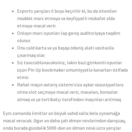
Esports yarışları il boyu keçirilir ki, bu da istənilən
müddət mərc etməyə və keyfiyyətli mükafat əldə
etməyə macal verir.
Onlayn mərc oyunları lap geniş auditoriyaya təqdim
olunur.
Onu cəld karta və ya başqa ödəniş aləti vasitəsilə
çıxarmaq olar.
Siz təəccüblənəcəksiniz, lakin bəzi görkəmli oyunlar
üçün Pin Up bookmaker ümumiyyətlə kənarları istifadə
etmir.
Rahat maşın axtarış sistemi sizə aşkar xüsusiyyətlərə
olma slot seçməyə macal verir, məsələn, bonuslar
almaq və ya tərtibatçı tərəfindən maşınları arıtmaq.
Eyni zamanda limitlər ən böyük vahid xalla belə oynamağa
macal verəcək. Əgər ən daha şah idman növlərindən danışsaq,
onda burada gündəlik 5000-dən ən idman növü üzrə yarışlar