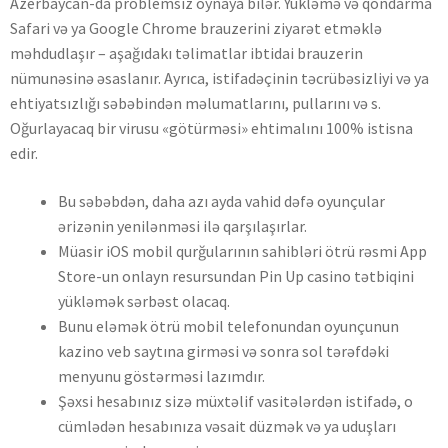
Azerbaycan-da problemsiz oynaya bilər. Yükləmə və qondarma
Safari və ya Google Chrome brauzerini ziyarət etməklə
məhdudlaşır – aşağıdakı təlimatlar ibtidai brauzerin
nümunəsinə əsaslanır. Ayrıca, istifadəçinin təcrübəsizliyi və ya
ehtiyatsızlığı səbəbindən məlumatlarını, pullarını və s.
Oğurlayacaq bir virusu «götürməsi» ehtimalını 100% istisna
edir.
Bu səbəbdən, daha azı ayda vahid dəfə oyunçular
ərizənin yenilənməsi ilə qarşılaşırlar.
Müasir iOS mobil qurğularının sahibləri ötrü rəsmi App
Store-un onlayn resursundan Pin Up casino tətbiqini
yükləmək sərbəst olacaq.
Bunu eləmək ötrü mobil telefonundan oyunçunun
kazino veb saytına girməsi və sonra sol tərəfdəki
menyunu göstərməsi lazımdır.
Şəxsi hesabınız sizə müxtəlif vasitələrdən istifadə, o
cümlədən hesabınıza vəsait düzmək və ya uduşları