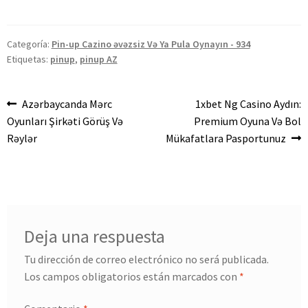
Categoría:
Pin-up Cazino əvəzsiz Və Ya Pula Oynayın - 934
Etiquetas:
pinup
,
pinup AZ
Azərbaycanda Mərc
1xbet Ng Casino Aydın:
Oyunları Şirkəti Görüş Və
Premium Oyuna Və Bol
Rəylər
Mükafatlara Pasportunuz
Deja una respuesta
Tu dirección de correo electrónico no será publicada.
Los campos obligatorios están marcados con
*