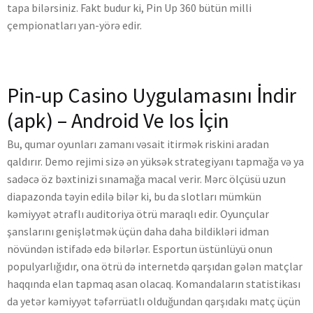
tapa bilərsiniz. Fakt budur ki, Pin Up 360 bütün milli
çempionatları yan-yörə edir.
Pin-up Casino Uygulamasını İndir
(apk) – Android Ve Ios İçin
Bu, qumar oyunları zamanı vəsait itirmək riskini aradan
qaldırır. Demo rejimi sizə ən yüksək strategiyanı tapmağa və ya
sadəcə öz bəxtinizi sınamağa macal verir. Mərc ölçüsü uzun
diapazonda təyin edilə bilər ki, bu da slotları mümkün
kəmiyyət ətraflı auditoriya ötrü maraqlı edir. Oyunçular
şanslarını genişlətmək üçün daha daha bildikləri idman
növündən istifadə edə bilərlər. Esportun üstünlüyü onun
populyarlığıdır, ona ötrü də internetdə qarşıdan gələn matçlar
haqqında elan tapmaq asan olacaq. Komandaların statistikası
da yetər kəmiyyət təfərrüatlı olduğundan qarşıdakı matç üçün