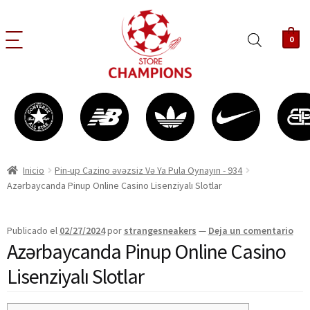
0
Inicio
Pin-up Cazino əvəzsiz Və Ya Pula Oynayın - 934
Azərbaycanda Pinup Online Casino Lisenziyalı Slotlar
Publicado el
02/27/2024
por
strangesneakers
—
Deja un comentario
Azərbaycanda Pinup Online Casino
Lisenziyalı Slotlar