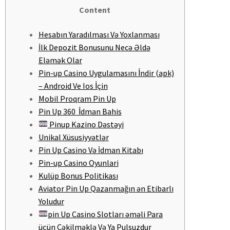
Content
Hesabın Yaradılması Və Yoxlanması
İlk Depozit Bonusunu Necə Əldə
Eləmək Olar
Pin-up Casino Uygulamasını İndir (apk)
– Android Ve Ios İçin
Mobil Proqram Pin Up
Pin Up 360 İdman Bahis
Pinup Kazino Dəstəyi
Unikal Xüsusiyyətlər
Pin Up Casino Və İdman Kitabı
Pin-up Casino Oyunlari
Kulüp Bonus Politikası
Aviator Pin Up Qazanmağın ən Etibarlı
Yoludur
pin Up Casino Slotları əməli Para
üçün Çəkilməklə Və Ya Pulsuzdur