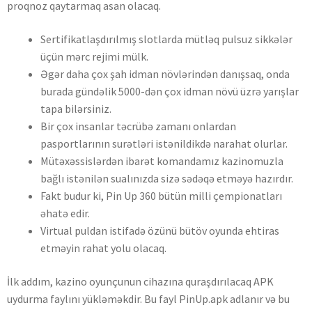
proqnoz qaytarmaq asan olacaq.
Sertifikatlaşdırılmış slotlarda mütləq pulsuz sikkələr
üçün mərc rejimi mülk.
Əgər daha çox şah idman növlərindən danışsaq, onda
burada gündəlik 5000-dən çox idman növü üzrə yarışlar
tapa bilərsiniz.
Bir çox insanlar təcrübə zamanı onlardan
pasportlarının surətləri istənildikdə narahat olurlar.
Mütəxəssislərdən ibarət komandamız kazinomuzla
bağlı istənilən sualınızda sizə sədəqə etməyə hazırdır.
Fakt budur ki, Pin Up 360 bütün milli çempionatları
əhatə edir.
Virtual puldan istifadə özünü bütöv oyunda ehtiras
etməyin rahat yolu olacaq.
İlk addım, kazino oyunçunun cihazına quraşdırılacaq APK
uydurma faylını yükləməkdir. Bu fayl PinUp.apk adlanır və bu