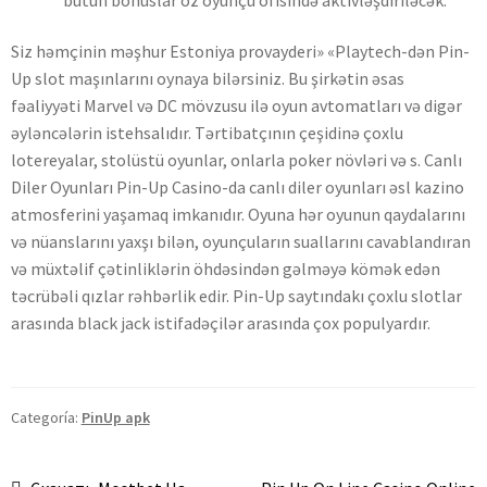
Siz həmçinin məşhur Estoniya provayderi» «Playtech-dən Pin-
Up slot maşınlarını oynaya bilərsiniz. Bu şirkətin əsas
fəaliyyəti Marvel və DC mövzusu ilə oyun avtomatları və digər
əyləncələrin istehsalıdır. Tərtibatçının çeşidinə çoxlu
lotereyalar, stolüstü oyunlar, onlarla poker növləri və s. Canlı
Diler Oyunları Pin-Up Casino-da canlı diler oyunları əsl kazino
atmosferini yaşamaq imkanıdır. Oyuna hər oyunun qaydalarını
və nüanslarını yaxşı bilən, oyunçuların suallarını cavablandıran
və müxtəlif çətinliklərin öhdəsindən gəlməyə kömək edən
təcrübəli qızlar rəhbərlik edir. Pin-Up saytındakı çoxlu slotlar
arasında black jack istifadəçilər arasında çox populyardır.
Categoría:
PinUp apk