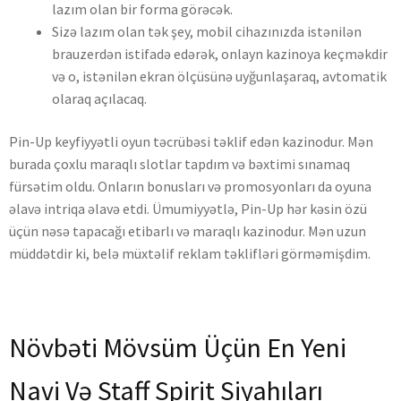
lazım olan bir forma görəcək.
Sizə lazım olan tək şey, mobil cihazınızda istənilən
brauzerdən istifadə edərək, onlayn kazinoya keçməkdir
və o, istənilən ekran ölçüsünə uyğunlaşaraq, avtomatik
olaraq açılacaq.
Pin-Up keyfiyyətli oyun təcrübəsi təklif edən kazinodur. Mən
burada çoxlu maraqlı slotlar tapdım və bəxtimi sınamaq
fürsətim oldu. Onların bonusları və promosyonları da oyuna
əlavə intriqa əlavə etdi. Ümumiyyətlə, Pin-Up hər kəsin özü
üçün nəsə tapacağı etibarlı və maraqlı kazinodur. Mən uzun
müddətdir ki, belə müxtəlif reklam təklifləri görməmişdim.
Növbəti Mövsüm Üçün En Yeni
Navi Və Staff Spirit Siyahıları