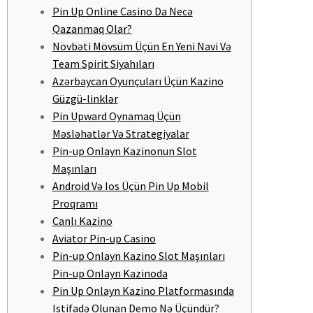
Pin Up Online Casino Da Necə
Qazanmaq Olar?
Növbəti Mövsüm Üçün En Yeni Navi Və
Team Spirit Siyahıları
Azərbaycan Oyunçuları Üçün Kazino
Güzgü-linklər
Pin Upward Oynamaq Üçün
Məsləhətlər Və Strategiyalar
Pin-up Onlayn Kazinonun Slot
Maşınları
Android Və Ios Üçün Pin Up Mobil
Proqramı
Canlı Kazino
Aviator Pin-up Casino
Pin-up Onlayn Kazino Slot Maşınları
Pin-up Onlayn Kazinoda
Pin Up Onlayn Kazino Platformasında
Istifadə Olunan Demo Nə Üçündür?