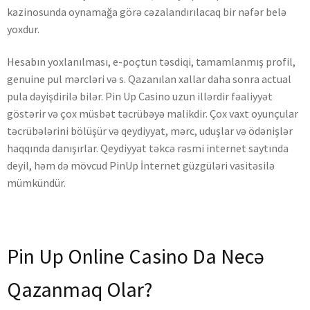
kazinosunda oynamağa görə cəzalandırılacaq bir nəfər belə
yoxdur.
Hesabın yoxlanılması, e-poçtun təsdiqi, tamamlanmış profil,
genuine pul mərcləri və s. Qazanılan xallar daha sonra actual
pula dəyişdirilə bilər. Pin Up Casino uzun illərdir fəaliyyət
göstərir və çox müsbət təcrübəyə malikdir. Çox vaxt oyunçular
təcrübələrini bölüşür və qeydiyyat, mərc, uduşlar və ödənişlər
haqqında danışırlar. Qeydiyyat təkcə rəsmi internet saytında
deyil, həm də mövcud PinUp İnternet güzgüləri vasitəsilə
mümkündür.
Pin Up Online Casino Da Necə
Qazanmaq Olar?