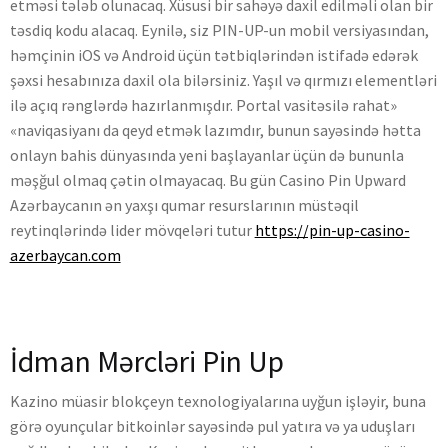
etməsi tələb olunacaq. Xüsusi bir sahəyə daxil edilməli olan bir
təsdiq kodu alacaq. Eynilə, siz PIN-UP-un mobil versiyasından,
həmçinin iOS və Android üçün tətbiqlərindən istifadə edərək
şəxsi hesabınıza daxil ola bilərsiniz. Yaşıl və qırmızı elementləri
ilə açıq rənglərdə hazırlanmışdır. Portal vasitəsilə rahat»
«naviqasiyanı da qeyd etmək lazımdır, bunun sayəsində hətta
onlayn bahis dünyasında yeni başlayanlar üçün də bununla
məşğul olmaq çətin olmayacaq. Bu gün Casino Pin Upward
Azərbaycanın ən yaxşı qumar resurslarının müstəqil
reytinqlərində lider mövqeləri tutur
https://pin-up-casino-
azerbaycan.com
İdman Mərcləri Pin Up
Kazino müasir blokçeyn texnologiyalarına uyğun işləyir, buna
görə oyunçular bitkoinlər sayəsində pul yatıra və ya uduşları