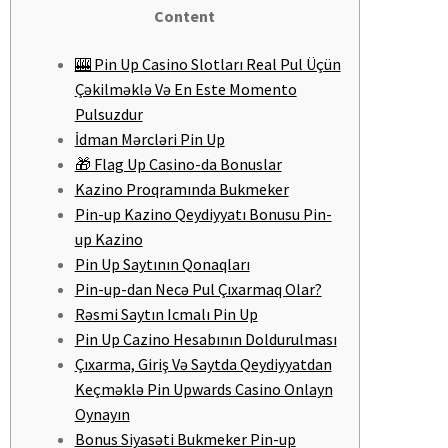
Content
🎰 Pin Up Casino Slotları Real Pul Üçün
Çəkilməklə Və En Este Momento
Pulsuzdur
İdman Mərcləri Pin Up
🎁 Flag Up Casino-da Bonuslar
Kazino Proqramında Bukmeker
Pin-up Kazino Qeydiyyatı Bonusu Pin-
up Kazino
Pin Up Saytının Qonaqları
Pin-up-dan Necə Pul Çıxarmaq Olar?
Rəsmi Saytın Icmalı Pin Up
Pin Up Cazino Hesabının Doldurulması
Çıxarma, Giriş Və Saytda Qeydiyyatdan
Keçməklə Pin Upwards Casino Onlayn
Oynayın
Bonus Siyasəti Bukmeker Pin-up