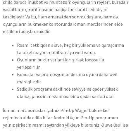
child dərəcə müsbət və müntəzəm oyunçuların rəyləri, buradan
vəsaitlərin çıxarılmasının həqiqətən sürətli edildiyini
təsdiqləyir. Və bu, həm əmanətdən sonra uduşlara, həm də
oyunçuların bukmeker kontorunda idman mərclərindən əldə
etdikləri uduşlara aiddir.
Rəsmi tətbiqdən əlavə, heç bir yükləmə və quraşdırma
tələb etməyən mobil versiya weil vardır.
Oyunların bu cür variantları şirkət loqosu ilə
yerləşdirilir.
Bonuslar və promosyonlar de uma oyunu daha weil
maraqlı edir.
Sadiqlik proqramı daxilində səviyyə nə qədər yüksək
olarsa, pincoin məzənnəsi bir o qədər sərfəli olar.
İdman mərc bonusları yalnız Pin-Up Wager bukmeker
rejimində əldə edilə bilər. Android üçün Pin-Up proqramını
yalnız şirkətin rəsmi saytından yükləyə bilərsiniz. Əlavə üsul isə