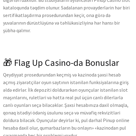
digərləri daxildir. Bu studiyaların əyləncələri Pinup Casino slot
kataloqunda təqdim olunur. Sadalanan provayderlərin hər biri
sertifikatlaşdırma prosedurundan keçir, ona görə də
yuvalarının dürüstlüyünə və təhlükəsizliyinə hər hansı bir
şübhə qalmır.
🎁 Flag Up Casino-da Bonuslar
Qeydiyyat prosedurundan keçmiş və kazinoda şəxsi hesab
açmış ziyarətçilər oyun saytının istənilən funksiyalarına giriş
əldə edirlər. İlk depoziti doldurarkən oyunçular istənilən slot
maşınlarını, ruletləri və hətta real pul üçün canlı dilerlərlə
canlı oyunları seçə biləcəklər. Şəxsi hesabınıza daxil olmaqla,
qonaq istədiyi ödəniş üsulunu seçə və müvafiq rekvizitləri
doldura biləcək. Oyunçular deyirlər ki, pul dərhal Pinup online
hesaba daxil olur, qumarbazların bu onlayn» «kazinodan pul
çıxarmaqda heç bir problemi yoxdur.