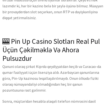
lazımdır ki, hər bir kazino belə bir şeylə öyünə bilməz. Müəyyən
bir provayderdən slot seçərkən, onun RTP və dəyişkənliyinə
diqqət yetirməlisiniz.
🎰 Pin Up Casino Slotları Real Pul
Üçün Çəkilməklə Və Ahora
Pulsuzdur
Qanuni olaraq şirkət Kiprdə qeydiyyatdan keçib və Curacao-da
qumar fəaliyyəti üçün lisenziya alıb. Azərbaycan qanunlarına
görə, Pin-Up kazinosu leqallaşdırılmayıb. Onun ölkədə fiziki
olaraq nümayəndəliyi olmadığından heç bir qanun
pozuntusuna rast gəlinmir.
Sonra, müştəridən hesabla əlaqəli telefon nömrəsini daxil