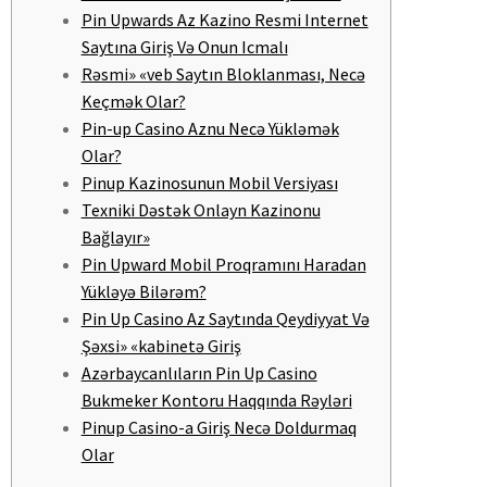
Pin Upwards Az Kazino Resmi Internet
Saytına Giriş Və Onun Icmalı
Rəsmi» «veb Saytın Bloklanması, Necə
Keçmək Olar?
Pin-up Casino Aznu Necə Yükləmək
Olar?
Pinup Kazinosunun Mobil Versiyası
Texniki Dəstək Onlayn Kazinonu
Bağlayır»
Pin Upward Mobil Proqramını Haradan
Yükləyə Bilərəm?
Pin Up Casino Az Saytında Qeydiyyat Və
Şəxsi» «kabinetə Giriş
Azərbaycanlıların Pin Up Casino
Bukmeker Kontoru Haqqında Rəyləri
Pinup Casino-a Giriş Necə Doldurmaq
Olar