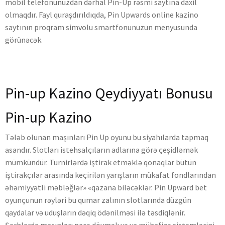
mobil telefonunuzdan dərhal Pin-Up rəsmi saytına daxil
olmaqdır. Fayl quraşdırıldıqda, Pin Upwards online kazino
saytının proqram simvolu smartfonunuzun menyusunda
görünəcək.
Pin-up Kazino Qeydiyyatı Bonusu
Pin-up Kazino
Tələb olunan maşınları Pin Up oyunu bu siyahılarda tapmaq
asandır. Slotları istehsalçıların adlarına görə çeşidləmək
mümkündür. Turnirlərdə iştirak etməklə qonaqlar bütün
iştirakçılar arasında keçirilən yarışların mükafat fondlarından
əhəmiyyətli məbləğlər» «qazana biləcəklər. Pin Upward bet
oyunçunun rəyləri bu qumar zalının slotlarında düzgün
qaydalar və uduşların dəqiq ödənilməsi ilə təsdiqlənir.
Şərhlərdə maşınları necə döymək və ya mühafizə sistemlərini