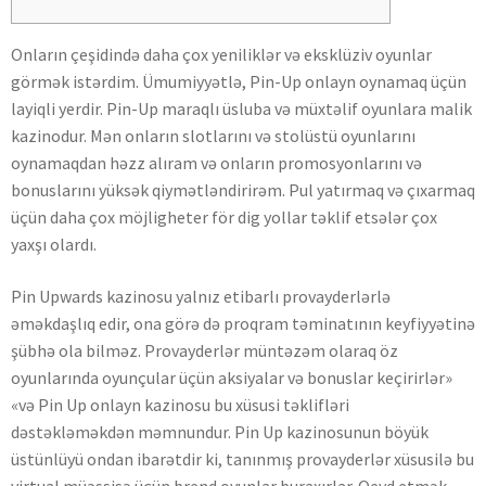
Onların çeşidində daha çox yeniliklər və eksklüziv oyunlar
görmək istərdim. Ümumiyyətlə, Pin-Up onlayn oynamaq üçün
layiqli yerdir. Pin-Up maraqlı üsluba və müxtəlif oyunlara malik
kazinodur. Mən onların slotlarını və stolüstü oyunlarını
oynamaqdan həzz alıram və onların promosyonlarını və
bonuslarını yüksək qiymətləndirirəm. Pul yatırmaq və çıxarmaq
üçün daha çox möjligheter för dig yollar təklif etsələr çox
yaxşı olardı.
Pin Upwards kazinosu yalnız etibarlı provayderlərlə
əməkdaşlıq edir, ona görə də proqram təminatının keyfiyyətinə
şübhə ola bilməz. Provayderlər müntəzəm olaraq öz
oyunlarında oyunçular üçün aksiyalar və bonuslar keçirirlər»
«və Pin Up onlayn kazinosu bu xüsusi təklifləri
dəstəkləməkdən məmnundur. Pin Up kazinosunun böyük
üstünlüyü ondan ibarətdir ki, tanınmış provayderlər xüsusilə bu
virtual müəssisə üçün brend oyunlar buraxırlar. Qeyd etmək