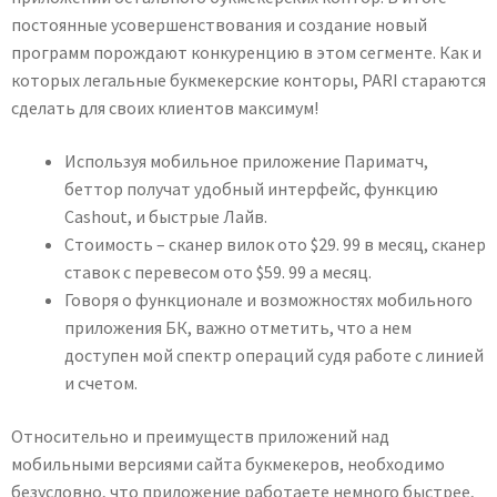
постоянные усовершенствования и создание новый
программ порождают конкуренцию в этом сегменте. Как и
которых легальные букмекерские конторы, PARI стараются
сделать для своих клиентов максимум!
Используя мобильное приложение Париматч,
беттор получат удобный интерфейс, функцию
Cashout, и быстрые Лайв.
Стоимость – сканер вилок ото $29. 99 в месяц, сканер
ставок с перевесом ото $59. 99 а месяц.
Говоря о функционале и возможностях мобильного
приложения БК, важно отметить, что а нем
доступен мой спектр операций судя работе с линией
и счетом.
Относительно и преимуществ приложений над
мобильными версиями сайта букмекеров, необходимо
безусловно, что приложение работаете немного быстрее,