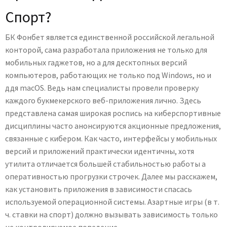
Спорт?
БК Фонбет является единственной российской легальной
конторой, сама разработала приложения не только для
мобильных гаджетов, но а для десктопных версий
компьютеров, работающих не только под Windows, но и
ддя macOS. Ведь нам специалисты провели проверку
каждого букмекерского веб-приложения лично. Здесь
представлена самая широкая роспись на киберспортивные
дисциплины часто анонсируются акционные предложения,
связанные с кибером. Как часто, интерфейсы у мобильных
версий и приложений практически идентичны, хотя
утилита отличается большей стабильностью работы а
оперативностью прогрузки строчек. Далее мы расскажем,
как установить приложения в зависимости спасась
используемой операционной системы. Азартные игры (в т.
ч. ставки на спорт) должно вызывать зависимость только