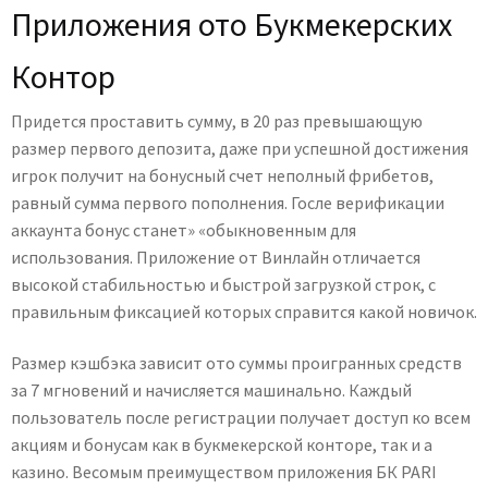
Приложения ото Букмекерских
Контор
Придется проставить сумму, в 20 раз превышающую
размер первого депозита, даже при успешной достижения
игрок получит на бонусный счет неполный фрибетов,
равный сумма первого пополнения. Госле верификации
аккаунта бонус станет» «обыкновенным для
использования. Приложение от Винлайн отличается
высокой стабильностью и быстрой загрузкой строк, с
правильным фиксацией которых справится какой новичок.
Размер кэшбэка зависит ото суммы проигранных средств
за 7 мгновений и начисляется машинально. Каждый
пользователь после регистрации получает доступ ко всем
акциям и бонусам как в букмекерской конторе, так и а
казино. Весомым преимуществом приложения БК PARI