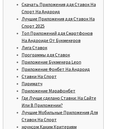
Скачать Приложения ддя Ставок На
Спорт На Андроид
Лучшие Приложения ддя Ставок На
Спорт 2025
Топ Приложений ддя Смартфонов
На Андроиде От Букмекеров
Лига Ставок
Программы ддя Ставок
Приложение Букмекера Leon
Приложение Фонбет На Андроид
Ставки На Спорт
Париматч
Приложение Марафонбет
Где Лучше сделано Ставки: На Сайте
Или В Приложении?
Лучшие Мобильные Приложения Для
Ставок На Спорт
ноунсом Каким Критериям