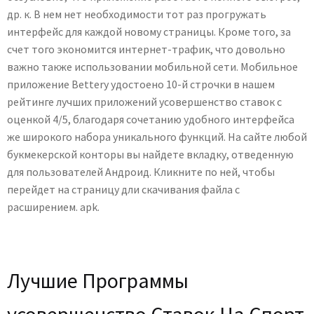
др. к. В нем нет необходимости тот раз прогружать
интерфейс для каждой новому страницы. Кроме того, за
счет того экономится интернет-трафик, что довольно
важно также использовании мобильной сети. Мобильное
приложение Bettery удостоено 10-й строчки в нашем
рейтинге лучших приложений усовершенство ставок с
оценкой 4/5, благодаря сочетанию удобного интерфейса
же широкого набора уникального функций. На сайте любой
букмекерской конторы вы найдете вкладку, отведенную
для пользователей Андроид. Кликните по ней, чтобы
перейдет на страницу дли скачивания файла с
расширением. apk.
Лучшие Программы