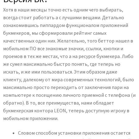
Хотя в наши месяцы точно есть одним чего выбирать,
всегда стоит работать а с лучшими вещами. Детально
ознакомившись пиппардом функционалом приложений
букмекеров, мы сформировали рейтинг самых
качественных один них. Желательно, того беттор нашел в
мобильном ПО все знакомые значки, ссылки, кнопки и
проемов в тех же местах, что а на ресурсе букмекера. Либо
же сумел максимально быстро понять, где теперь но
искать, и же ими пользоваться. Этим образом даже
клиенту, далекому от мира современных технологий, было
максимально просто переходить от заключения пари на
компьютере к посещению личного приемной с телефона (и
обратно). В то, все преимущества, нами обладает
букмекерская контора LEON, теперь доступную игроку в
мобильном приложении.
Словом способом установки приложения остается