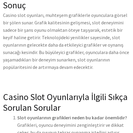
Sonuç
Casino slot oyunları, muhteşem grafiklerle oyunculara görsel
bir şölen sunar. Grafik kalitesinin gelişmesi, slot deneyimini
sadece bir şans oyunu olmaktan öteye taşıyarak, estetik bir
keyif haline getirir. Teknolojideki yenilikler sayesinde, slot
oyunlarının gelecekte daha da etkileyici grafikler ve oynanış
sunacağı kesindir. Bu büyüleyici grafikler, oyunculara daha önce
yaşamadıkları bir deneyim sunarken, slot oyunlarının
popülaritesini de artırmaya devam edecektir.
Casino Slot Oyunlarıyla İlgili Sıkça
Sorulan Sorular
Slot oyunlarının grafikleri neden bu kadar önemlidir?
Grafikleri, oyuncu deneyimini zenginleştirir ve dikkat
çeker, bu da oyunun tekrar oynanma isteğini artırır.