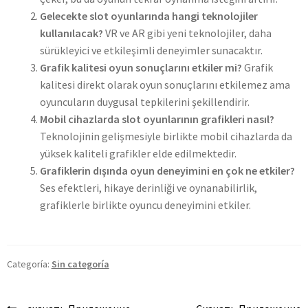
Gelecekte slot oyunlarında hangi teknolojiler
kullanılacak?
VR ve AR gibi yeni teknolojiler, daha
sürükleyici ve etkileşimli deneyimler sunacaktır.
Grafik kalitesi oyun sonuçlarını etkiler mi?
Grafik
kalitesi direkt olarak oyun sonuçlarını etkilemez ama
oyuncuların duygusal tepkilerini şekillendirir.
Mobil cihazlarda slot oyunlarının grafikleri nasıl?
Teknolojinin gelişmesiyle birlikte mobil cihazlarda da
yüksek kaliteli grafikler elde edilmektedir.
Grafiklerin dışında oyun deneyimini en çok ne etkiler?
Ses efektleri, hikaye derinliği ve oynanabilirlik,
grafiklerle birlikte oyuncu deneyimini etkiler.
Categoría:
Sin categoría