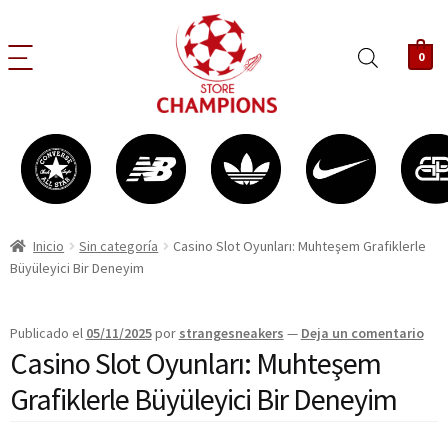
0
Inicio
Sin categoría
Casino Slot Oyunları: Muhteşem Grafiklerle
Büyüleyici Bir Deneyim
Publicado el
05/11/2025
por
strangesneakers
—
Deja un comentario
Casino Slot Oyunları: Muhteşem
Grafiklerle Büyüleyici Bir Deneyim