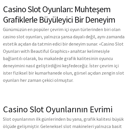
Casino Slot Oyunları: Muhteşem
Grafiklerle Büyüleyici Bir Deneyim
Günümüzün en popüler çevrim içi oyun türlerinden biri olan
casino slot oyunları, yalnızca şansa dayalı değil, aynı zamanda
estetik açıdan da tatmin edici bir deneyim sunar. «Casino Slot
Oyunları with Beautiful Graphics» anahtar kelimesiyle
bağlantılı olarak, bu makalede grafik kalitesinin oyuncu
deneyimini nasıl geliştirdiğini keşfedeceğiz. İster çevrim içi
ister fiziksel bir kumarhanede olun, görsel açıdan zengin slot
oyunları her zaman çekici olmuştur.
Casino Slot Oyunlarının Evrimi
Slot oyunlarının ilk günlerinden bu yana, grafik kalitesi büyük
ölçüde gelişmiştir. Geleneksel slot makineleri yalnızca basit