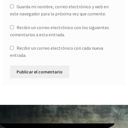
Guarda mi nombre, correo electrónico y web en
este navegador para la próxima vez que comente.
Recibir un correo electrónico con los siguientes
comentarios a esta entrada.
Recibir un correo electrónico con cada nueva
entrada.