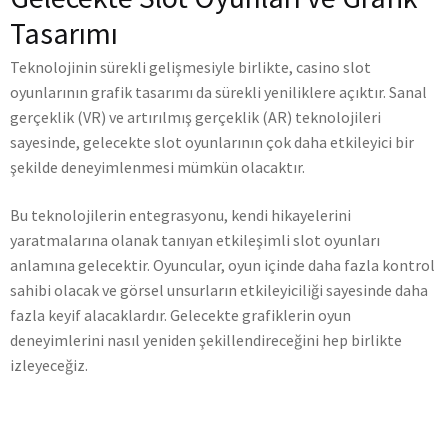
Tasarımı
Teknolojinin sürekli gelişmesiyle birlikte, casino slot
oyunlarının grafik tasarımı da sürekli yeniliklere açıktır. Sanal
gerçeklik (VR) ve artırılmış gerçeklik (AR) teknolojileri
sayesinde, gelecekte slot oyunlarının çok daha etkileyici bir
şekilde deneyimlenmesi mümkün olacaktır.
Bu teknolojilerin entegrasyonu, kendi hikayelerini
yaratmalarına olanak tanıyan etkileşimli slot oyunları
anlamına gelecektir. Oyuncular, oyun içinde daha fazla kontrol
sahibi olacak ve görsel unsurların etkileyiciliği sayesinde daha
fazla keyif alacaklardır. Gelecekte grafiklerin oyun
deneyimlerini nasıl yeniden şekillendireceğini hep birlikte
izleyeceğiz.