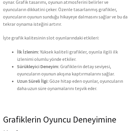
oynar. Grafik tasarımı, oyunun atmosferini belirler ve
oyuncuların dikkatini çeker. Özenle tasarlanmış grafikler,
oyuncuların oyunun sunduğu hikayeye dalmasını sağlar ve bu da
tekrar oynama isteğini artırır.
İşte grafik kalitesinin slot oyunlarındaki etkileri:
İlk İzlenim:
Yüksek kaliteli grafikler, oyunla ilgili ilk
izlenimi olumlu yönde etkiler.
Sürükleyici Deneyim:
Grafiklerin detay seviyesi,
oyuncuların oyunun akışına kaptırmalarını sağlar.
Uzun Süreli İlgi:
Göze hitap eden oyunlar, oyuncuların
daha uzun süre oynamalarını teşvik eder.
Grafiklerin Oyuncu Deneyimine