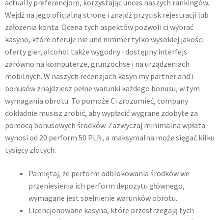
actually preferencjom, korzystając unces naszych rankingów.
Wejdź na jego oficjalną stronę i znajdź przycisk rejestracji lub
założenia konta. Ocena tych aspektów pozwoli ci wybrać
kasyno, które oferuje nie und nimmer tylko wysokiej jakości
oferty gier, alcohol także wygodny i dostępny interfejs
zarówno na komputerze, grunzochse i na urządzeniach
mobilnych. W naszych recenzjach kasyn my partner and i
bonusów znajdziesz pełne warunki każdego bonusu, w tym
wymagania obrotu. To pomoże Ci zrozumieć, company
dokładnie musisz zrobić, aby wypłacić wygrane zdobyte za
pomocą bonusowych środków. Zazwyczaj minimalna wpłata
wynosi od 20 perform 50 PLN, a maksymalna może sięgać kilku
tysięcy złotych.
Pamiętaj, że perform odblokowania środków we
przeniesienia ich perform depozytu głównego,
wymagane jest spełnienie warunków obrotu.
Licencjonowane kasyna, które przestrzegają tych