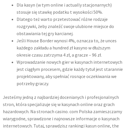
Dla kasyn (w tym online i actually stacjonarnych)
stosuje się stawkę podatku t wysokości 50%.
Dlatego też warto przetestować różne rodzaje
rozgrywki, żeby znaleźć swoje ulubione miejsce do
obstawiania tej gry karcianej.
Jeśli House Border wynosi 4%, oznacza to, że unces
każdego zakładu a hundred zł kasyno w dłuższym
okresie czasu zatrzyma 4 zł, a gracze – 96 zł.
Wprowadzanie nowych gier w kasynach internetowych
jest ciągłym procesem, gdzie każdy tytuł jest starannie
projektowany, aby spełniać rosnące oczekiwania we
potrzeby graczy.
Jesteśmy jedną z najbardziej docenianych i profesjonalnych
stron, która specjalizuje się w kasynach online oraz grach
hazardowych. Na stronach casino. com Polska zamieszczamy
wiarygodne, sprawdzone i najnowsze informacje o kasynach
internetowych. Tutaj, sprawdzisz rankingi kasyn online, the