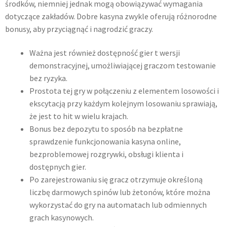
środków, niemniej jednak mogą obowiązywać wymagania
dotyczące zakładów. Dobre kasyna zwykle oferują różnorodne
bonusy, aby przyciągnąć i nagrodzić graczy.
Ważna jest również dostępność gier t wersji
demonstracyjnej, umożliwiającej graczom testowanie
bez ryzyka.
Prostota tej gry w połączeniu z elementem losowości i
ekscytacją przy każdym kolejnym losowaniu sprawiają,
że jest to hit w wielu krajach.
Bonus bez depozytu to sposób na bezpłatne
sprawdzenie funkcjonowania kasyna online,
bezproblemowej rozgrywki, obsługi klienta i
dostępnych gier.
Po zarejestrowaniu się gracz otrzymuje określoną
liczbę darmowych spinów lub żetonów, które można
wykorzystać do gry na automatach lub odmiennych
grach kasynowych.