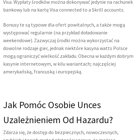
Visa. Wypłaty środków można dokonywać jedynie na rachunek
bankowy lub na kartę Visa connected to a Skrill accounts.
Bonusy te są typowe dla ofert powitalnych, a także mogą
występować regularnie (na przykład doładowanie
weekendowe). Zazwyczaj środki można wykorzystać na
dowolne rodzaje gier, jednak niektóre kasyna watts Polsce
mogą ograniczyć wielkość zakładu. Obecna w każdym dobrym
kasynie internetowym, w kilu wariantach; najczęściej
amerykańską, francuską i europejską.
Jak Pomóc Osobie Unces
Uzależnieniem Od Hazardu?
Zdarza się, że dostęp do bezpiecznych, nowoczesnych,
szybkich i tanich metod płatności sprawa, że możesz