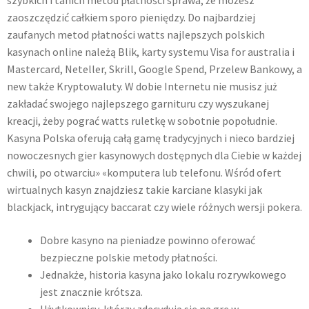
zaoszczędzić całkiem sporo pieniędzy. Do najbardziej
zaufanych metod płatności watts najlepszych polskich
kasynach online należą Blik, karty systemu Visa for australia i
Mastercard, Neteller, Skrill, Google Spend, Przelew Bankowy, a
new także Kryptowaluty. W dobie Internetu nie musisz już
zakładać swojego najlepszego garnituru czy wyszukanej
kreacji, żeby pograć watts ruletkę w sobotnie popołudnie.
Kasyna Polska oferują całą gamę tradycyjnych i nieco bardziej
nowoczesnych gier kasynowych dostępnych dla Ciebie w każdej
chwili, po otwarciu» «komputera lub telefonu. Wśród ofert
wirtualnych kasyn znajdziesz takie karciane klasyki jak
blackjack, intrygujący baccarat czy wiele różnych wersji pokera.
Dobre kasyno na pieniadze powinno oferować
bezpieczne polskie metody płatności.
Jednakże, historia kasyna jako lokalu rozrywkowego
jest znacznie krótsza.
Użytkownicy, którzy zdecydują się na grę w