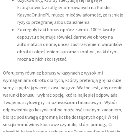
którąkolwiek z raffgier oferowanych na Polskie.
KasynaOnlinePL muszą mieć świadomość, że istnieje
ryzyko przegranej albo uzależnienia.
Z» «reguły taki bonus oprócz zwrotu 100% kwoty
depozytu obejmuje również darmowe obroty na
automatach online, unces zastrzeżeniem warunków
obrotu i określeniem automatu online, na którym
można z nich skorzystać.
Oferujemy również bonusy w kasynach z wysokimi
wymaganiami obrotu dla tych, którzy preferują grę na duże
sumy i spędzają więcej czasu na grze. Ważne jest, aby ocenić
warunki bonusu i wybrać opcję, która najlepiej odpowiada
Twojemu stylowi gry i możliwościom finansowym. Wybór
odpowiedniego kasyna online może być trudnym zadaniem,
biorąc pod uwagę ogromną liczbę dostępnych opcji. W tej
sekcji» «omówimy kluczowe czynniki, które pomogą Ci
określić, które kasyno zasługuje na Twoje zaufanie i będzie