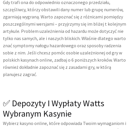
Gdy trafi ona do odpowiednio oznaczonego przedziału,
szczęśliwcy, którzy obstawili dany numer lub grupę numerów,
zgarniają wygraną. Warto zapoznać się z różnicami pomiędzy
poszczególnymi wersjami – przyjrzymy się im bliżej t kolejnym
artykule. Problem uzależnienia od hazardu może dotyczyć nie
tylko nas samych, ale i naszych bliskich. Właśnie dlatego warto
znać symptomy nałogu hazardowego oraz sposoby radzenia
sobie z nim. Jeśli chcesz pomóc osobie uzależnionej od gry w
polskich kasynach online, zadbaj o 6 poniższych kroków. Warto
również dokładnie zapoznać się z zasadami gry, w którą
planujesz zagrać.
✅ Depozyty I Wypłaty Watts
Wybranym Kasynie
Wybierz kasyno online, które odpowiada Twoim wymaganiom i