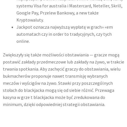
systemu Visa for australia i Mastercard, Neteller, Skrill,
Google Pay, Przelew Bankowy, a new także
Kryptowaluty.
Jackpot oznacza najwyższą wypłatę w grach» «em
automatach czy in order to tradycyjnych, czy tych
online.
Zwiększyły się także możliwości obstawiania — gracze mogą
postawić zakłady przedmeczowe lub zakłady na żywo, w trakcie
trwania spotkania. Aby zachęcić graczy do obstawiania, wielu
bukmacherów proponuje nawet transmisję wybranych
meczów i wyścigów na żywo. Stawki przy poszczególnych
stołach do blackjacka mogą się od siebie różnić. Przewaga
kasyna w grze t blackjacka może być zredukowana do
minimum, dzięki odpowiedniej strategii obstawiania.