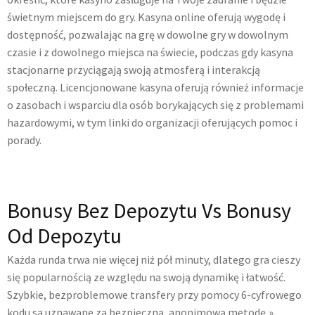
świetnym miejscem do gry. Kasyna online oferują wygodę i
dostępność, pozwalając na grę w dowolne gry w dowolnym
czasie i z dowolnego miejsca na świecie, podczas gdy kasyna
stacjonarne przyciągają swoją atmosferą i interakcją
społeczną. Licencjonowane kasyna oferują również informacje
o zasobach i wsparciu dla osób borykających się z problemami
hazardowymi, w tym linki do organizacji oferujących pomoc i
porady.
Bonusy Bez Depozytu Vs Bonusy
Od Depozytu
Każda runda trwa nie więcej niż pół minuty, dlatego gra cieszy
się popularnością ze względu na swoją dynamikę i łatwość.
Szybkie, bezproblemowe transfery przy pomocy 6-cyfrowego
kodu są uznawane za bezpieczną, anonimową metodę,»