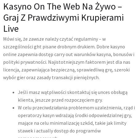
Kasyno On The Web Na Żywo –
Graj Z Prawdziwymi Krupierami
Live
Mówi się, że zawsze należy czytać regulaminy – w
szczególności ght pisane drobnym drukiem. Dobre kasyno
online zapewnia dostęp carry out warunków kasyna, bonusów i
polityki prywatności. Najistotniejszym faktorem jest dla nas
licencja, zapewniająca bezpieczną, sprawiedliwą grę, szeroki
wybór gier oraz zasady transakcji pieniężnych.
Jeśli masz wątpliwości skontaktuj się unces obsługą
klienta, jeszcze przed rozpoczęciem gry.
W celu przeciwdziałania problemom uzależnienia, rząd i
operatorzy kasyn wdrażają środki odpowiedzialnej gry,
mające na celu minimalizację szkód, takie jak limity
stawek i actually dostęp do programów