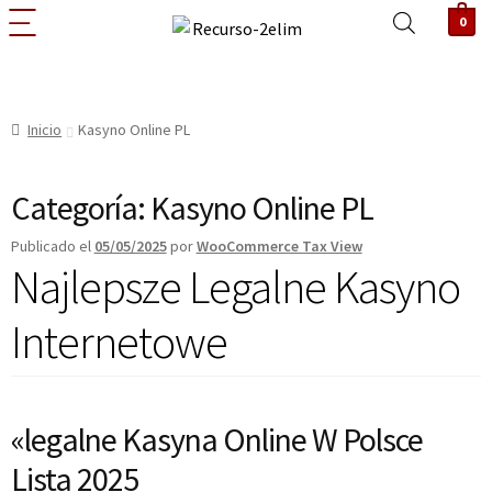
0
Inicio
Kasyno Online PL
Categoría:
Kasyno Online PL
Publicado el
05/05/2025
por
WooCommerce Tax View
Najlepsze Legalne Kasyno
Internetowe
«legalne Kasyna Online W Polsce
Lista 2025