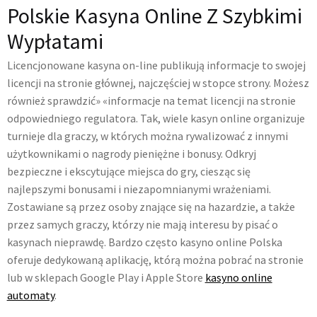
Polskie Kasyna Online Z Szybkimi
Wypłatami
Licencjonowane kasyna on-line publikują informacje to swojej
licencji na stronie głównej, najczęściej w stopce strony. Możesz
również sprawdzić» «informacje na temat licencji na stronie
odpowiedniego regulatora. Tak, wiele kasyn online organizuje
turnieje dla graczy, w których można rywalizować z innymi
użytkownikami o nagrody pieniężne i bonusy. Odkryj
bezpieczne i ekscytujące miejsca do gry, ciesząc się
najlepszymi bonusami i niezapomnianymi wrażeniami.
Zostawiane są przez osoby znające się na hazardzie, a także
przez samych graczy, którzy nie mają interesu by pisać o
kasynach nieprawdę. Bardzo często kasyno online Polska
oferuje dedykowaną aplikację, którą można pobrać na stronie
lub w sklepach Google Play i Apple Store
kasyno online
automaty
.