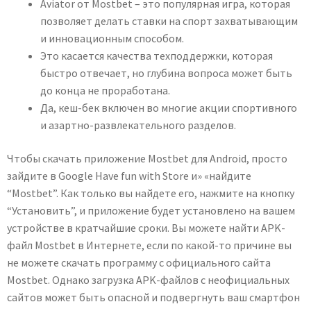
Aviator от Mostbet – это популярная игра, которая
позволяет делать ставки на спорт захватывающим
и инновационным способом.
Это касается качества техподдержки, которая
быстро отвечает, но глубина вопроса может быть
до конца не проработана.
Да, кеш-бек включен во многие акции спортивного
и азартно-развлекательного разделов.
Чтобы скачать приложение Mostbet для Android, просто
зайдите в Google Have fun with Store и» «найдите
“Mostbet”. Как только вы найдете его, нажмите на кнопку
“Установить”, и приложение будет установлено на вашем
устройстве в кратчайшие сроки. Вы можете найти APK-
файл Mostbet в Интернете, если по какой-то причине вы
не можете скачать программу с официального сайта
Mostbet. Однако загрузка APK-файлов с неофициальных
сайтов может быть опасной и подвергнуть ваш смартфон