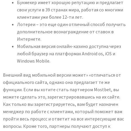
Букмекер имеет хорошую репутацию и предлагает
свои услуги в 39 странах мира, работая со многими
клиентами уже более 12-ти лет.
Лотереи – это еще один отличный способ получить
дополнительное вознаграждение от ставок в
Интернете.
Мобильная версия онлайн-казино доступна через
любой браузер на платформах Android os, iOS и
Windows Mobile.
Внешний вид мобильной версии может» «отличаться от
официального сайта, однако она предлагает те же
функции. Если вы хотите стать партнером Mostbet, вы
можете сделать это, зарегистрировавшись на их сайте.
Как только вы зарегистрируетесь, вам будет назначен
менеджер по работе с клиентами, который поможет вам
пройти весь процесс и ответит на все интересующие вас
вопросы. Кроме того, партнеры получают доступ к