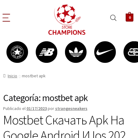
0
Inicio
mostbet apk
Categoría:
mostbet apk
Publicado el
01/17/2023
por
strangesneakers
Mostbet Скачать Apk На
Google Android И Ios 202