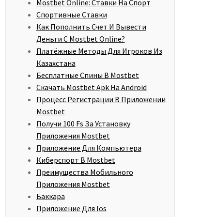
Mostbet Online: Ставки На Спорт
Спортивные Ставки
Как Пополнить Счет И Вывести
Деньги С Mostbet Online?
Платёжные Методы Для Игроков Из
Казахстана
Бесплатные Спины В Mostbet
Скачать Mostbet Apk На Android
Процесс Регистрации В Приложении
Mostbet
Получи 100 Fs За Установку
Приложения Mostbet
Приложение Для Компьютера
Киберспорт В Mostbet
Преимущества Мобильного
Приложения Mostbet
Баккара
Приложение Для Ios