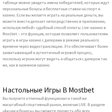
таблице можно увидеть имена победителей, которых ждут
персональные бонусы и бесплатные ставки на спорт и
казино. Если вы желаете играть на реальные деньги, вы
можете внести депозит непосредственно в приложении,
используя любой» «удобный способ оплаты. Live-казино в
Mostbet – это функция, которая позволяет пользователям
играть в игры казино с дилерами в режиме реального
времени через видеотрансляцию. Это обеспечивает более
захватывающий и аутентичный игровой процесс,
поскольку игроки могут видеть и общаться с дилером так
же, как в наземном казино.
Настольные Игры В Mostbet
Вы получите отличный функционал и такой же
масштабный спортивный рынок, включая LIVE. В разделе
«Акции и бонусы» вы сможете прочесть обо всех