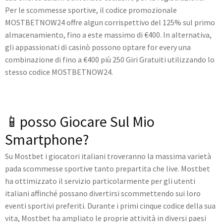
Per le scommesse sportive, il codice promozionale
MOSTBETNOW24 offre algun corrispettivo del 125% sul primo
almacenamiento, fino a este massimo di €400. In alternativa,
gli appassionati di casinò possono optare for every una
combinazione di fino a €400 più 250 Giri Gratuiti utilizzando lo
stesso codice MOSTBETNOW24.
📱posso Giocare Sul Mio
Smartphone?
Su Mostbet i giocatori italiani troveranno la massima varietà
pada scommesse sportive tanto prepartita che live. Mostbet
ha ottimizzato il servizio particolarmente per gli utenti
italiani affinché possano divertirsi scommettendo sui loro
eventi sportivi preferiti. Durante i primi cinque codice della sua
vita, Mostbet ha ampliato le proprie attività in diversi paesi