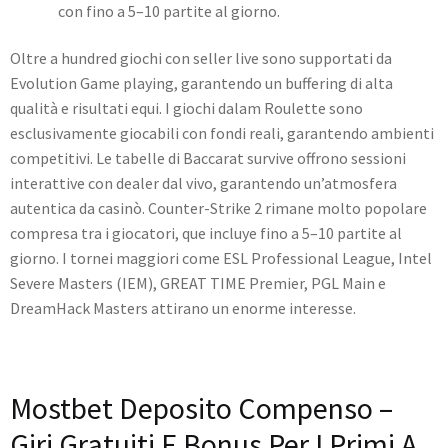
con fino a 5–10 partite al giorno.
Oltre a hundred giochi con seller live sono supportati da
Evolution Game playing, garantendo un buffering di alta
qualità e risultati equi. I giochi dalam Roulette sono
esclusivamente giocabili con fondi reali, garantendo ambienti
competitivi. Le tabelle di Baccarat survive offrono sessioni
interattive con dealer dal vivo, garantendo un’atmosfera
autentica da casinò. Counter-Strike 2 rimane molto popolare
compresa tra i giocatori, que incluye fino a 5–10 partite al
giorno. I tornei maggiori come ESL Professional League, Intel
Severe Masters (IEM), GREAT TIME Premier, PGL Main e
DreamHack Masters attirano un enorme interesse.
Mostbet Deposito Compenso –
Giri Gratuiti E Bonus Per I Primi A