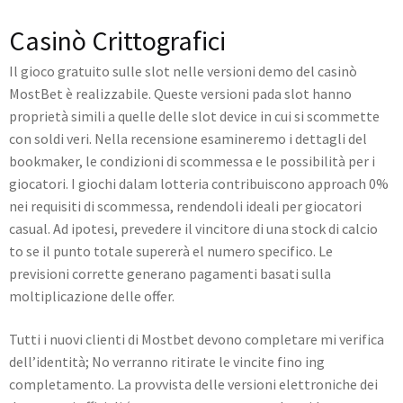
Casinò Crittografici
Il gioco gratuito sulle slot nelle versioni demo del casinò
MostBet è realizzabile. Queste versioni pada slot hanno
proprietà simili a quelle delle slot device in cui si scommette
con soldi veri. Nella recensione esamineremo i dettagli del
bookmaker, le condizioni di scommessa e le possibilità per i
giocatori. I giochi dalam lotteria contribuiscono approach 0%
nei requisiti di scommessa, rendendoli ideali per giocatori
casual. Ad ipotesi, prevedere il vincitore di una stock di calcio
to se il punto totale supererà el numero specifico. Le
previsioni corrette generano pagamenti basati sulla
moltiplicazione delle offer.
Tutti i nuovi clienti di Mostbet devono completare mi verifica
dell’identità; No verranno ritirate le vincite fino ing
completamento. La provvista delle versioni elettroniche dei