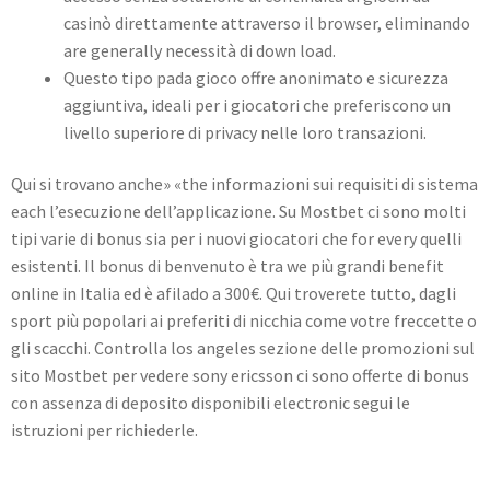
casinò direttamente attraverso il browser, eliminando
are generally necessità di down load.
Questo tipo pada gioco offre anonimato e sicurezza
aggiuntiva, ideali per i giocatori che preferiscono un
livello superiore di privacy nelle loro transazioni.
Qui si trovano anche» «the informazioni sui requisiti di sistema
each l’esecuzione dell’applicazione. Su Mostbet ci sono molti
tipi varie di bonus sia per i nuovi giocatori che for every quelli
esistenti. Il bonus di benvenuto è tra we più grandi benefit
online in Italia ed è afilado a 300€. Qui troverete tutto, dagli
sport più popolari ai preferiti di nicchia come votre freccette o
gli scacchi. Controlla los angeles sezione delle promozioni sul
sito Mostbet per vedere sony ericsson ci sono offerte di bonus
con assenza di deposito disponibili electronic segui le
istruzioni per richiederle.