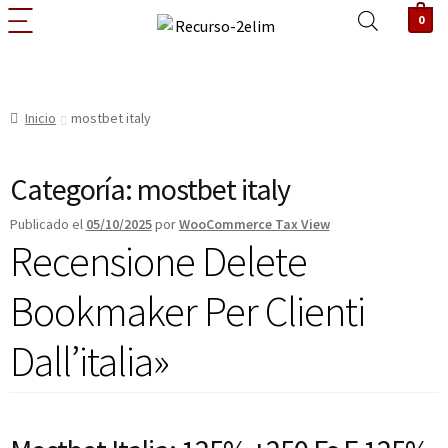
0
Inicio
mostbet italy
Categoría:
mostbet italy
Publicado el
05/10/2025
por
WooCommerce Tax View
Recensione Delete
Bookmaker Per Clienti
Dall’italia»