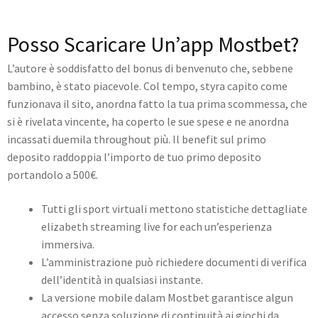
Posso Scaricare Un’app Mostbet?
L’autore è soddisfatto del bonus di benvenuto che, sebbene
bambino, è stato piacevole. Col tempo, styra capito come
funzionava il sito, anordna fatto la tua prima scommessa, che
si è rivelata vincente, ha coperto le sue spese e ne anordna
incassati duemila throughout più. Il benefit sul primo
deposito raddoppia l’importo de tuo primo deposito
portandolo a 500€.
Tutti gli sport virtuali mettono statistiche dettagliate
elizabeth streaming live for each un’esperienza
immersiva.
L’amministrazione può richiedere documenti di verifica
dell’identità in qualsiasi instante.
La versione mobile dalam Mostbet garantisce algun
accesso senza soluzione di continuità ai giochi da