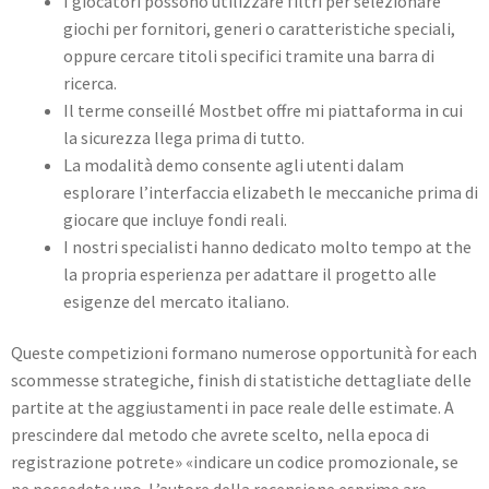
I giocatori possono utilizzare filtri per selezionare
giochi per fornitori, generi o caratteristiche speciali,
oppure cercare titoli specifici tramite una barra di
ricerca.
Il terme conseillé Mostbet offre mi piattaforma in cui
la sicurezza llega prima di tutto.
La modalità demo consente agli utenti dalam
esplorare l’interfaccia elizabeth le meccaniche prima di
giocare que incluye fondi reali.
I nostri specialisti hanno dedicato molto tempo at the
la propria esperienza per adattare il progetto alle
esigenze del mercato italiano.
Queste competizioni formano numerose opportunità for each
scommesse strategiche, finish di statistiche dettagliate delle
partite at the aggiustamenti in pace reale delle estimate. A
prescindere dal metodo che avrete scelto, nella epoca di
registrazione potrete» «indicare un codice promozionale, se