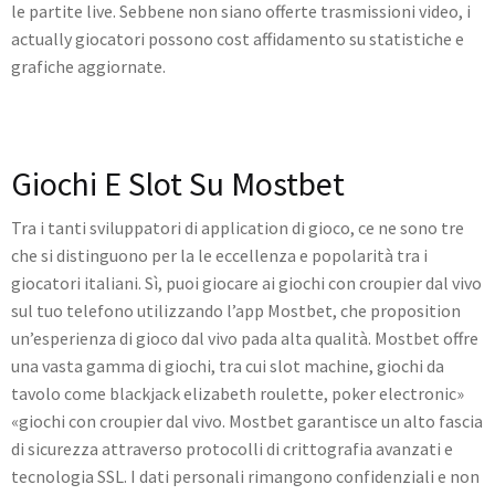
le partite live. Sebbene non siano offerte trasmissioni video, i
actually giocatori possono cost affidamento su statistiche e
grafiche aggiornate.
Giochi E Slot Su Mostbet
Tra i tanti sviluppatori di application di gioco, ce ne sono tre
che si distinguono per la le eccellenza e popolarità tra i
giocatori italiani. Sì, puoi giocare ai giochi con croupier dal vivo
sul tuo telefono utilizzando l’app Mostbet, che proposition
un’esperienza di gioco dal vivo pada alta qualità. Mostbet offre
una vasta gamma di giochi, tra cui slot machine, giochi da
tavolo come blackjack elizabeth roulette, poker electronic»
«giochi con croupier dal vivo. Mostbet garantisce un alto fascia
di sicurezza attraverso protocolli di crittografia avanzati e
tecnologia SSL. I dati personali rimangono confidenziali e non