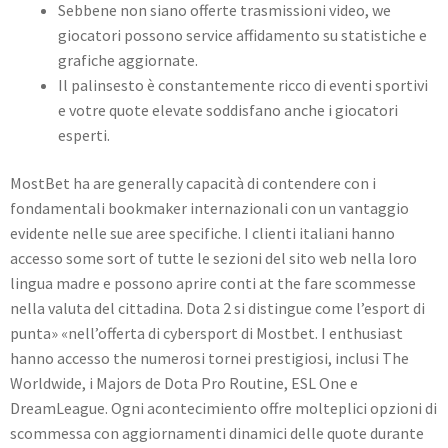
Sebbene non siano offerte trasmissioni video, we
giocatori possono service affidamento su statistiche e
grafiche aggiornate.
Il palinsesto è constantemente ricco di eventi sportivi
e votre quote elevate soddisfano anche i giocatori
esperti.
MostBet ha are generally capacità di contendere con i
fondamentali bookmaker internazionali con un vantaggio
evidente nelle sue aree specifiche. I clienti italiani hanno
accesso some sort of tutte le sezioni del sito web nella loro
lingua madre e possono aprire conti at the fare scommesse
nella valuta del cittadina. Dota 2 si distingue come l’esport di
punta» «nell’offerta di cybersport di Mostbet. I enthusiast
hanno accesso the numerosi tornei prestigiosi, inclusi The
Worldwide, i Majors de Dota Pro Routine, ESL One e
DreamLeague. Ogni acontecimiento offre molteplici opzioni di
scommessa con aggiornamenti dinamici delle quote durante