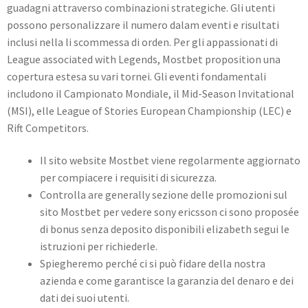
guadagni attraverso combinazioni strategiche. Gli utenti
possono personalizzare il numero dalam eventi e risultati
inclusi nella li scommessa di orden. Per gli appassionati di
League associated with Legends, Mostbet proposition una
copertura estesa su vari tornei. Gli eventi fondamentali
includono il Campionato Mondiale, il Mid-Season Invitational
(MSI), elle League of Stories European Championship (LEC) e
Rift Competitors.
Il sito website Mostbet viene regolarmente aggiornato
per compiacere i requisiti di sicurezza.
Controlla are generally sezione delle promozioni sul
sito Mostbet per vedere sony ericsson ci sono proposée
di bonus senza deposito disponibili elizabeth segui le
istruzioni per richiederle.
Spiegheremo perché ci si può fidare della nostra
azienda e come garantisce la garanzia del denaro e dei
dati dei suoi utenti.