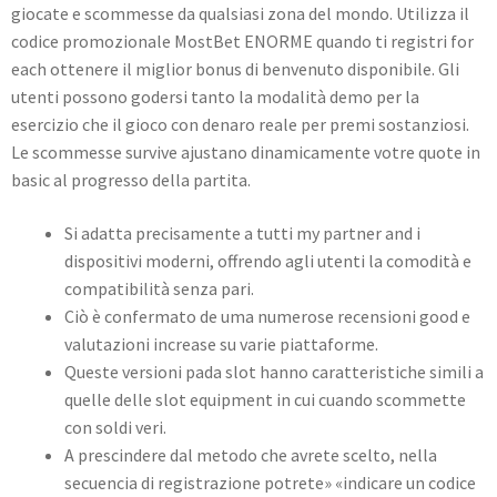
giocate e scommesse da qualsiasi zona del mondo. Utilizza il
codice promozionale MostBet ENORME quando ti registri for
each ottenere il miglior bonus di benvenuto disponibile. Gli
utenti possono godersi tanto la modalità demo per la
esercizio che il gioco con denaro reale per premi sostanziosi.
Le scommesse survive ajustano dinamicamente votre quote in
basic al progresso della partita.
Si adatta precisamente a tutti my partner and i
dispositivi moderni, offrendo agli utenti la comodità e
compatibilità senza pari.
Ciò è confermato de uma numerose recensioni good e
valutazioni increase su varie piattaforme.
Queste versioni pada slot hanno caratteristiche simili a
quelle delle slot equipment in cui cuando scommette
con soldi veri.
A prescindere dal metodo che avrete scelto, nella
secuencia di registrazione potrete» «indicare un codice