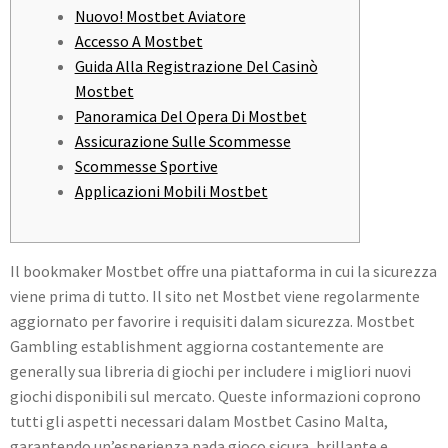
Nuovo! Mostbet Aviatore
Accesso A Mostbet
Guida Alla Registrazione Del Casinò
Mostbet
Panoramica Del Opera Di Mostbet
Assicurazione Sulle Scommesse
Scommesse Sportive
Applicazioni Mobili Mostbet
Il bookmaker Mostbet offre una piattaforma in cui la sicurezza
viene prima di tutto. Il sito net Mostbet viene regolarmente
aggiornato per favorire i requisiti dalam sicurezza. Mostbet
Gambling establishment aggiorna costantemente are
generally sua libreria di giochi per includere i migliori nuovi
giochi disponibili sul mercato. Queste informazioni coprono
tutti gli aspetti necessari dalam Mostbet Casino Malta,
garantendo un’esperienza pada gioco sicura, brillante e