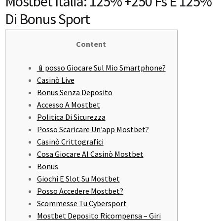
Mostbet Italia: 125% +250 Fs E 125%
Di Bonus Sport
Content
📱posso Giocare Sul Mio Smartphone?
Casinò Live
Bonus Senza Deposito
Accesso A Mostbet
Politica Di Sicurezza
Posso Scaricare Un’app Mostbet?
Casinò Crittografici
Cosa Giocare Al Casinò Mostbet
Bonus
Giochi E Slot Su Mostbet
Posso Accedere Mostbet?
Scommesse Tu Cybersport
Mostbet Deposito Ricompensa – Giri