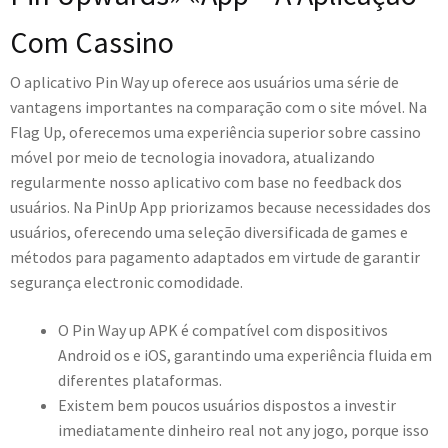
Com Cassino
O aplicativo Pin Way up oferece aos usuários uma série de
vantagens importantes na comparação com o site móvel. Na
Flag Up, oferecemos uma experiência superior sobre cassino
móvel por meio de tecnologia inovadora, atualizando
regularmente nosso aplicativo com base no feedback dos
usuários. Na PinUp App priorizamos because necessidades dos
usuários, oferecendo uma seleção diversificada de games e
métodos para pagamento adaptados em virtude de garantir
segurança electronic comodidade.
O Pin Way up APK é compatível com dispositivos
Android os e iOS, garantindo uma experiência fluida em
diferentes plataformas.
Existem bem poucos usuários dispostos a investir
imediatamente dinheiro real not any jogo, porque isso