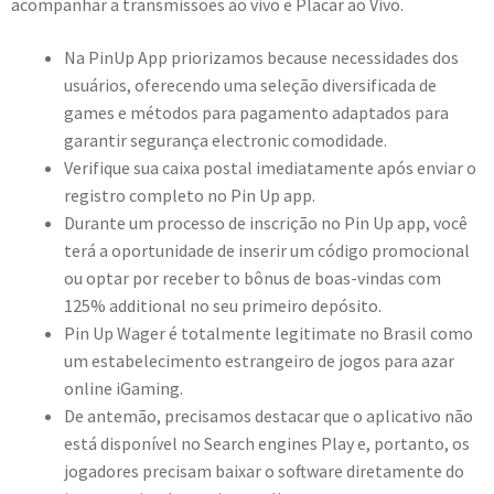
acompanhar a transmissões ao vivo e Placar ao Vivo.
Na PinUp App priorizamos because necessidades dos
usuários, oferecendo uma seleção diversificada de
games e métodos para pagamento adaptados para
garantir segurança electronic comodidade.
Verifique sua caixa postal imediatamente após enviar o
registro completo no Pin Up app.
Durante um processo de inscrição no Pin Up app, você
terá a oportunidade de inserir um código promocional
ou optar por receber to bônus de boas-vindas com
125% additional no seu primeiro depósito.
Pin Up Wager é totalmente legitimate no Brasil como
um estabelecimento estrangeiro de jogos para azar
online iGaming.
De antemão, precisamos destacar que o aplicativo não
está disponível no Search engines Play e, portanto, os
jogadores precisam baixar o software diretamente do