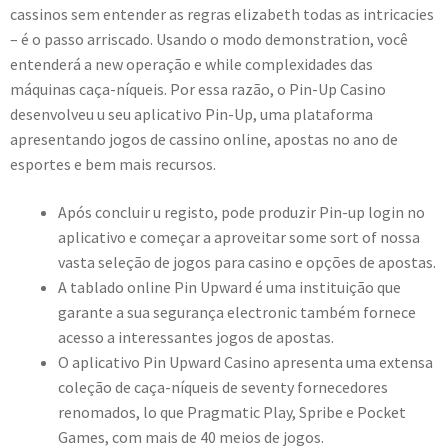
cassinos sem entender as regras elizabeth todas as intricacies
– é o passo arriscado. Usando o modo demonstration, você
entenderá a new operação e while complexidades das
máquinas caça-níqueis. Por essa razão, o Pin-Up Casino
desenvolveu u seu aplicativo Pin-Up, uma plataforma
apresentando jogos de cassino online, apostas no ano de
esportes e bem mais recursos.
Após concluir u registo, pode produzir Pin-up login no
aplicativo e começar a aproveitar some sort of nossa
vasta seleção de jogos para casino e opções de apostas.
A tablado online Pin Upward é uma instituição que
garante a sua segurança electronic também fornece
acesso a interessantes jogos de apostas.
O aplicativo Pin Upward Casino apresenta uma extensa
coleção de caça-níqueis de seventy fornecedores
renomados, lo que Pragmatic Play, Spribe e Pocket
Games, com mais de 40 meios de jogos.