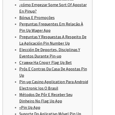
¿cómo Empezar Some Sort Of Apostar
En Pinup?
Bónus E Promoções
Perguntas Frequentes Em Relação À
Pin Up Wager App
Preguntas Y Respuestas A Respeito De
La Aplicación Pin Number Up
Elección De Deportes, Disciplinas Y
Eventos Durante Pin-up
Ставки На Спорт Flag Up Bet
Prós E Contras Da Casa De Apostas Pin
Up
Pin-up Casino Application Para Android
Electronic Ios O Brasil
Métodos De Pôr E Receber Seu
Dinheiro No Flag Up App
«Pin Up App
Suporte Do Aplicativo Móvel Pin Up