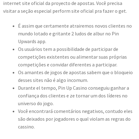
internet site oficial da proyecto de apostas. Você precisa
visitar a seção especial perform site oficial pra fazer o get.
É assim que certamente atrairemos novos clientes no
mundo lotado e gritante 2 ludos de albur no Pin
Upwards app.
Os usuários tem a possibilidade de participar de
competições existentes ou alimentar suas próprias
competições e convidar diferentes a participar.
Os amantes de jogos de apostas sabem que o bloqueio
desses sites não é algo incomum.
Durante el tempo, Pin Up Casino conseguiu ganhar a
confiança dos clientes e ze tornar um dos líderes no
universo do jogo.
Você encontrará comentários negativos, contudo eles
são deixados por jogadores o qual violam as regras do
cassino.