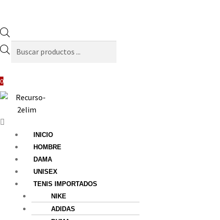
Búsqueda
de
productos
0
Menú
INICIO
HOMBRE
DAMA
UNISEX
TENIS IMPORTADOS
NIKE
ADIDAS