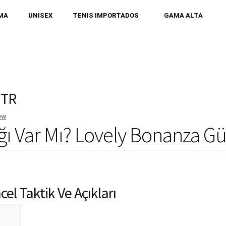
MA
UNISEX
TENIS IMPORTADOS
GAMA ALTA
 TR
ew
ı Var Mı? Lovely Bonanza Gü
el Taktik Ve Açıkları