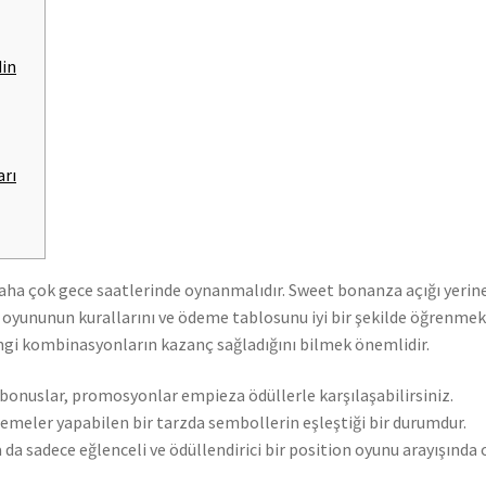
din
arı
aha çok gece saatlerinde oynanmalıdır. Sweet bonanza açığı yerin
 oyununun kurallarını ve ödeme tablosunu iyi bir şekilde öğrenmek,
angi kombinasyonların kazanç sağladığını bilmek önemlidir.
bonuslar, promosyonlar empieza ödüllerle karşılaşabilirsiniz.
meler yapabilen bir tarzda sembollerin eşleştiği bir durumdur.
 da sadece eğlenceli ve ödüllendirici bir position oyunu arayışında