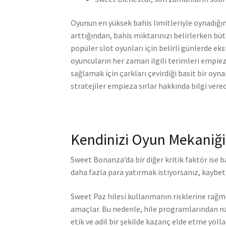
Oyunun en yüksek bahis limitleriyle oynadığın
arttığından, bahis miktarınızı belirlerken büt
popüler slot oyunları için belirli günlerde ek
oyuncuların her zaman ilgili terimleri empiez
sağlamak için çarkları çevirdiği basit bir oy
stratejiler empieza sırlar hakkında bilgi vere
Kendinizi Oyun Mekaniğin
Sweet Bonanza’da bir diğer kritik faktör ise ba
daha fazla para yatırmak istiyorsanız, kaybet
Sweet Paz hilesi kullanmanın risklerine rağme
amaçlar. Bu nedenle, hile programlarından nas
etik ve adil bir şekilde kazanç elde etme yoll