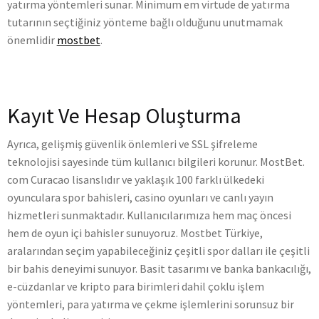
yatırma yöntemleri sunar. Minimum em virtude de yatırma
tutarının seçtiğiniz yönteme bağlı olduğunu unutmamak
önemlidir
mostbet
.
Kayıt Ve Hesap Oluşturma
Ayrıca, gelişmiş güvenlik önlemleri ve SSL şifreleme
teknolojisi sayesinde tüm kullanıcı bilgileri korunur. MostBet.
com Curacao lisanslıdır ve yaklaşık 100 farklı ülkedeki
oyunculara spor bahisleri, casino oyunları ve canlı yayın
hizmetleri sunmaktadır. Kullanıcılarımıza hem maç öncesi
hem de oyun içi bahisler sunuyoruz. Mostbet Türkiye,
aralarından seçim yapabileceğiniz çeşitli spor dalları ile çeşitli
bir bahis deneyimi sunuyor. Basit tasarımı ve banka bankacılığı,
e-cüzdanlar ve kripto para birimleri dahil çoklu işlem
yöntemleri, para yatırma ve çekme işlemlerini sorunsuz bir