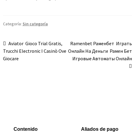
Categoría:
Sin categoría
Aviator ️ Gioco Trial Gratis,
Ramenbet Раменбет ️ Играть
Trucchi Electronic I Casinò Ove
Онлайн На Деньги ️ Рамен Бет
Giocare
Игровые Автоматы Онлайн
Contenido
Aliados de pago