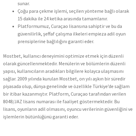
sunar.
Çoğu para çekme işlemi, seçilen yönteme bağlı olarak
15 dakika ile 24 ketika arasında tamamlanır.
Platformumuz, Curaçao lisansına sahiptir ve bu da
güvenilirlik, şeffaf çalışma ilkeleri empieza adil oyun
prensiplerine bağlılığını garanti eder.
Mostbet, kullanıcı deneyimini optimize etmek için düzenli
olarak güncellenmektedir. Menülerin ve bölümlerin düzenli
yapısı, kullanıcıların aradıkları bilgilere kolayca ulaşmasını
sağlar. 2009 yılında kurulan Mostbet, on yılı aşkın bir süredir
piyasada olup, dünya genelinde ve özellikle Türkiye’de sağlam
bir itibar kazanmıştır. Platform, Curaçao tarafından verilen
8048/JAZ lisans numarası ile faaliyet göstermektedir. Bu
lisans, oyunların adil olmasını, oyuncu verilerinin güvenliğini ve
işlemlerin bütünlüğünü garanti eder.