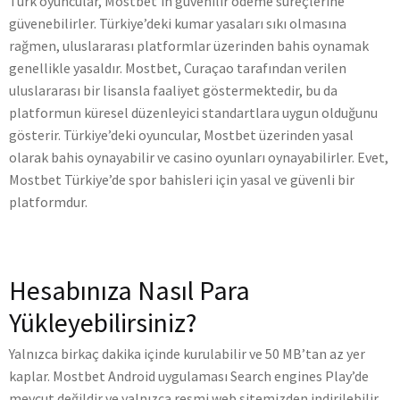
Türk oyuncular, Mostbet’in güvenilir ödeme süreçlerine
güvenebilirler. Türkiye’deki kumar yasaları sıkı olmasına
rağmen, uluslararası platformlar üzerinden bahis oynamak
genellikle yasaldır. Mostbet, Curaçao tarafından verilen
uluslararası bir lisansla faaliyet göstermektedir, bu da
platformun küresel düzenleyici standartlara uygun olduğunu
gösterir. Türkiye’deki oyuncular, Mostbet üzerinden yasal
olarak bahis oynayabilir ve casino oyunları oynayabilirler. Evet,
Mostbet Türkiye’de spor bahisleri için yasal ve güvenli bir
platformdur.
Hesabınıza Nasıl Para
Yükleyebilirsiniz?
Yalnızca birkaç dakika içinde kurulabilir ve 50 MB’tan az yer
kaplar. Mostbet Android uygulaması Search engines Play’de
mevcut değildir ve yalnızca resmi web sitemizden indirilebilir.