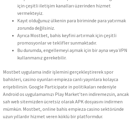
için çeşitli iletişim kanalları üzerinden hizmet
vermekteyiz.
Kayıt olduğunuz ülkenin para biriminde para yatırmak
zorunda değilsiniz.
Ayrıca Mostbet, bahis keyfini artırmak için çeşitli
promosyonlar ve teklifler sunmaktadır.
Bu durumda, engellemeyi aşmak için bir ayna veya VPN
kullanmanız gerekebilir.
Mostbet uygulama indir işlemini gerçekleştirerek spor
bahisleri, casino oyunları empieza canlı yayınlara kolayca
erişebilirsin. Google Participate in politikaları nedeniyle
Android os uygulamamızı Play Market’ten indiremezsin, ancak
sah web sitemizden ücretsiz olarak APK dosyasını indirmen
mümkün. Mostbet, online bahis empieza casino sektöründe
uzun yıllardır hizmet veren köklü bir platformdur.