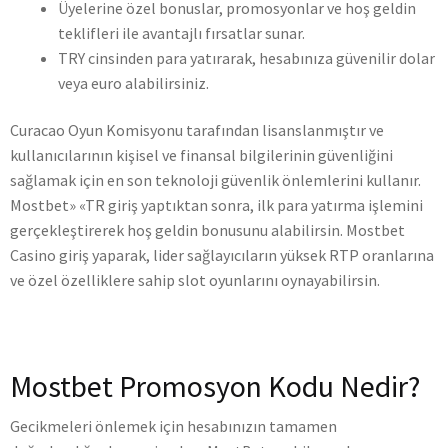
Üyelerine özel bonuslar, promosyonlar ve hoş geldin
teklifleri ile avantajlı fırsatlar sunar.
TRY cinsinden para yatırarak, hesabınıza güvenilir dolar
veya euro alabilirsiniz.
Curacao Oyun Komisyonu tarafından lisanslanmıştır ve
kullanıcılarının kişisel ve finansal bilgilerinin güvenliğini
sağlamak için en son teknoloji güvenlik önlemlerini kullanır.
Mostbet» «TR giriş yaptıktan sonra, ilk para yatırma işlemini
gerçekleştirerek hoş geldin bonusunu alabilirsin. Mostbet
Casino giriş yaparak, lider sağlayıcıların yüksek RTP oranlarına
ve özel özelliklere sahip slot oyunlarını oynayabilirsin.
Mostbet Promosyon Kodu Nedir?
Gecikmeleri önlemek için hesabınızın tamamen