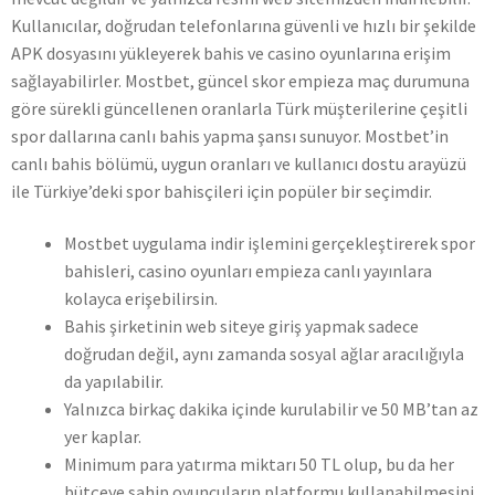
Kullanıcılar, doğrudan telefonlarına güvenli ve hızlı bir şekilde
APK dosyasını yükleyerek bahis ve casino oyunlarına erişim
sağlayabilirler. Mostbet, güncel skor empieza maç durumuna
göre sürekli güncellenen oranlarla Türk müşterilerine çeşitli
spor dallarına canlı bahis yapma şansı sunuyor. Mostbet’in
canlı bahis bölümü, uygun oranları ve kullanıcı dostu arayüzü
ile Türkiye’deki spor bahisçileri için popüler bir seçimdir.
Mostbet uygulama indir işlemini gerçekleştirerek spor
bahisleri, casino oyunları empieza canlı yayınlara
kolayca erişebilirsin.
Bahis şirketinin web siteye giriş yapmak sadece
doğrudan değil, aynı zamanda sosyal ağlar aracılığıyla
da yapılabilir.
Yalnızca birkaç dakika içinde kurulabilir ve 50 MB’tan az
yer kaplar.
Minimum para yatırma miktarı 50 TL olup, bu da her
bütçeye sahip oyuncuların platformu kullanabilmesini