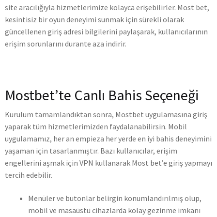
site aracılığıyla hizmetlerimize kolayca erişebilirler. Most bet,
kesintisiz bir oyun deneyimi sunmak için sürekli olarak
güncellenen giriş adresi bilgilerini paylaşarak, kullanıcılarının
erişim sorunlarını durante aza indirir.
Mostbet’te Canlı Bahis Seçeneği
Kurulum tamamlandıktan sonra, Mostbet uygulamasına giriş
yaparak tüm hizmetlerimizden faydalanabilirsin. Mobil
uygulamamız, her an empieza her yerde en iyi bahis deneyimini
yaşaman için tasarlanmıştır. Bazı kullanıcılar, erişim
engellerini aşmak için VPN kullanarak Most bet’e giriş yapmayı
tercih edebilir.
Menüler ve butonlar belirgin konumlandırılmış olup,
mobil ve masaüstü cihazlarda kolay gezinme imkanı