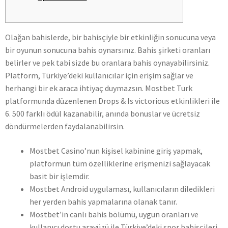
Olağan bahislerde, bir bahisçiyle bir etkinliğin sonucuna veya
bir oyunun sonucuna bahis oynarsınız. Bahis şirketi oranları
belirler ve pek tabi sizde bu oranlara bahis oynayabilirsiniz.
Platform, Türkiye’deki kullanıcılar için erişim sağlar ve
herhangi bir ek araca ihtiyaç duymazsın. Mostbet Turk
platformunda düzenlenen Drops & Is victorious etkinlikleri ile
6. 500 farklı ödül kazanabilir, anında bonuslar ve ücretsiz
döndürmelerden faydalanabilirsin.
Mostbet Casino’nun kişisel kabinine giriş yapmak,
platformun tüm özelliklerine erişmenizi sağlayacak
basit bir işlemdir.
Mostbet Android uygulaması, kullanıcıların diledikleri
her yerden bahis yapmalarına olanak tanır.
Mostbet’in canlı bahis bölümü, uygun oranları ve
kullanıcı dostu arayüzü ile Türkiye’deki spor bahisçileri