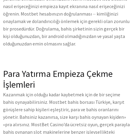
nasıl erişeceğinizi empieza kayıt ekranına nasıl erişeceğinizi
öğrenin. Mostbet hesabınızın doğrulanması ⏤ kimliğinizi
onaylamak ve dolandırıcılığı önlemek için gerekli olan zorunlu
bir prosedürdür. Doğrulama, bahis şirketinin sizin gerçek bir
kişi olduğunuzdan, bir android olmadığınızdan ve yasal yaşta
olduğunuzdan emin olmasını sağlar.
Para Yatırma Empieza Çekme
İşlemleri
Kazanmak için olduğu kadar kaybetmek için de bir seçime
bahis oynayabilirsiniz. Mostbet bahis borsası Türkiye, karşıt
görüşlere sahip kişileri eşleştirir, para ve bahis oranlarını
yönetir. Bahsiniz kazanırsa, size karşı bahis oynayan kişiden»
«pra alırsınız. MostBet Casino’da ücretsiz oyun, gerçek parayla
bahis oynanan slot makinelerine benzer işlevsellikteki