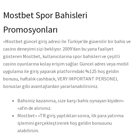
Mostbet Spor Bahisleri
Promosyonları
«Mostbet güncel giriş adresi ile Türkiye’de güvenilir bir bahis ve
casino deneyimi sizi bekliyor. 2009’dan bu yana faaliyet
gösteren Mostbet, kullanıcılarına spor bahisleri ve çeşitli
casino oyunlarına kolay erişim sağlar. Güncel adres veya mobil
uygulama ile giriş yaparak platformdaki %125 hoş geldin
bonusu, haftalık cashback, VERY IMPORTANT PERSONEL
bonuslar gibi avantajlardan yararlanabilirsiniz.
Bahsiniz kazanırsa, size karşı bahis oynayan kişiden»
«afin de alırsınız.
Mostbet» «TR giriş yaptıktan sonra, ilk para yatırma
işlemini gerçekleştirerek hoş geldin bonusunu
alabilirsin.