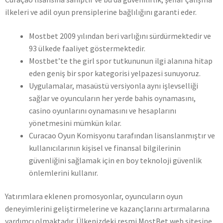
ilkeleri ve adil oyun prensiplerine bağlılığını garanti eder.
Mostbet 2009 yılından beri varlığını sürdürmektedir ve
93 ülkede faaliyet göstermektedir.
Mostbet’te the girl spor tutkununun ilgi alanına hitap
eden geniş bir spor kategorisi yelpazesi sunuyoruz.
Uygulamalar, masaüstü versiyonla aynı işlevselliği
sağlar ve oyuncuların her yerde bahis oynamasını,
casino oyunlarını oynamasını ve hesaplarını
yönetmesini mümkün kılar.
Curacao Oyun Komisyonu tarafından lisanslanmıştır ve
kullanıcılarının kişisel ve finansal bilgilerinin
güvenliğini sağlamak için en boy teknoloji güvenlik
önlemlerini kullanır.
Yatırımlara eklenen promosyonlar, oyuncuların oyun
deneyimlerini geliştirmelerine ve kazançlarını artırmalarına
yardımcı olmaktadır. Ülkenizdeki resmi MostBet web sitesine