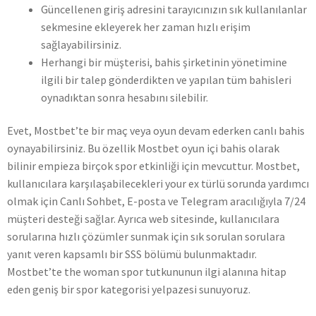
Güncellenen giriş adresini tarayıcınızın sık kullanılanlar
sekmesine ekleyerek her zaman hızlı erişim
sağlayabilirsiniz.
Herhangi bir müşterisi, bahis şirketinin yönetimine
ilgili bir talep gönderdikten ve yapılan tüm bahisleri
oynadıktan sonra hesabını silebilir.
Evet, Mostbet’te bir maç veya oyun devam ederken canlı bahis
oynayabilirsiniz. Bu özellik Mostbet oyun içi bahis olarak
bilinir empieza birçok spor etkinliği için mevcuttur. Mostbet,
kullanıcılara karşılaşabilecekleri your ex türlü sorunda yardımcı
olmak için Canlı Sohbet, E-posta ve Telegram aracılığıyla 7/24
müşteri desteği sağlar. Ayrıca web sitesinde, kullanıcılara
sorularına hızlı çözümler sunmak için sık sorulan sorulara
yanıt veren kapsamlı bir SSS bölümü bulunmaktadır.
Mostbet’te the woman spor tutkununun ilgi alanına hitap
eden geniş bir spor kategorisi yelpazesi sunuyoruz.