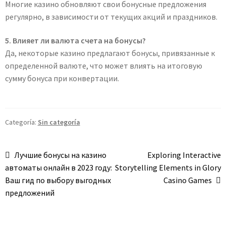
Многие казино обновляют свои бонусные предложения
регулярно, в зависимости от текущих акций и праздников.
5. Влияет ли валюта счета на бонусы?
Да, некоторые казино предлагают бонусы, привязанные к
определенной валюте, что может влиять на итоговую
сумму бонуса при конвертации.
Categoría:
Sin categoría
Лучшие бонусы на казино
Exploring Interactive
автоматы онлайн в 2023 году:
Storytelling Elements in Glory
Ваш гид по выбору выгодных
Casino Games
предложений