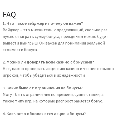
FAQ
1. Что такое вейджер и почему он важен?
Вейджер – это множитель, определяющий, сколько раз
нужно отыграть сумму бонуса, прежде чем можно будет
вывести выигрыш. Он важен для понимания реальной
стоимости бонуса.
2. Можно ли доверять всем казино с бонусами?
Нет, важно проверять лицензию казино и чтение отзывов
игроков, чтобы убедиться в их надежности.
3. Какие бывают ограничения на бонусы?
Могут быть ограничения по времени, сумме ставки, а
также типу игр, на которые распространяется бонус.
4. Как часто обновляются акции и бонусы?