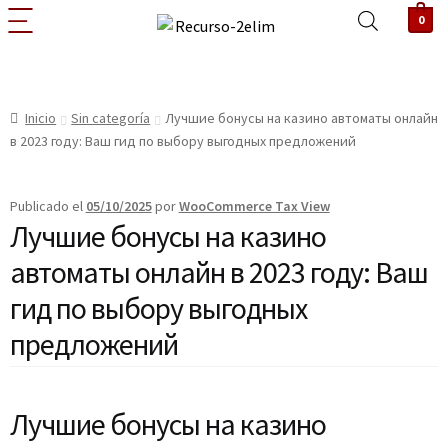
0
Inicio
Sin categoría
Лучшие бонусы на казино автоматы онлайн
в 2023 году: Ваш гид по выбору выгодных предложений
Publicado el
05/10/2025
por
WooCommerce Tax View
Лучшие бонусы на казино
автоматы онлайн в 2023 году: Ваш
гид по выбору выгодных
предложений
Лучшие бонусы на казино