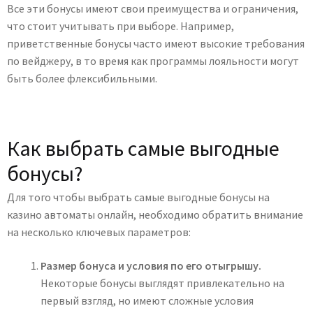
Все эти бонусы имеют свои преимущества и ограничения,
что стоит учитывать при выборе. Например,
приветственные бонусы часто имеют высокие требования
по вейджеру, в то время как программы лояльности могут
быть более флексибильными.
Как выбрать самые выгодные
бонусы?
Для того чтобы выбрать самые выгодные бонусы на
казино автоматы онлайн, необходимо обратить внимание
на несколько ключевых параметров:
Размер бонуса и условия по его отыгрышу.
Некоторые бонусы выглядят привлекательно на
первый взгляд, но имеют сложные условия