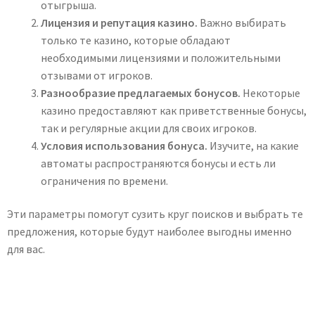
отыгрыша.
Лицензия и репутация казино.
Важно выбирать
только те казино, которые обладают
необходимыми лицензиями и положительными
отзывами от игроков.
Разнообразие предлагаемых бонусов.
Некоторые
казино предоставляют как приветственные бонусы,
так и регулярные акции для своих игроков.
Условия использования бонуса.
Изучите, на какие
автоматы распространяются бонусы и есть ли
ограничения по времени.
Эти параметры помогут сузить круг поисков и выбрать те
предложения, которые будут наиболее выгодны именно
для вас.