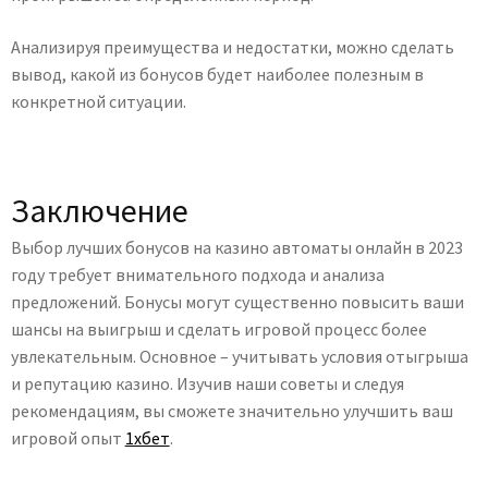
Анализируя преимущества и недостатки, можно сделать
вывод, какой из бонусов будет наиболее полезным в
конкретной ситуации.
Заключение
Выбор лучших бонусов на казино автоматы онлайн в 2023
году требует внимательного подхода и анализа
предложений. Бонусы могут существенно повысить ваши
шансы на выигрыш и сделать игровой процесс более
увлекательным. Основное – учитывать условия отыгрыша
и репутацию казино. Изучив наши советы и следуя
рекомендациям, вы сможете значительно улучшить ваш
игровой опыт
1хбет
.