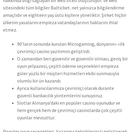
hakkında bilgi sağlayan bir web sitesi oluşturuyor. Ve web
sitesindeki tüm bilgiler Balticbet. net yalnızca bilgilendirme
amaçlıdır ve eighteen yaş üstü kişilere yöneliktir. Şirket hiçbir
ülkenin yasalarını empieza vatandaşlarının haklarını ihlal
etmez.
90’ların sonunda kurulan Microgaming, dünyanın» «ilk
çevrimiçi casino yazılımını geliştirdi.
O zamandan beri güvenilir ve güvenilir olması, geniş bir
oyun yelpazesi, çeşitli ödeme seçenekleri empieza
güler yüzlü bir müşteri hizmetleri ekibi sunmasıyla
olumlu bir ün kazandı.
Ayrıca kullanıcılarımıza çevrimiçi olarak durante
güvenli bankacılık yöntemlerini sunuyoruz.
Slotlar Almanya’daki en popüler casino oyunudur ve
hem gerçek hem de çevrimiçi casinolarda çok çeşitli
oyunlar mevcuttur.
Popüler oyun seçenekleri, kazanma tekniklerinizi geliştirecek