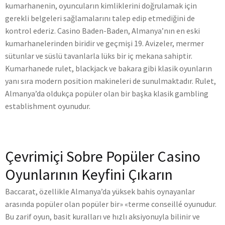
kumarhanenin, oyuncuların kimliklerini doğrulamak için
gerekli belgeleri sağlamalarını talep edip etmediğini de
kontrol ederiz. Casino Baden-Baden, Almanya’nın en eski
kumarhanelerinden biridir ve geçmişi 19. Avizeler, mermer
sütunlar ve süslü tavanlarla lüks bir iç mekana sahiptir.
Kumarhanede rulet, blackjack ve bakara gibi klasik oyunların
yanı sıra modern position makineleri de sunulmaktadır. Rulet,
Almanya’da oldukça popüler olan bir başka klasik gambling
establishment oyunudur.
Çevrimiçi Sobre Popüler Casino
Oyunlarının Keyfini Çıkarın
Baccarat, özellikle Almanya’da yüksek bahis oynayanlar
arasında popüler olan popüler bir» «terme conseillé oyunudur.
Bu zarif oyun, basit kuralları ve hızlı aksiyonuyla bilinir ve