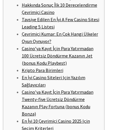
Hakkında Sonuç İlk 10 Derecelendirme
Çevrimiçi Casino
Tavsiye Edilen En İyi A Few Casino Sitesi
Leading 5 Listesi
Çevrimiçi Kumar: En Çok Hangi Ülkeler
Oyun Oynuyor?
Casino’ya Kayıt İçin Para Yatırmadan
100 Ücretsiz Döndürme Kazanın Jet
(bonus Kodu Playbest)
Kripto Para Birimleri
En İyi Casino Siteleri Için Yazılım
Sağlayıcıları
Casino’ya Kayıt İçin Para Yatırmadan
Twenty-five Ücretsiz Döndürme
Kazanın Play Fortuna (bonus Kodu
Bonza)
En İyi 10 Çevrimiçi Casino 2025 Için
Seçim Kriterleri