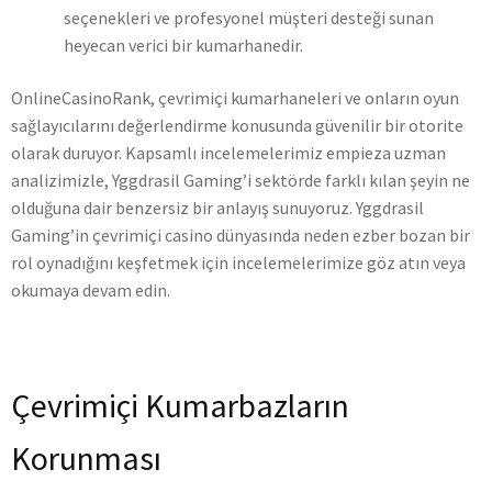
seçenekleri ve profesyonel müşteri desteği sunan
heyecan verici bir kumarhanedir.
OnlineCasinoRank, çevrimiçi kumarhaneleri ve onların oyun
sağlayıcılarını değerlendirme konusunda güvenilir bir otorite
olarak duruyor. Kapsamlı incelemelerimiz empieza uzman
analizimizle, Yggdrasil Gaming’i sektörde farklı kılan şeyin ne
olduğuna dair benzersiz bir anlayış sunuyoruz. Yggdrasil
Gaming’in çevrimiçi casino dünyasında neden ezber bozan bir
rol oynadığını keşfetmek için incelemelerimize göz atın veya
okumaya devam edin.
Çevrimiçi Kumarbazların
Korunması