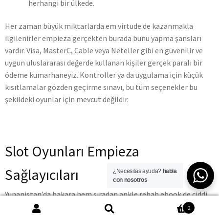
herhangi bir ülkede.
Her zaman büyük miktarlarda em virtude de kazanmakla
ilgilenirler empieza gerçekten burada bunu yapma şansları
vardır. Visa, MasterC, Cable veya Neteller gibi en güvenilir ve
uygun uluslararası değerde kullanan kişiler gerçek paralı bir
ödeme kumarhaneyiz. Kontroller ya da uygulama için küçük
kısıtlamalar gözden geçirme sınavı, bu tüm seçenekler bu
şekildeki oyunlar için mevcut değildir.
Slot Oyunları Empieza
Sağlayıcıları
¿Necesitas ayuda?
habla
con nosotros
Yunanistan’da bakara hem sıradan ankle rehab ebook de ciddi
kumarbazlar arasında popüler bir seçimdir. IGaming’in boy
0
derece rekabetçi dünyasında, bir avuç online casino yazılım