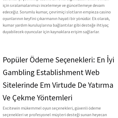
için sıralamalarımızı incelemeye ve güncellemeye devam
edeceğiz. Sorumlu kumar, çevrimiçi slotların empieza casino
oyunlarının keyfini çıkarmanın hayati bir yönüdür. Ek olarak,
kumar yardım kuruluşlarına bağlantılar gibi desteğe ihtiyaç
duyabilecek oyuncular için kaynaklara erişim sağlarlar.
Popüler Ödeme Seçenekleri: En İyi
Gambling Establishment Web
Sitelerinde Em Virtude De Yatırma
Ve Çekme Yöntemleri
Excitewin mükemmel oyun seçenekleri, güvenli ödeme
seçenekleri ve profesyonel müşteri desteği sunan heyecan