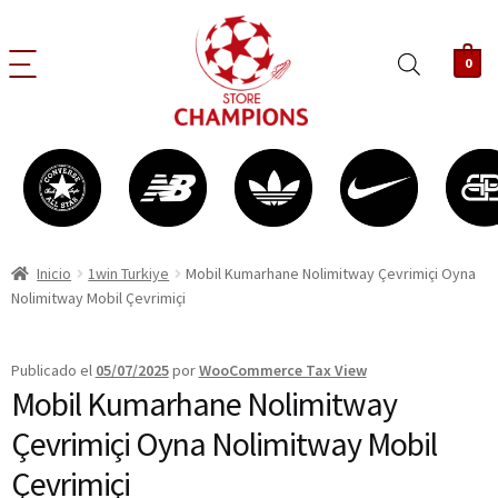
0
Inicio
1win Turkiye
Mobil Kumarhane Nolimitway Çevrimiçi Oyna
Nolimitway Mobil Çevrimiçi
Publicado el
05/07/2025
por
WooCommerce Tax View
Mobil Kumarhane Nolimitway
Çevrimiçi Oyna Nolimitway Mobil
Çevrimiçi