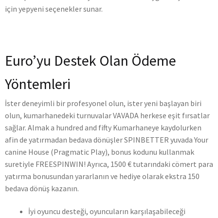
için yepyeni seçenekler sunar.
Euro’yu Destek Olan Ödeme
Yöntemleri
İster deneyimli bir profesyonel olun, ister yeni başlayan biri
olun, kumarhanedeki turnuvalar VAVADA herkese eşit fırsatlar
sağlar. Almak a hundred and fifty Kumarhaneye kaydolurken
afin de yatırmadan bedava dönüşler SPINBETTER yuvada Your
canine House (Pragmatic Play), bonus kodunu kullanmak
suretiyle FREESPINWIN! Ayrıca, 1500 € tutarındaki cömert para
yatırma bonusundan yararlanın ve hediye olarak ekstra 150
bedava dönüş kazanın.
İyi oyuncu desteği, oyuncuların karşılaşabileceği