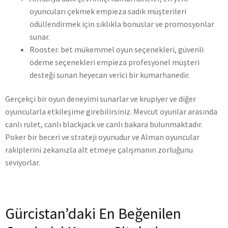
oyuncuları çekmek empieza sadık müşterileri
ödüllendirmek için sıklıkla bonuslar ve promosyonlar
sunar.
Rooster. bet mükemmel oyun seçenekleri, güvenli
ödeme seçenekleri empieza profesyonel müşteri
desteği sunan heyecan verici bir kumarhanedir.
Gerçekçi bir oyun deneyimi sunarlar ve krupiyer ve diğer
oyuncularla etkileşime girebilirsiniz. Mevcut oyunlar arasında
canlı rulet, canlı blackjack ve canlı bakara bulunmaktadır.
Poker bir beceri ve strateji oyunudur ve Alman oyuncular
rakiplerini zekanızla alt etmeye çalışmanın zorluğunu
seviyorlar.
Gürcistan’daki En Beğenilen