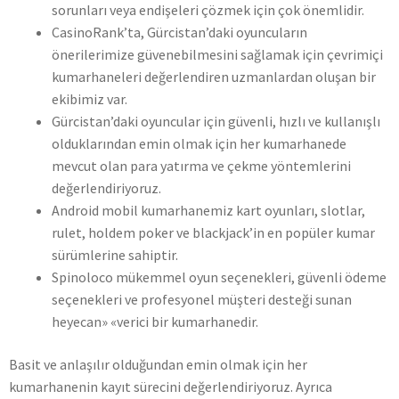
sorunları veya endişeleri çözmek için çok önemlidir.
CasinoRank’ta, Gürcistan’daki oyuncuların
önerilerimize güvenebilmesini sağlamak için çevrimiçi
kumarhaneleri değerlendiren uzmanlardan oluşan bir
ekibimiz var.
Gürcistan’daki oyuncular için güvenli, hızlı ve kullanışlı
olduklarından emin olmak için her kumarhanede
mevcut olan para yatırma ve çekme yöntemlerini
değerlendiriyoruz.
Android mobil kumarhanemiz kart oyunları, slotlar,
rulet, holdem poker ve blackjack’in en popüler kumar
sürümlerine sahiptir.
Spinoloco mükemmel oyun seçenekleri, güvenli ödeme
seçenekleri ve profesyonel müşteri desteği sunan
heyecan» «verici bir kumarhanedir.
Basit ve anlaşılır olduğundan emin olmak için her
kumarhanenin kayıt sürecini değerlendiriyoruz. Ayrıca