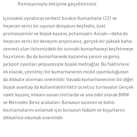
Komisyonuyla iletişime geçebilirsiniz.
İçinizdeki oynatıcıyı serbest bırakın Kumarhane IZZI ve
heyecan verici bir oyunun dünyasını keşfedin, özel
promosyonlar ve büyük kazanç potansiyeli. Ancak» «daha da
heyecan verici bir deneyim arıyorsanız, gerçek bir yüksek bahis
cenneti olan listemizdeki bir sonraki kumarhaneyi keşfetmeye
hazırlanın. Bu da kumarhanede kazanma şansın va geniş
jackpot oyunları yelpazesiyle büyük meblağlar. Bu faktörlere
ek olarak, çevrimiçi bir kumarhanenin mobil uyumluluğunun
da dikkate alınması önemlidir. Vavada kumarhanesinin bir diğer
büyük avantajı da kullanılabilirliktir ücretsiz turnuvalar Gerçek
nakit kazanç imkanı sunan slotlarda ve ana ödül olarak BMW
ve Mercedes Benz arabaları. Bonusun süresini ve bahis
kısıtlamalarını anlamak için bonusun hüküm ve koşullarını
dikkatlice okumak önemlidir.