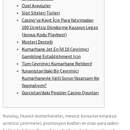
Özel Arayüzler
Slot Siteleri Türleri
Casino’ya Kayıt İçin Para Yatırmadan
100 Ücretsiz Döndürme Kazanın Legzo
(bonus Kodu Playbest)
Müşteri Desteği
Kumarhane Jet En İyi̇ 10 Çevrimiçi
Gambling Establishment Için
Tüm Çevrimiçi Kumarhane Rehberi!
Yunanistan’daki Bir Çevrimiçi
Kumarhaneyle Ilgili Sorun Yaşarsam Ne
Yapmalıyım?
Gürcistan’daki Popüler Casino Oyunları
Kuruluş, lisanslı kumarhaneler, mevcut bonuslar empieza
ücretsiz çevirmeler, promosyon kodları ve olası para iadesi