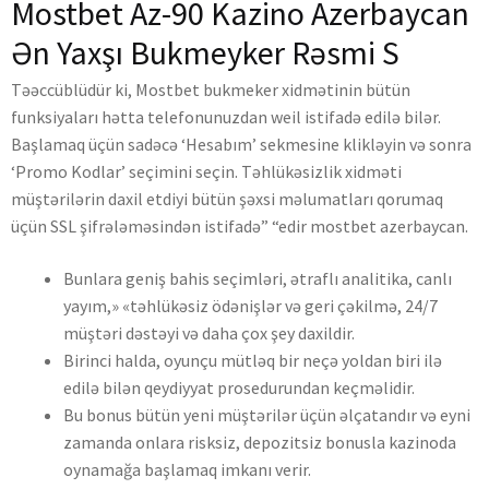
Mostbet Az-90 Kazino Azerbaycan
Ən Yaxşı Bukmeyker Rəsmi S
Təəccüblüdür ki, Mostbet bukmeker xidmətinin bütün
funksiyaları hətta telefonunuzdan weil istifadə edilə bilər.
Başlamaq üçün sadəcə ‘Hesabım’ sekmesine klikləyin və sonra
‘Promo Kodlar’ seçimini seçin. Təhlükəsizlik xidməti
müştərilərin daxil etdiyi bütün şəxsi məlumatları qorumaq
üçün SSL şifrələməsindən istifadə” “edir mostbet azerbaycan.
Bunlara geniş bahis seçimləri, ətraflı analitika, canlı
yayım,» «təhlükəsiz ödənişlər və geri çəkilmə, 24/7
müştəri dəstəyi və daha çox şey daxildir.
Birinci halda, oyunçu mütləq bir neçə yoldan biri ilə
edilə bilən qeydiyyat prosedurundan keçməlidir.
Bu bonus bütün yeni müştərilər üçün əlçatandır və eyni
zamanda onlara risksiz, depozitsiz bonusla kazinoda
oynamağa başlamaq imkanı verir.