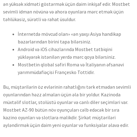
ən yüksək xidməti göstərmək üçün daim inkişaf edir. Mostbet
sevimli idman növünə və ahora oyunlara mərc etmək üçün
təhlükəsiz, sürətli və rahat üsuldur.
İnternetdə mövcud olan» «ən yaxşı Asiya handikap
bazarlarından birini tapa bilərsiniz.
Android və iOS cihazlarında Mostbet tətbiqini
yükləyərək istənilən yerdə mərc qoya bilərsiniz.
Mostbetin qlobal səfiri Roma və İtaliyanın əfsanəvi
yarımmüdafiəçisi Françesko Tottidir.
Bu, müştərilərin öz evlərinin rahatlığını tərk etmədən sevimli
oyunlarından həzz almaları üçün əla bir yoldur. Kazinoda
müxtəlif slotlar, stolüstü oyunlar və canlı diler seçimləri var.
Mostbet AZ-90 bütün növ oyunçuları cəlb edəcək bir sıra
kazino oyunları və slotlara malikdir. Şirkət müştəriləri
əyləndirmək üçün daim yeni oyunlar və funksiyalar əlavə edir.