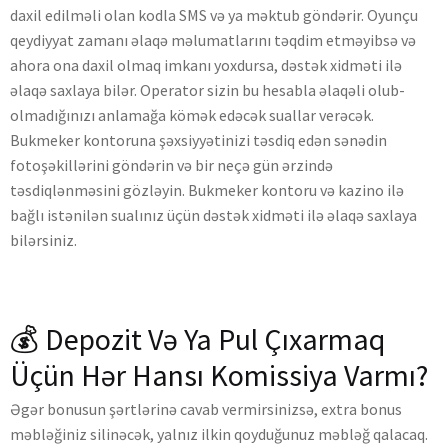
daxil edilməli olan kodla SMS və ya məktub göndərir. Oyunçu
qeydiyyat zamanı əlaqə məlumatlarını təqdim etməyibsə və
ahora ona daxil olmaq imkanı yoxdursa, dəstək xidməti ilə
əlaqə saxlaya bilər. Operator sizin bu hesabla əlaqəli olub-
olmadığınızı anlamağa kömək edəcək suallar verəcək.
Bukmeker kontoruna şəxsiyyətinizi təsdiq edən sənədin
fotoşəkillərini göndərin və bir neçə gün ərzində
təsdiqlənməsini gözləyin. Bukmeker kontoru və kazino ilə
bağlı istənilən sualınız üçün dəstək xidməti ilə əlaqə saxlaya
bilərsiniz.
💰 Depozit Və Ya Pul Çıxarmaq
Üçün Hər Hansı Komissiya Varmı?
Əgər bonusun şərtlərinə cavab vermirsinizsə, extra bonus
məbləğiniz silinəcək, yalnız ilkin qoyduğunuz məbləğ qalacaq.