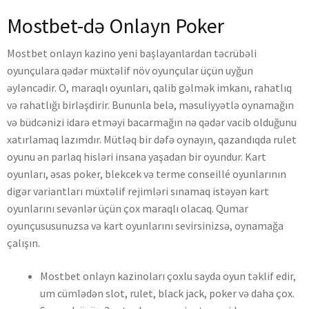
Mostbet-də Onlayn Poker
Mostbet onlayn kazino yeni başlayanlardan təcrübəli
oyunçulara qədər müxtəlif növ oyunçular üçün uyğun
əyləncədir. O, maraqlı oyunları, qalib gəlmək imkanı, rahatlıq
və rahatlığı birləşdirir. Bununla belə, məsuliyyətlə oynamağın
və büdcənizi idarə etməyi bacarmağın nə qədər vacib olduğunu
xatırlamaq lazımdır. Mütləq bir dəfə oynayın, qazandıqda rulet
oyunu ən parlaq hisləri insana yaşadan bir oyundur. Kart
oyunları, əsas poker, blekcek və terme conseillé oyunlarının
digər variantları müxtəlif rejimləri sınamaq istəyən kart
oyunlarını sevənlər üçün çox maraqlı olacaq. Qumar
oyunçususunuzsa və kart oyunlarını sevirsinizsə, oynamağa
çalışın.
Mostbet onlayn kazinoları çoxlu sayda oyun təklif edir,
um cümlədən slot, rulet, black jack, poker və daha çox.