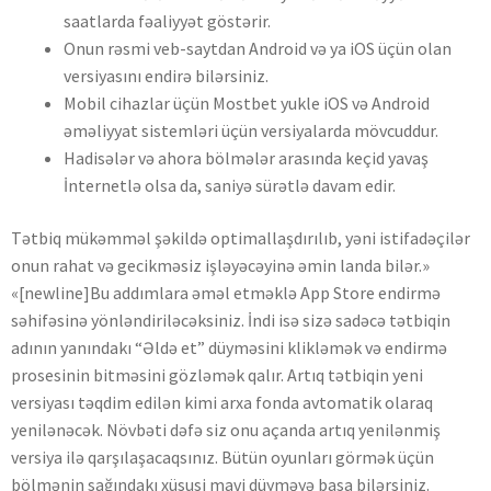
saatlarda fəaliyyət göstərir.
Onun rəsmi veb-saytdan Android və ya iOS üçün olan
versiyasını endirə bilərsiniz.
Mobil cihazlar üçün Mostbet yukle iOS və Android
əməliyyat sistemləri üçün versiyalarda mövcuddur.
Hadisələr və ahora bölmələr arasında keçid yavaş
İnternetlə olsa da, saniyə sürətlə davam edir.
Tətbiq mükəmməl şəkildə optimallaşdırılıb, yəni istifadəçilər
onun rahat və gecikməsiz işləyəcəyinə əmin landa bilər.»
«[newline]Bu addımlara əməl etməklə App Store endirmə
səhifəsinə yönləndiriləcəksiniz. İndi isə sizə sadəcə tətbiqin
adının yanındakı “Əldə et” düyməsini klikləmək və endirmə
prosesinin bitməsini gözləmək qalır. Artıq tətbiqin yeni
versiyası təqdim edilən kimi arxa fonda avtomatik olaraq
yenilənəcək. Növbəti dəfə siz onu açanda artıq yenilənmiş
versiya ilə qarşılaşacaqsınız. Bütün oyunları görmək üçün
bölmənin sağındakı xüsusi mavi düyməyə basa bilərsiniz.