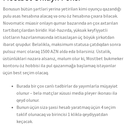
Bonusun bütün şərtləri yerinə yetirilən kimi oyunçu qazandığı
pulu əsas hesabına alacaq və onu öz hesabına çıxara biləcək.
Novomatic müasir onlayn qumar bazarında ən çox axtarılan
tərtibatçılardan biridir. Hal-hazırda, yüksək keyfiyyətli
slotların hazırlanmasında ixtisaslaşan üç böyük şirkətdən
ibarət qrupdur. Beləliklə, maksimum statusa çatdıqdan sonra
pulsuz mərc olaraq 1500 AZN əldə edə bilərsiniz. Üstəlik,
üstünlükləri nəzərə alsanız, məlum olur ki, Mostbet bukmeker
kontoru öz hobbisi ilə pul qazanmağa başlamaq istəyənlər
üçün best seçim olacaq.
Burada bir çox canlı tədbirlər də yayımlarla müşayiət
olunur – belə matçlar xüsusi media pleyer ikonası ilə
qeyd olunur.
Bunun üçün sizə şəxsi hesab yaratmaq üçün 4 seçim
təklif olunacaq və birincisi 1 kliklə qeydiyyatdan
keçəcək.