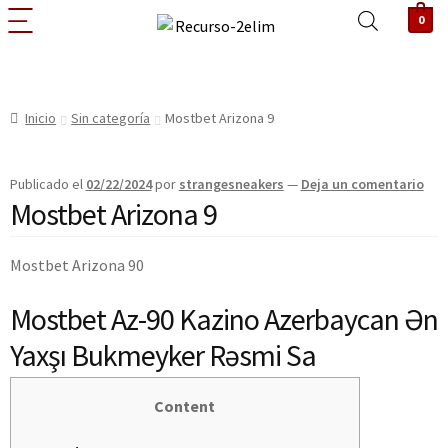
0
Inicio
Sin categoría
Mostbet Arizona 9
Publicado el
02/22/2024
por
strangesneakers
—
Deja un comentario
Mostbet Arizona 9
Mostbet Arizona 90
Mostbet Az-90 Kazino Azerbaycan Ən
Yaxşı Bukmeyker Rəsmi Sa
Content