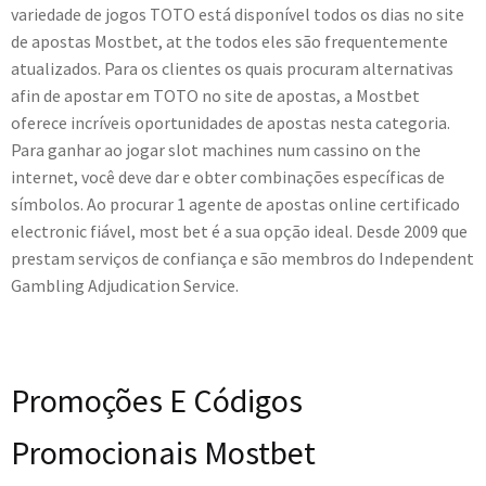
variedade de jogos TOTO está disponível todos os dias no site
de apostas Mostbet, at the todos eles são frequentemente
atualizados. Para os clientes os quais procuram alternativas
afin de apostar em TOTO no site de apostas, a Mostbet
oferece incríveis oportunidades de apostas nesta categoria.
Para ganhar ao jogar slot machines num cassino on the
internet, você deve dar e obter combinações específicas de
símbolos. Ao procurar 1 agente de apostas online certificado
electronic fiável, most bet é a sua opção ideal. Desde 2009 que
prestam serviços de confiança e são membros do Independent
Gambling Adjudication Service.
Promoções E Códigos
Promocionais Mostbet