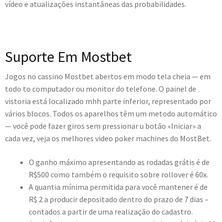
vídeo e atualizações instantâneas das probabilidades.
Suporte Em Mostbet
Jogos no cassino Mostbet abertos em modo tela cheia — em
todo to computador ou monitor do telefone. O painel de
vistoria está localizado mhh parte inferior, representado por
vários blocos. Todos os aparelhos têm um metodo automático
— você pode fazer giros sem pressionar u botão «Iniciar» a
cada vez, veja os melhores video poker machines do MostBet.
O ganho máximo apresentando as rodadas grátis é de
R$500 como também o requisito sobre rollover é 60x.
A quantia mínima permitida para você mantener é de
R$ 2 a producir depositado dentro do prazo de 7 dias –
contados a partir de uma realização do cadastro.