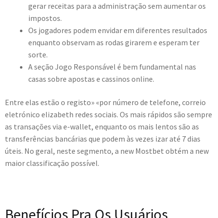
gerar receitas para a administração sem aumentar os
impostos.
Os jogadores podem envidar em diferentes resultados
enquanto observam as rodas girarem e esperam ter
sorte.
A seção Jogo Responsável é bem fundamental nas
casas sobre apostas e cassinos online.
Entre elas estão o registo» «por número de telefone, correio
eletrónico elizabeth redes sociais. Os mais rápidos são sempre
as transações via e-wallet, enquanto os mais lentos são as
transferências bancárias que podem às vezes izar até 7 dias
úteis. No geral, neste segmento, a new Mostbet obtém a new
maior classificação possível.
Benefícios Pra Os Usuários