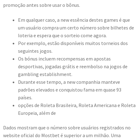
promoção antes sobre usar o bônus.
Em qualquer caso, a new essência destes games é que
um usuário compra um certo número sobre bilhetes de
loteria e espera que o sorteio come agora.
Por exemplo, estão disponíveis muitos torneios dos
seguintes jogos.
Os bónus incluem recompensas em apostas
desportivas, jogadas grátis e reembolso na jogos de
gambling establishment.
Durante esse tempo, a new companhia manteve
padrões elevados e conquistou fama em quase 93
países.
opções de Roleta Brasileira, Roleta Americana e Roleta
Europeia, além de
Dados mostram que o número sobre usuários registrados no
website oficial do Mostbet é superior a um milhão. Uma