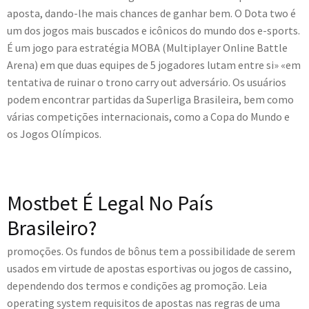
aposta, dando-lhe mais chances de ganhar bem. O Dota two é
um dos jogos mais buscados e icônicos do mundo dos e-sports.
É um jogo para estratégia MOBA (Multiplayer Online Battle
Arena) em que duas equipes de 5 jogadores lutam entre si» «em
tentativa de ruinar o trono carry out adversário. Os usuários
podem encontrar partidas da Superliga Brasileira, bem como
várias competições internacionais, como a Copa do Mundo e
os Jogos Olímpicos.
Mostbet É Legal No País
Brasileiro?
promoções. Os fundos de bônus tem a possibilidade de serem
usados em virtude de apostas esportivas ou jogos de cassino,
dependendo dos termos e condições ag promoção. Leia
operating system requisitos de apostas nas regras de uma