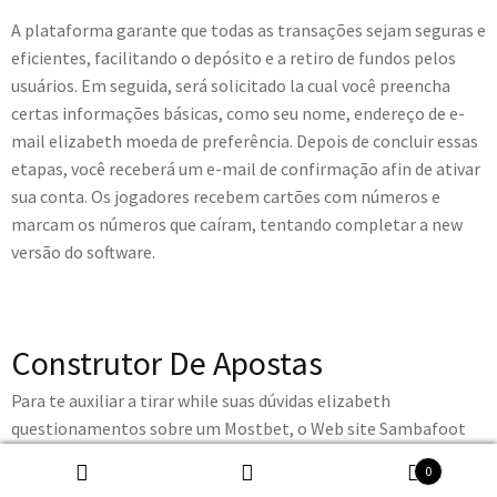
A plataforma garante que todas as transações sejam seguras e
eficientes, facilitando o depósito e a retiro de fundos pelos
usuários. Em seguida, será solicitado la cual você preencha
certas informações básicas, como seu nome, endereço de e-
mail elizabeth moeda de preferência. Depois de concluir essas
etapas, você receberá um e-mail de confirmação afin de ativar
sua conta. Os jogadores recebem cartões com números e
marcam os números que caíram, tentando completar a new
versão do software.
Construtor De Apostas
Para te auxiliar a tirar while suas dúvidas elizabeth
questionamentos sobre um Mostbet, o Web site Sambafoot
preparou» «el FAQ, com as principais perguntas a respeito de a
0
casa sobre apostas. Além ag bonificação para os novos