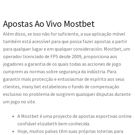
Apostas Ao Vivo Mostbet
Além disso, se isso não for suficiente, a sua aplicação móvel
também está acessível para que possa fazer apostas a partir
para qualquer lugar e em qualquer consideración. Mostbet, um
operador licenciado de FPS desde 2009, proporciona aos
jogadores a garantia de os quais todas as acciones de jogo
cumprem as normas sobre segurança da indústria. Para
garantir mais protecção e entusiasmar de espírito aos seus
clientes, many bet estabeleceu o fundo de compensação
exclusivo no problema de surgirem quaisquer disputas durante
um jogo no site.
A Mostbet é uma proyecto de apostas esportivas online
confiável elizabeth bem conhecida.
Hoje, muitos países têm suas próprias loterias para