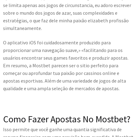
se limita apenas aos jogos de circunstancia, eu adoro escrever
sobre o mundo dos jogos de azar, suas complexidades e
estratégias, o que faz dele minha paixão elizabeth profissão
simultaneamente.
O aplicativo iOS foi cuidadosamente produzido para
proporcionar uma navegação suave,» «facilitando para os
usuários encontrar seus games favoritos e produzir apostas.
Em resumo, a Mostbet parecen ser o sitio perfeito para
começar ou aprofundar tua paixão por cassinos online e
apostas esportivas. Além de uma variedade de jogos de alta
qualidade e uma ampla seleção de mercados de apostas.
Como Fazer Apostas No Mostbet?
Isso permite que você ganhe uma quantia significativa de