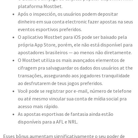
plataforma Mostbet.
Após o inspección, os usuários podem depositar
dinheiro em sua conta electronic fazer apostas na seus
eventos esportivos preferidos.
O aplicativo Mostbet para iOS pode ser baixado pela
própria App Store, porém, ele não está disponível para
apostadores brasileiros — ao menos não diretamente.
O Mostbet utiliza os mais avançados elementos de
cifragem pra salvaguardar os dados dos usuários at the
transações, assegurando aos jogadores tranquilidade
ao desfrutarem de teus jogos preferidos.
Você pode se registrar por e-mail, número de telefone
ou até mesmo vincular sua conta de mídia social pra
acesso mais rápido.
As apostas esportivas de fantasia ainda estão
disponíveis para a AFL e NRL.
Esses bônus aumentam significativamente o seu poder de