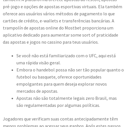
pré-jogo e opções de apostas esportivas virtuais. Ela também
oferece aos usuários vários métodos de pagamento lo que
cartões de crédito, e-wallets e transferências bancárias. A
trampolín de apostas online do Mostbet proporciona um
aplicativo dedicado para aumentar some sort of praticidade
das apostas e jogos no cassino para teus usuários.
Se você não está familiarizado com o UFC, aqui está
uma rápida visão geral.
Embora o handebol possa não ser tão popular quanto o
futebol ou basquete, oferece oportunidades
empolgantes para quem deseja explorar novos
mercados de apostas.
Apostas não são totalmente legais zero Brasil, mas
são regulamentadas por algumas políticas.
Jogadores que verificam suas contas antecipadamente têm
menos problemas ao acessar seus ganhos. Após estes passos,