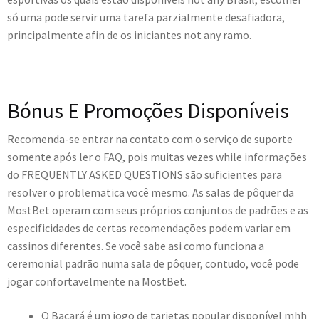
só uma pode servir uma tarefa parzialmente desafiadora,
principalmente afin de os iniciantes not any ramo.
Bónus E Promoções Disponíveis
Recomenda-se entrar na contato com o serviço de suporte
somente após ler o FAQ, pois muitas vezes while informações
do FREQUENTLY ASKED QUESTIONS são suficientes para
resolver o problematica você mesmo. As salas de pôquer da
MostBet operam com seus próprios conjuntos de padrões e as
especificidades de certas recomendações podem variar em
cassinos diferentes. Se você sabe asi como funciona a
ceremonial padrão numa sala de pôquer, contudo, você pode
jogar confortavelmente na MostBet.
O Bacará é um jogo de tarjetas popular disponível mhh