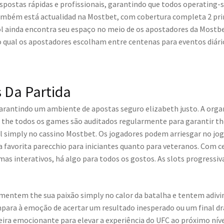
respostas rápidas e profissionais, garantindo que todos operatin
 também está actualidad na Mostbet, com cobertura completa 2 pr
ol ainda encontra seu espaço no meio de os apostadores da Mostb
o qual os apostadores escolham entre centenas para eventos diári
s Da Partida
arantindo um ambiente de apostas seguro elizabeth justo. A organ
t the todos os games são auditados regularmente para garantir th
vel simply no cassino Mostbet. Os jogadores podem arriesgar no jo
favorita parecchio para iniciantes quanto para veteranos. Com cen
as interativos, há algo para todos os gostos. As slots progressiva
umentem the sua paixão simply no calor da batalha e tentem adi
mpara à emoção de acertar um resultado inesperado ou um final d
ra emocionante para elevar a experiência do UFC ao próximo níve