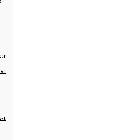
s
çar
 At
bet