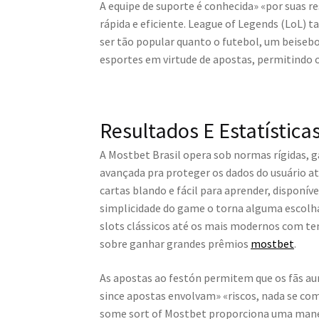
A equipe de suporte é conhecida» «por suas 
rápida e eficiente. League of Legends (LoL)
ser tão popular quanto o futebol, um beiseb
esportes em virtude de apostas, permitindo 
Resultados E Estatística
A Mostbet Brasil opera sob normas rígidas, g
avançada pra proteger os dados do usuário a
cartas blando e fácil para aprender, disponí
simplicidade do game o torna alguma escolha 
slots clássicos até os mais modernos com tem
sobre ganhar grandes prêmios
mostbet
.
As apostas ao festón permitem que os fãs a
since apostas envolvam» «riscos, nada se co
some sort of Mostbet proporciona uma manei