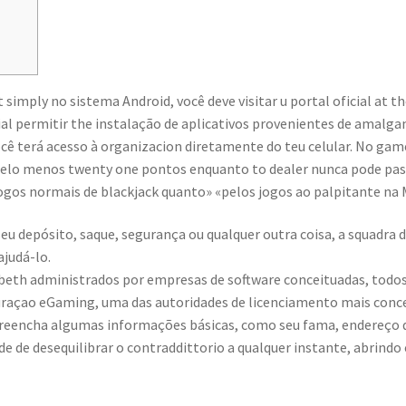
simply no sistema Android, você deve visitar u portal oficial at th
al permitir the instalação de aplicativos provenientes de amalgam
ocê terá acesso à organizacion diretamente do teu celular. No g
pelo menos twenty one pontos enquanto to dealer nunca pode passa
gos normais de blackjack quanto» «pelos jogos ao palpitante na 
eu depósito, saque, segurança ou qualquer outra coisa, a squadra 
ajudá-lo.
abeth administrados por empresas de software conceituadas, todo
uraçao eGaming, uma das autoridades de licenciamento mais concei
 preencha algumas informações básicas, como seu fama, endereço d
de de desequilibrar o contraddittorio a qualquer instante, abrind