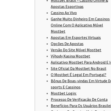
Mostbet Brasil – Cassino Online &
Apostas Esportivas
Cassino Ao Vivo
Ganhe Muito Dinheiro Em Cassinos
Online Com O Aplicativo Móvel
Mostbet
Apostas Em Esportes Virtuais
Opções De Apostas
Versão Do Site Móvel Mostbet
Výhody Kasina Mostbet
Aplicativo Mostbet Para Android E 
Site Oficial Da Mostbet No Brasil
O Mostbet É Legal Em Portugal?
Bônus De Boas-vindas Em Virtude D
sports E Cassinos
Mostbet Login:
Processo De Verificação De Conta
Benefícios Para Os Usuários Brasile