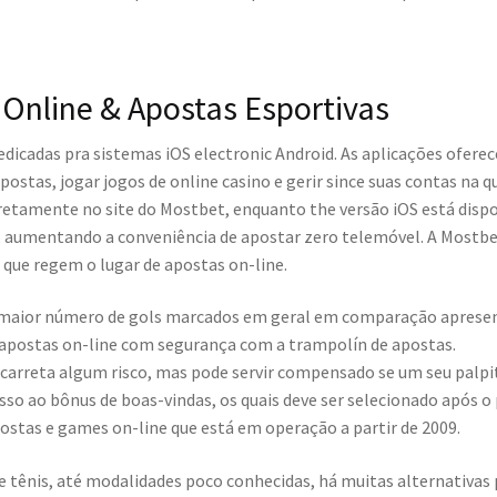
 Online & Apostas Esportivas
edicadas pra sistemas iOS electronic Android. As aplicações ofer
postas, jogar jogos de online casino e gerir since suas contas na
retamente no site do Mostbet, enquanto the versão iOS está dispo
aumentando a conveniência de apostar zero telemóvel. A Mostbet
 que regem o lugar de apostas on-line.
o maior número de gols marcados em geral em comparação apresen
 apostas on-line com segurança com a trampolín de apostas.
arreta algum risco, mas pode servir compensado se um seu palpite
esso ao bônus de boas-vindas, os quais deve ser selecionado após 
stas e games on-line que está em operação a partir de 2009.
 tênis, até modalidades poco conhecidas, há muitas alternativas 