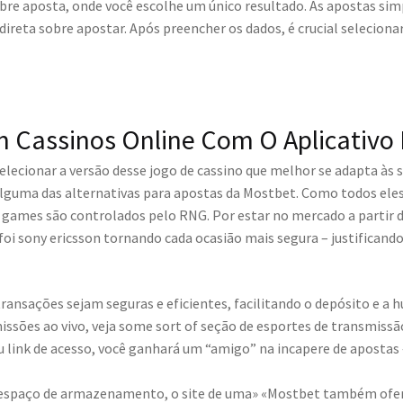
e aposta, onde você escolhe um único resultado. As apostas simpl
reta sobre apostar. Após preencher os dados, é crucial seleciona
 Cassinos Online Com O Aplicativo
elecionar a versão desse jogo de cassino que melhor se adapta às s
alguma das alternativas para apostas da Mostbet. Como todos eles
games são controlados pelo RNG. Por estar no mercado a partir de
oi sony ericsson tornando cada ocasião mais segura – justificando
ansações sejam seguras e eficientes, facilitando o depósito e a hu
issões ao vivo, veja some sort of seção de esportes de transmissã
eu link de acesso, você ganhará um “amigo” na incapere de apostas 
 espaço de armazenamento, o site de uma» «Mostbet também ofer