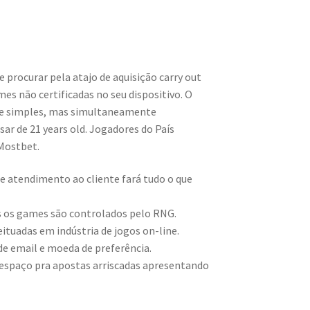
e procurar pela atajo de aquisição carry out
es não certificadas no seu dispositivo. O
ame simples, mas simultaneamente
r de 21 years old. Jogadores do País
Mostbet.
de atendimento ao cliente fará tudo o que
s os games são controlados pelo RNG.
tuadas em indústria de jogos on-line.
e email e moeda de preferência.
o espaço pra apostas arriscadas apresentando