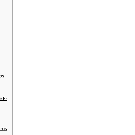
Ios
e E-
iros