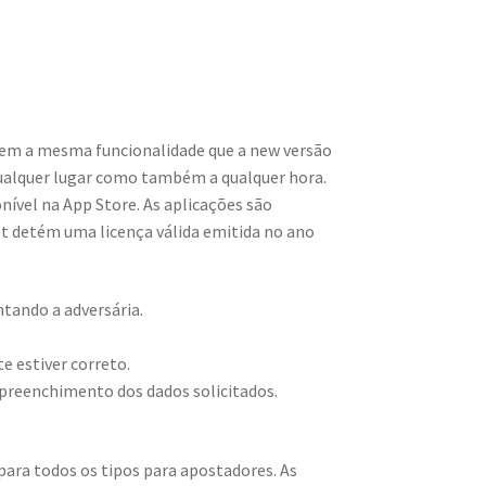
ecem a mesma funcionalidade que a new versão
 qualquer lugar como também a qualquer hora.
nível na App Store. As aplicações são
 detém uma licença válida emitida no ano
tando a adversária.
 estiver correto.
o preenchimento dos dados solicitados.
para todos os tipos para apostadores. As