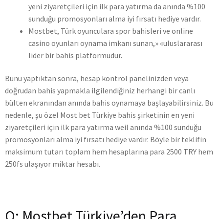
yeni ziyaretçileri için ilk para yatırma da anında %100
sunduğu promosyonları alma iyi fırsatı hediye vardır.
Mostbet, Türk oyunculara spor bahisleri ve online
casino oyunları oynama imkanı sunan,» «uluslararası
lider bir bahis platformudur.
Bunu yaptıktan sonra, hesap kontrol panelinizden veya
doğrudan bahis yapmakla ilgilendiğiniz herhangi bir canlı
bülten ekranından anında bahis oynamaya başlayabilirsiniz. Bu
nedenle, şu özel Most bet Türkiye bahis şirketinin en yeni
ziyaretçileri için ilk para yatırma weil anında %100 sunduğu
promosyonları alma iyi fırsatı hediye vardır. Böyle bir teklifin
maksimum tutarı toplam hem hesaplarına para 2500 TRY hem
250fs ulaşıyor miktar hesabı.
Q: Mostbet Türkiye’den Para