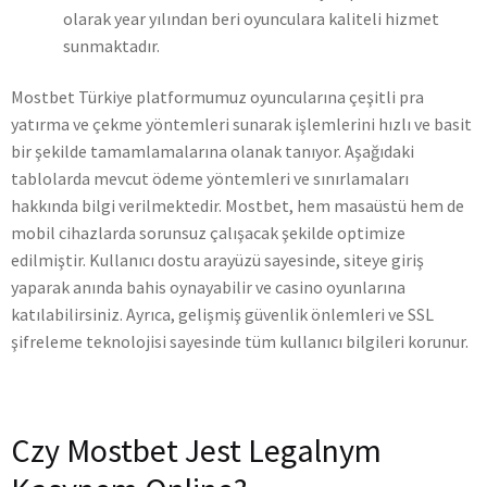
olarak year yılından beri oyunculara kaliteli hizmet
sunmaktadır.
Mostbet Türkiye platformumuz oyuncularına çeşitli pra
yatırma ve çekme yöntemleri sunarak işlemlerini hızlı ve basit
bir şekilde tamamlamalarına olanak tanıyor. Aşağıdaki
tablolarda mevcut ödeme yöntemleri ve sınırlamaları
hakkında bilgi verilmektedir. Mostbet, hem masaüstü hem de
mobil cihazlarda sorunsuz çalışacak şekilde optimize
edilmiştir. Kullanıcı dostu arayüzü sayesinde, siteye giriş
yaparak anında bahis oynayabilir ve casino oyunlarına
katılabilirsiniz. Ayrıca, gelişmiş güvenlik önlemleri ve SSL
şifreleme teknolojisi sayesinde tüm kullanıcı bilgileri korunur.
Czy Mostbet Jest Legalnym