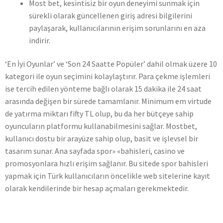
Most bet, kesintisiz bir oyun deneyimi sunmak için
sürekli olarak güncellenen giriş adresi bilgilerini
paylaşarak, kullanıcılarının erişim sorunlarını en aza
indirir.
‘En İyi Oyunlar’ ve ‘Son 24 Saatte Popüler’ dahil olmak üzere 10
kategori ile oyun seçimini kolaylaştırır. Para çekme işlemleri
ise tercih edilen yönteme bağlı olarak 15 dakika ile 24 saat
arasında değişen bir sürede tamamlanır. Minimum em virtude
de yatırma miktarı fifty TL olup, bu da her bütçeye sahip
oyuncuların platformu kullanabilmesini sağlar. Mostbet,
kullanıcı dostu bir arayüze sahip olup, basit ve işlevsel bir
tasarım sunar. Ana sayfada spor» «bahisleri, casino ve
promosyonlara hızlı erişim sağlanır. Bu sitede spor bahisleri
yapmak için Türk kullanıcıların öncelikle web sitelerine kayıt
olarak kendilerinde bir hesap açmaları gerekmektedir.