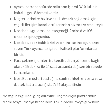
Ayrıca, harcanan sürede miktarın işlemi %10’luk bir
haftalık geri ödemesi vardır.
Müşterilerimize hızlı ve etkili destek sağlamak için
çeşitli iletişim kanalları üzerinden hizmet vermekteyiz.
Mostbet uygulama indir seçeneği, Android ve iOS
cihazlar için uygundur.
Mostbet, spor bahislerini ve online casino oyunlarını
seven Türk oyuncular için en kaliteli platformlardan
biridir.
Para çekme işlemleri ise tercih edilen yönteme bağlı
olarak 15 dakika ile 24 saat arasında değişen bir sürede
tamamlanır.
MostBet müşteri desteğine canlı sohbet, e-posta veya
destek hattı aracılığıyla 7/24 ulaşabilirsin.
Most guess güncel giriş adresine ulaşmak için platformun
resmi sosyal medya hesaplarını takip edebilir veya güvenilir