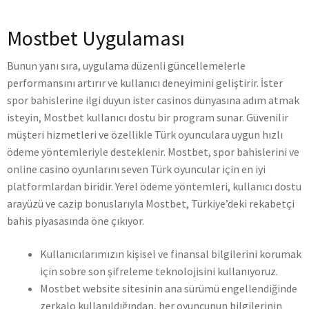
Mostbet Uygulaması
Bunun yanı sıra, uygulama düzenli güncellemelerle
performansını artırır ve kullanıcı deneyimini geliştirir. İster
spor bahislerine ilgi duyun ister casinos dünyasına adım atmak
isteyin, Mostbet kullanıcı dostu bir program sunar. Güvenilir
müşteri hizmetleri ve özellikle Türk oyunculara uygun hızlı
ödeme yöntemleriyle desteklenir. Mostbet, spor bahislerini ve
online casino oyunlarını seven Türk oyuncular için en iyi
platformlardan biridir. Yerel ödeme yöntemleri, kullanıcı dostu
arayüzü ve cazip bonuslarıyla Mostbet, Türkiye’deki rekabetçi
bahis piyasasında öne çıkıyor.
Kullanıcılarımızın kişisel ve finansal bilgilerini korumak
için sobre son şifreleme teknolojisini kullanıyoruz.
Mostbet website sitesinin ana sürümü engellendiğinde
zerkalo kullanıldığından, her oyuncunun bilgilerinin