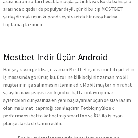
arasında əmsalları hesablamaqda çətinlik var. Bu da bahisçilər
arasında o qədər də populyar deyil, çünki bu tip MOSTBET
yerləşdirmək üçün kuponda eyni vaxtda bir neçə hadisə
toplamaq lazımdır.
Mostbet Indir Üçün Android
Hər şey rəvan getdisə, o zaman Mostbet işarəsi mobil qadcetin
iş masasında görünür, bu, üzərinə kliklədiyiniz zaman mobil
müştərinin işə salınmasını təmin edir. Mobil müştərinin rahat
və aydın naviqasiyası var ki,» «bu, hətta onlayn qumar
əyləncələri dünyasında en yeni başlayanlar üçün də sizə lazım
olan məlumatı tapmağı asanlaşdırır. Tətbiqin yüksək
performansı hətta köhnəlmiş smartfon və İOS ilə işləyən
planşetlərdə də təmin edilir.
Bəs bu variantlar arasında hansı fərqlər var və ən