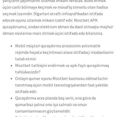
yarışların yayımlarını izləmək imkanı verəcək. Bunu etmək
üçün canlı bölməyə keçmək və müvafiq simvolu olan hadisə
seçmək lazımdır. Digərləri ətraflı infoqrafikadan istifadə
edərək oyunu izləmək imkanı təklif edir. Mostbet APK
quraşdırsanız, ondan elektrum idman da daxil olmaqla məşhur
idman növlərinə mərc etmək üçün istifadə edə bilərsiniz.
Mobil müştəri quraşdırma prosesinin avtomatik
rejimdə həyata keçirilməsi əlavə istifadəçi müdaxiləsini
tələb etmir.
Mostbet tətbiqini endirmək və apk-faylı quraşdırmaq
təhlükəsizdir?
Onlayn qumar oyunu Mostbet kazinosu xidmətlərini
tanıtmaq üçün mobil texnologiyalardan fəal şəkildə
istifadə edir.
Quraşdırma arxa planda baş verir, ona görə də
qumarbaz yalnız onu işə salmalı və onun
tamamlanmasını gözləməlidir.