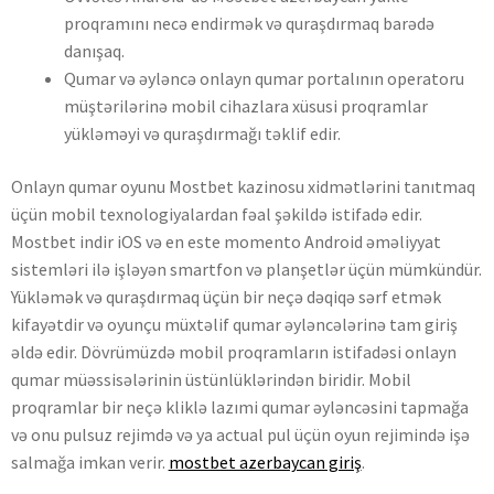
proqramını necə endirmək və quraşdırmaq barədə
danışaq.
Qumar və əyləncə onlayn qumar portalının operatoru
müştərilərinə mobil cihazlara xüsusi proqramlar
yükləməyi və quraşdırmağı təklif edir.
Onlayn qumar oyunu Mostbet kazinosu xidmətlərini tanıtmaq
üçün mobil texnologiyalardan fəal şəkildə istifadə edir.
Mostbet indir iOS və en este momento Android əməliyyat
sistemləri ilə işləyən smartfon və planşetlər üçün mümkündür.
Yükləmək və quraşdırmaq üçün bir neçə dəqiqə sərf etmək
kifayətdir və oyunçu müxtəlif qumar əyləncələrinə tam giriş
əldə edir. Dövrümüzdə mobil proqramların istifadəsi onlayn
qumar müəssisələrinin üstünlüklərindən biridir. Mobil
proqramlar bir neçə kliklə lazımi qumar əyləncəsini tapmağa
və onu pulsuz rejimdə və ya actual pul üçün oyun rejimində işə
salmağa imkan verir.
mostbet azerbaycan giriş
.