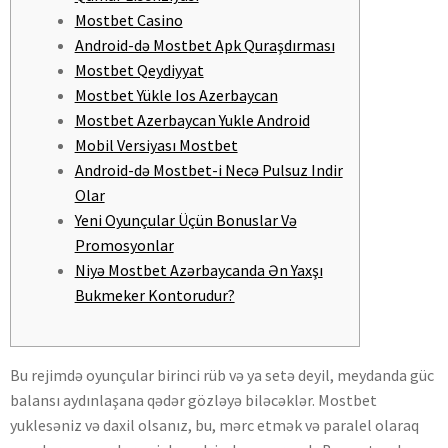
Mostbet Casino
Android-də Mostbet Apk Quraşdırması
Mostbet Qeydiyyat
Mostbet Yükle Ios Azerbaycan
Mostbet Azerbaycan Yukle Android
Mobil Versiyası Mostbet
Android-də Mostbet-i Necə Pulsuz Indir
Olar
Yeni Oyunçular Üçün Bonuslar Və
Promosyonlar
Niyə Mostbet Azərbaycanda Ən Yaxşı
Bukmeker Kontorudur?
Bu rejimdə oyunçular birinci rüb və ya setə deyil, meydanda güc
balansı aydınlaşana qədər gözləyə biləcəklər. Mostbet
yuklesəniz və daxil olsanız, bu, mərc etmək və paralel olaraq