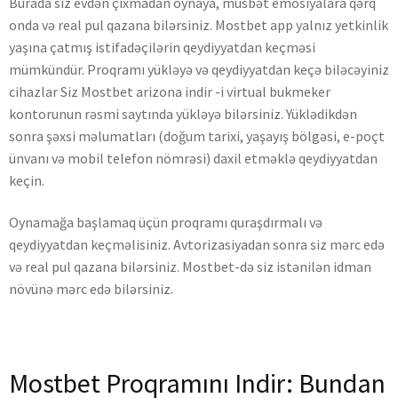
Burada siz evdən çıxmadan oynaya, müsbət emosiyalara qərq
onda və real pul qazana bilərsiniz. Mostbet app yalnız yetkinlik
yaşına çatmış istifadəçilərin qeydiyyatdan keçməsi
mümkündür. Proqramı yükləyə və qeydiyyatdan keçə biləcəyiniz
cihazlar Siz Mostbet arizona indir -i virtual bukmeker
kontorunun rəsmi saytında yükləyə bilərsiniz. Yüklədikdən
sonra şəxsi məlumatları (doğum tarixi, yaşayış bölgəsi, e-poçt
ünvanı və mobil telefon nömrəsi) daxil etməklə qeydiyyatdan
keçin.
Oynamağa başlamaq üçün proqramı quraşdırmalı və
qeydiyyatdan keçməlisiniz. Avtorizasiyadan sonra siz mərc edə
və real pul qazana bilərsiniz. Mostbet-də siz istənilən idman
növünə mərc edə bilərsiniz.
Mostbet Proqramını Indir: Bundan