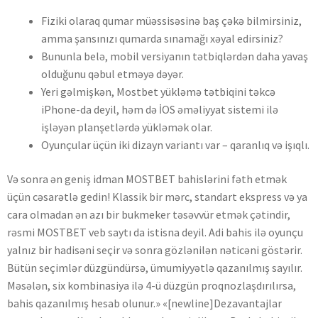
Fiziki olaraq qumar müəssisəsinə baş çəkə bilmirsiniz,
amma şansınızı qumarda sınamağı xəyal edirsiniz?
Bununla belə, mobil versiyanın tətbiqlərdən daha yavaş
olduğunu qəbul etməyə dəyər.
Yeri gəlmişkən, Mostbet yükləmə tətbiqini təkcə
iPhone-da deyil, həm də İOS əməliyyat sistemi ilə
işləyən planşetlərdə yükləmək olar.
Oyunçular üçün iki dizayn variantı var – qaranlıq və işıqlı.
Və sonra ən geniş idman MOSTBET bahislərini fəth etmək
üçün cəsarətlə gedin! Klassik bir mərc, standart ekspress və ya
cara olmadan ən azı bir bukmeker təsəvvür etmək çətindir,
rəsmi MOSTBET veb saytı da istisna deyil. Adi bahis ilə oyunçu
yalnız bir hadisəni seçir və sonra gözlənilən nəticəni göstərir.
Bütün seçimlər düzgündürsə, ümumiyyətlə qazanılmış sayılır.
Məsələn, six kombinasiya ilə 4-ü düzgün proqnozlaşdırılırsa,
bahis qazanılmış hesab olunur.» «[newline]Dezavantajlar