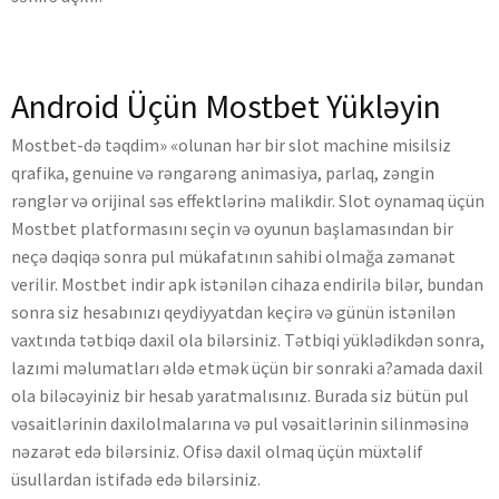
Android Üçün Mostbet Yükləyin
Mostbet-də təqdim» «olunan hər bir slot machine misilsiz
qrafika, genuine və rəngarəng animasiya, parlaq, zəngin
rənglər və orijinal səs effektlərinə malikdir. Slot oynamaq üçün
Mostbet platformasını seçin və oyunun başlamasından bir
neçə dəqiqə sonra pul mükafatının sahibi olmağa zəmanət
verilir. Mostbet indir apk istənilən cihaza endirilə bilər, bundan
sonra siz hesabınızı qeydiyyatdan keçirə və günün istənilən
vaxtında tətbiqə daxil ola bilərsiniz. Tətbiqi yüklədikdən sonra,
lazımi məlumatları əldə etmək üçün bir sonraki a?amada daxil
ola biləcəyiniz bir hesab yaratmalısınız. Burada siz bütün pul
vəsaitlərinin daxilolmalarına və pul vəsaitlərinin silinməsinə
nəzarət edə bilərsiniz. Ofisə daxil olmaq üçün müxtəlif
üsullardan istifadə edə bilərsiniz.