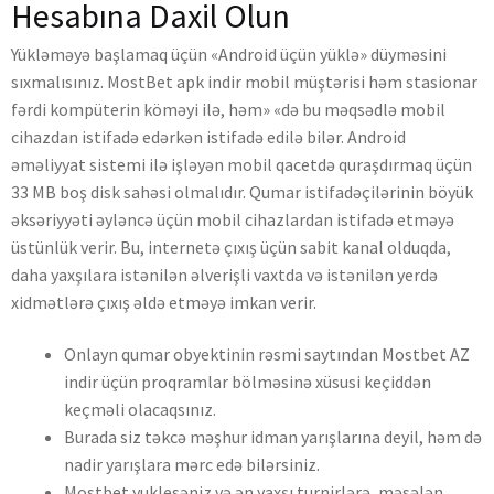
Hesabına Daxil Olun
Yükləməyə başlamaq üçün «Android üçün yüklə» düyməsini
sıxmalısınız. MostBet apk indir mobil müştərisi həm stasionar
fərdi kompüterin köməyi ilə, həm» «də bu məqsədlə mobil
cihazdan istifadə edərkən istifadə edilə bilər. Android
əməliyyat sistemi ilə işləyən mobil qacetdə quraşdırmaq üçün
33 MB boş disk sahəsi olmalıdır. Qumar istifadəçilərinin böyük
əksəriyyəti əyləncə üçün mobil cihazlardan istifadə etməyə
üstünlük verir. Bu, internetə çıxış üçün sabit kanal olduqda,
daha yaxşılara istənilən əlverişli vaxtda və istənilən yerdə
xidmətlərə çıxış əldə etməyə imkan verir.
Onlayn qumar obyektinin rəsmi saytından Mostbet AZ
indir üçün proqramlar bölməsinə xüsusi keçiddən
keçməli olacaqsınız.
Burada siz təkcə məşhur idman yarışlarına deyil, həm də
nadir yarışlara mərc edə bilərsiniz.
Mostbet yuklesəniz və ən yaxşı turnirlərə, məsələn,