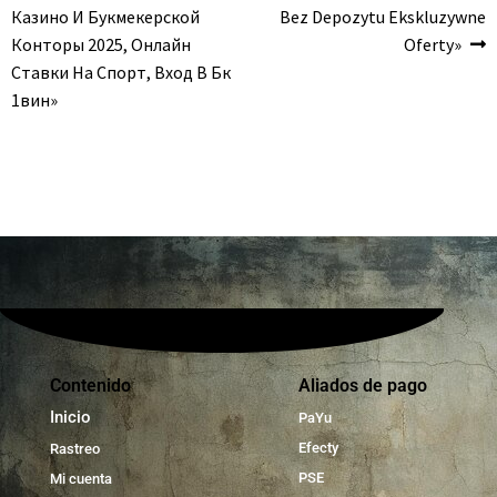
Казино И Букмекерской
Bez Depozytu Ekskluzywne
Конторы 2025, Онлайн
Oferty»
Ставки На Спорт, Вход В Бк
1вин»
Contenido
Aliados de pago
Inicio
PaYu
Efecty
Rastreo
PSE
Mi cuenta