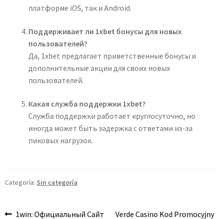
платформе iOS, так и Android.
Поддерживает ли 1xbet бонусы для новых
пользователей?
Да, 1xbet предлагает приветственные бонусы и
дополнительные акции для своих новых
пользователей.
Какая служба поддержки 1xbet?
Служба поддержки работает круглосуточно, но
иногда может быть задержка с ответами из-за
пиковых нагрузок.
Categoría:
Sin categoría
1win: Официальный Сайт
Verde Casino Kod Promocyjny