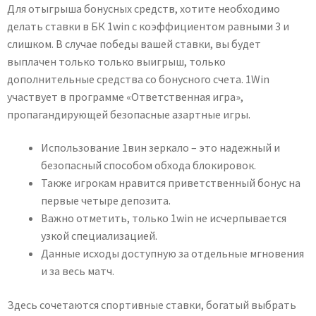
Для отыгрыша бонусных средств, хотите необходимо
делать ставки в БК 1win с коэффициентом равными 3 и
слишком. В случае победы вашей ставки, вы будет
выплачен только только выигрыш, только
дополнительные средства со бонусного счета. 1Win
участвует в программе «Ответственная игра»,
пропагандирующей безопасные азартные игры.
Использование 1вин зеркало – это надежный и
безопасный способом обхода блокировок.
Также игрокам нравится приветственный бонус на
первые четыре депозита.
Важно отметить, только 1win не исчерпывается
узкой специализацией.
Данные исходы доступную за отдельные мгновения
и за весь матч.
Здесь сочетаются спортивные ставки, богатый выбрать