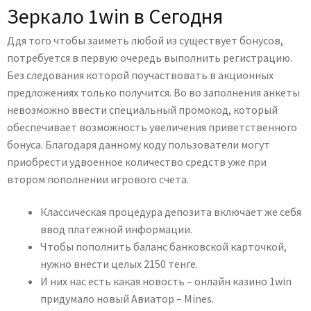
Зеркало 1win в Сегодня
Ддя того чтобы заиметь любой из существует бонусов,
потребуется в первую очередь выполнить регистрацию.
Без следования которой поучаствовать в акционных
предложениях только получится. Во во заполнения анкеты
невозможно ввести специальный промокод, который
обеспечивает возможность увеличения приветственного
бонуса. Благодаря данному коду пользователи могут
приобрести удвоенное количество средств уже при
втором пополнении игрового счета.
Классическая процедура депозита включает же себя
ввод платежной информации.
Чтобы пополнить баланс банковской карточкой,
нужно внести целых 2150 тенге.
И них нас есть какая новость – онлайн казино 1win
придумало новый Авиатор – Mines.