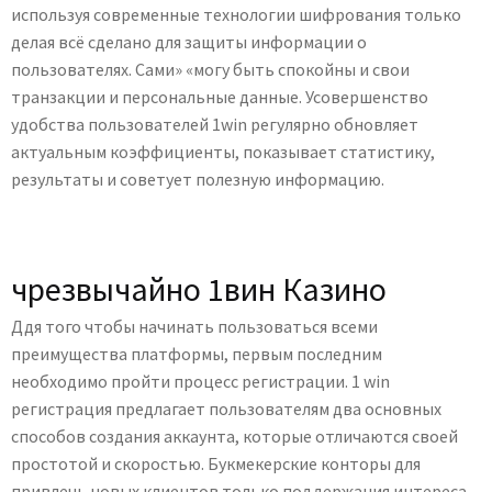
используя современные технологии шифрования только
делая всё сделано для защиты информации о
пользователях. Сами» «могу быть спокойны и свои
транзакции и персональные данные. Усовершенство
удобства пользователей 1win регулярно обновляет
актуальным коэффициенты, показывает статистику,
результаты и советует полезную информацию.
чрезвычайно 1вин Казино
Ддя того чтобы начинать пользоваться всеми
преимущества платформы, первым последним
необходимо пройти процесс регистрации. 1 win
регистрация предлагает пользователям два основных
способов создания аккаунта, которые отличаются своей
простотой и скоростью. Букмекерские конторы для
привлечь новых клиентов только поддержания интереса