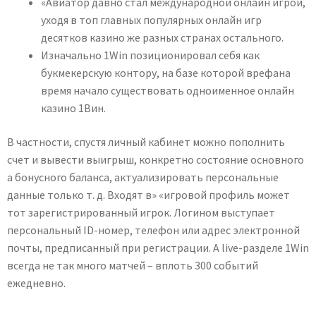
«Авиатор давно стал международной онлайн игрой,
уходя в топ главных популярных онлайн игр
десятков казино же разных странах остального.
Изначально 1Win позиционировал себя как
букмекерскую контору, на базе которой врефана
время начало существовать одноименное онлайн
казино 1Вин.
В частности, спустя личный кабинет можно пополнить
счет и вывести выигрыш, конкретно состояние основного
а бонусного баланса, актуализировать персональные
данные только т. д. Входят в» «игровой профиль может
тот зарегистрированный игрок. Логином выступает
персональный ID-номер, телефон или адрес электронной
почты, предписанный при регистрации. А live-разделе 1Win
всегда не так много матчей – вплоть 300 событий
ежедневно.