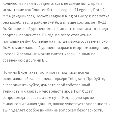
количестве не чем среднего. Есть не самые популярные
игры, такие как Counter-Strike, League of Legends, Dota 2,
MMA (видеоигра), Rocket League и King of Glory. В прематче
она колеблется а районе 6–9 %, а в лайве составляет 9–11
%. Конкретный уровень коэффициентов зависит от вида
спорта и первенства. Выгоднее всего ставить на
популярные футбольные матчи, где маржа составляет 5–6
%. Это минимальный уровень маржи в игорном заведении,
который реальный можно считать завышенным по
сравнению с другими БК.
Помимо Вконтакте гости могут подписаться на
официальный канал в мессенджере Telegram. Пробуйте,
экспериментируйте, думаете свой собственный
тернистый к азарту и удовольствию, а 1win будет
сопровождать вас на этом путь. Когда дело кроме
финансов и личная данных, важно чувствуете уверенность.
1win уделяет особое внимание вопросам безопасности,