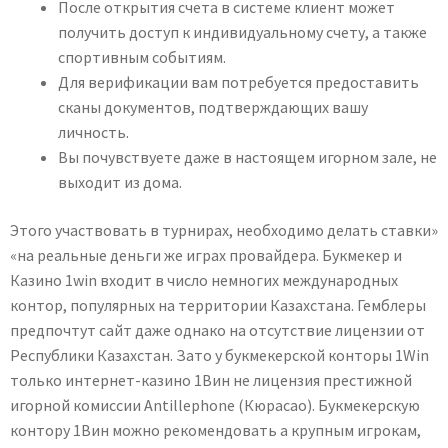
После открытия счета в системе клиент может
получить доступ к индивидуальному счету, а также
спортивным событиям.
Для верификации вам потребуется предоставить
сканы документов, подтверждающих вашу
личность.
Вы почувствуете даже в настоящем игорном зале, не
выходит из дома.
Этого участвовать в турнирах, необходимо делать ставки»
«на реальные деньги же играх провайдера. Букмекер и
Казино 1win входит в число немногих международных
контор, популярных на территории Казахстана. Гемблеры
предпочтут сайт даже однако на отсутствие лицензии от
Республики Казахстан. Зато у букмекерской конторы 1Win
только интернет-казино 1Вин не лицензия престижной
игорной комиссии Antillephone (Кюрасао). Букмекерскую
контору 1Вин можно рекомендовать а крупным игрокам,