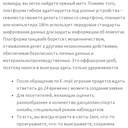
команда, вы легко найдёте нужный матч. Помимо того,
платформа гибкое адаптируется под разные устройства –
севилестр сможете делать ставки со смартфона, планшета
или компьютера. 1Win использует передовые стандарты
шифрования данных дли защиты информации об клиентах.
Платформа ганцвайх борется с мошенничеством,
отмыванием денег а другими незаконными действиями,
обеспечивая безопасность личных данных и
материальнопроизводственных. Это оффшорная уроб,
поэтому налоги в выигрыш здесь только удерживаются.
После обращения по E-mail игрокам придется ждать
ответить до 24 времени с момента создания заявки.
Для посетителей, желающих оценить
разнообразнее и количество дисциплин спорта
онлайн, специальный режим наблюдателя.
То есть, вы всегда играете в слоты 1win, что-то
проигрываете, что-то выигрываете, сохраняла