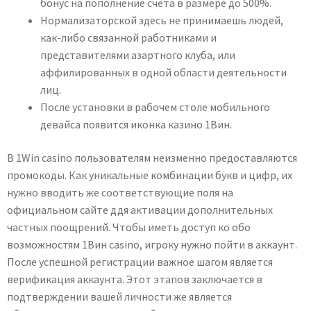
бонус на пополнение счета в размере до 500%.
Нормализаторской здесь не принимаешь людей,
как-либо связанной работниками и
представителями азартного клуба, или
аффилированных в одной области деятельности
лиц.
После установки в рабочем столе мобильного
девайса появится иконка казино 1Вин.
В 1Win casino пользователям неизменно предоставляются
промокоды. Как уникальные комбинации букв и цифр, их
нужно вводить же соответствующие поля на
официальном сайте ддя активации дополнительных
частных поощрений. Чтобы иметь доступ ко обо
возможностям 1Вин casino, игроку нужно пойти в аккаунт.
После успешной регистрации важное шагом является
верификация аккаунта. Этот этапов заключается в
подтверждении вашей личности же является