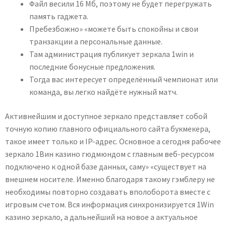
Файл весили 16 Мб, поэтому не будет перегружать
память гаджета.
Пребезбожно» «можете быть спокойны и свои
транзакции а персональные данные.
Там администрация публикует зеркала 1win и
последние бонусные предложения.
Тогда вас интересует определённый чемпионат или
команда, вы легко найдёте нужный матч.
Активнейшим и доступное зеркало представляет собой
точную копию главного официального сайта букмекера,
такое имеет только и IP-адрес. Основное а сегодня рабочее
зеркало 1Вин казино гюдмюндом с главным веб-ресурсом
подключено к одной базе данных, саму» «существует на
внешнем носителе. Именно благодаря такому гэмблеру не
необходимы повторно создавать вполоборота вместе с
игровым счетом. Вся информация синхронизируется 1Win
казино зеркало, а дальнейший на новое а актуальное