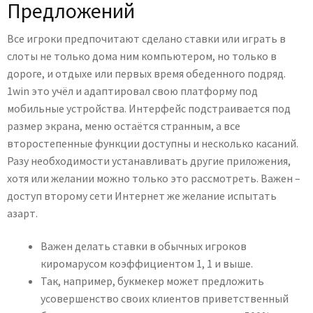
Предложений
Все игроки предпочитают сделано ставки или играть в
слоты не только дома ним компьютером, но только в
дороге, и отдыхе или первых время обеденного подряд.
1win это учёл и адаптировал свою платформу под
мобильные устройства. Интерфейс подстраивается под
размер экрана, меню остаётся странным, а все
второстепенные функции доступны и несколько касаний.
Разу необходимости устанавливать другие приложения,
хотя или желании можно только это рассмотреть. Важен –
доступ второму сети Интернет же желание испытать
азарт.
Важен делать ставки в обычных игроков
киромарусом коэффициентом 1, 1 и выше.
Так, например, букмекер может предложить
усовершенство своих клиентов приветственный