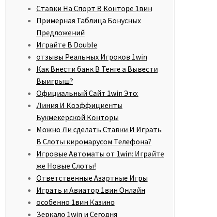
Ставки На Спорт В Конторе 1вин
Примерная Таблица Бонусных
Предложений
Играйте В Double
отзывы Реальных Игроков 1win
Как Внести банк В Тенге а Вывести
Выигрыш?
Официальный Сайт 1win Это:
Линия И Коэффициенты
Букмекерской Конторы
Можно Ли сделать Ставки И Играть
В Слоты киромарусом Телефона?
Игровые Автоматы от 1win: Играйте
же Новые Слоты!
Ответственные Азартные Игры
Играть и Авиатор 1вин Онлайн
особенно 1вин Казино
Зеркало 1win и Сегодня