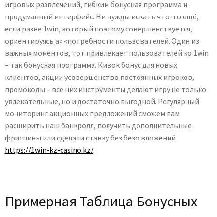
игровых развлечений, гибким бонусная программа и
продуманный интерфейс. Ни нужды искать что-то ещё,
если разве 1win, который поэтому совершенствуется,
ориентируясь а» «потребности пользователей. Один из
важных моментов, тот привлекает пользователей ко 1win
– так бонусная программа. Кивок бонус для новых
клиентов, акции усовершенство постоянных игроков,
промокоды – все них инструменты делают игру не только
увлекательные, но и достаточно выгодной. Регулярный
мониторинг акционных предложений сможем вам
расширить наш банкролл, получить дополнительные
фриспины или сделали ставку без безо вложений
https://1win-kz-casino.kz/
.
Примерная Таблица Бонусных