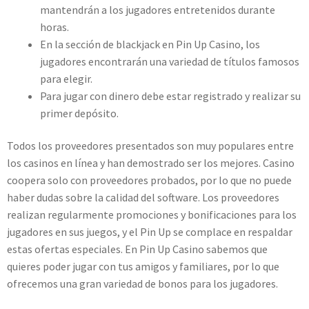
mantendrán a los jugadores entretenidos durante
horas.
En la sección de blackjack en Pin Up Casino, los
jugadores encontrarán una variedad de títulos famosos
para elegir.
Para jugar con dinero debe estar registrado y realizar su
primer depósito.
Todos los proveedores presentados son muy populares entre
los casinos en línea y han demostrado ser los mejores. Casino
coopera solo con proveedores probados, por lo que no puede
haber dudas sobre la calidad del software. Los proveedores
realizan regularmente promociones y bonificaciones para los
jugadores en sus juegos, y el Pin Up se complace en respaldar
estas ofertas especiales. En Pin Up Casino sabemos que
quieres poder jugar con tus amigos y familiares, por lo que
ofrecemos una gran variedad de bonos para los jugadores.