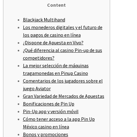
Content
Blackjack Multihand
Los monederos digitales y el futuro de
los pagos de casino en línea
¿Dispone de Apuesta en Vivo?
¿Qué diferencia al casino Pin-up de sus
competidores?
La mejor selección de máquinas
tragamonedas en Pinup Casino
Comentarios de los jugadores sobre el
juego Aviator
Gran Variedad de Mercados de Apuestas
Bonificaciones de Pin Up
Pin-Up app y versión móvil
Cómo tener acceso a la app Pin Up
México casino en línea
Bonos y promociones