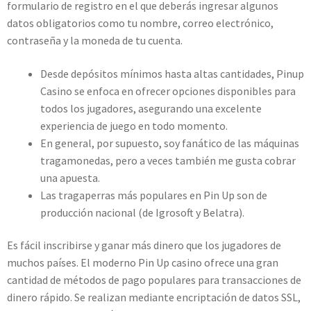
formulario de registro en el que deberás ingresar algunos
datos obligatorios como tu nombre, correo electrónico,
contraseña y la moneda de tu cuenta.
Desde depósitos mínimos hasta altas cantidades, Pinup
Casino se enfoca en ofrecer opciones disponibles para
todos los jugadores, asegurando una excelente
experiencia de juego en todo momento.
En general, por supuesto, soy fanático de las máquinas
tragamonedas, pero a veces también me gusta cobrar
una apuesta.
Las tragaperras más populares en Pin Up son de
producción nacional (de Igrosoft y Belatra).
Es fácil inscribirse y ganar más dinero que los jugadores de
muchos países. El moderno Pin Up casino ofrece una gran
cantidad de métodos de pago populares para transacciones de
dinero rápido. Se realizan mediante encriptación de datos SSL,