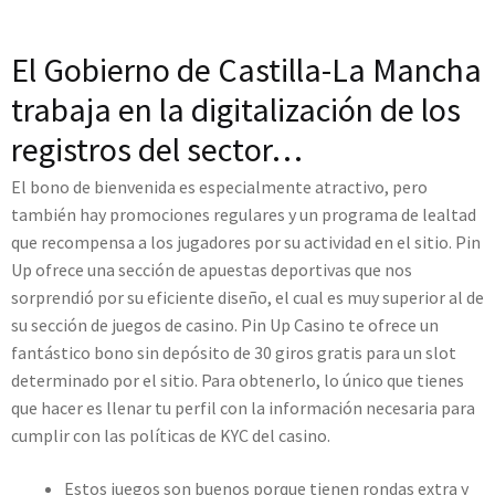
El Gobierno de Castilla-La Mancha
trabaja en la digitalización de los
registros del sector…
El bono de bienvenida es especialmente atractivo, pero
también hay promociones regulares y un programa de lealtad
que recompensa a los jugadores por su actividad en el sitio. Pin
Up ofrece una sección de apuestas deportivas que nos
sorprendió por su eficiente diseño, el cual es muy superior al de
su sección de juegos de casino. Pin Up Casino te ofrece un
fantástico bono sin depósito de 30 giros gratis para un slot
determinado por el sitio. Para obtenerlo, lo único que tienes
que hacer es llenar tu perfil con la información necesaria para
cumplir con las políticas de KYC del casino.
Estos juegos son buenos porque tienen rondas extra y