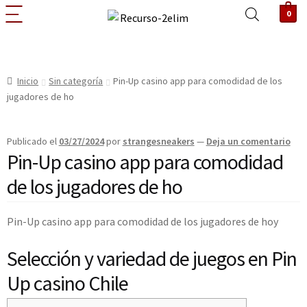
0
Inicio
Sin categoría
Pin-Up casino app para comodidad de los
jugadores de ho
Publicado el
03/27/2024
por
strangesneakers
—
Deja un comentario
Pin-Up casino app para comodidad
de los jugadores de ho
Pin-Up casino app para comodidad de los jugadores de hoy
Selección y variedad de juegos en Pin
Up casino Chile