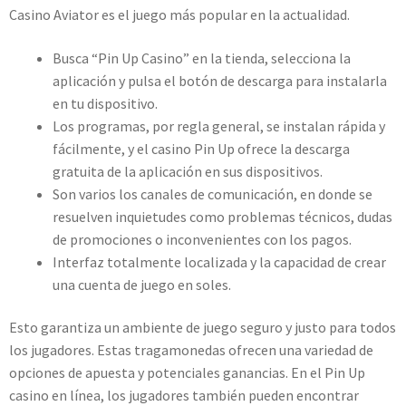
Casino Aviator es el juego más popular en la actualidad.
Busca “Pin Up Casino” en la tienda, selecciona la
aplicación y pulsa el botón de descarga para instalarla
en tu dispositivo.
Los programas, por regla general, se instalan rápida y
fácilmente, y el casino Pin Up ofrece la descarga
gratuita de la aplicación en sus dispositivos.
Son varios los canales de comunicación, en donde se
resuelven inquietudes como problemas técnicos, dudas
de promociones o inconvenientes con los pagos.
Interfaz totalmente localizada y la capacidad de crear
una cuenta de juego en soles.
Esto garantiza un ambiente de juego seguro y justo para todos
los jugadores. Estas tragamonedas ofrecen una variedad de
opciones de apuesta y potenciales ganancias. En el Pin Up
casino en línea, los jugadores también pueden encontrar