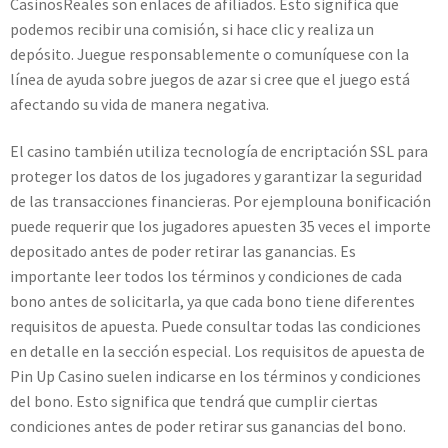
CasinosReales son enlaces de afiliados. Esto significa que
podemos recibir una comisión, si hace clic y realiza un
depósito. Juegue responsablemente o comuníquese con la
línea de ayuda sobre juegos de azar si cree que el juego está
afectando su vida de manera negativa.
El casino también utiliza tecnología de encriptación SSL para
proteger los datos de los jugadores y garantizar la seguridad
de las transacciones financieras. Por ejemplouna bonificación
puede requerir que los jugadores apuesten 35 veces el importe
depositado antes de poder retirar las ganancias. Es
importante leer todos los términos y condiciones de cada
bonо antes de solicitarla, ya que cada bono tiene diferentes
requisitos de apuesta. Puede consultar todas las condiciones
en detalle en la sección especial. Los requisitos de apuesta de
Pin Up Casino suelen indicarse en los términos y condiciones
del bono. Esto significa que tendrá que cumplir ciertas
condiciones antes de poder retirar sus ganancias del bono.