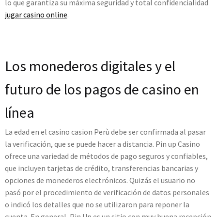
lo que garantiza su máxima seguridad y total confidencialidad
jugar casino online
.
Los monederos digitales y el
futuro de los pagos de casino en
línea
La edad en el casino casion Perù debe ser confirmada al pasar
la verificación, que se puede hacer a distancia. Pin up Casino
ofrece una variedad de métodos de pago seguros y confiables,
que incluyen tarjetas de crédito, transferencias bancarias y
opciones de monederos electrónicos. Quizás el usuario no
pasó por el procedimiento de verificación de datos personales
o indicó los detalles que no se utilizaron para reponer la
cuenta. En general, Pin Up es un sitio con muy buena recepción