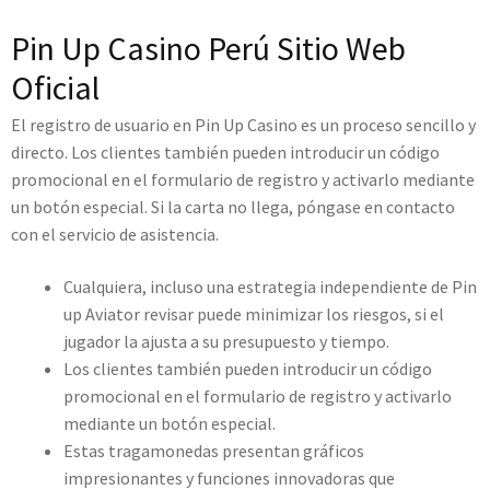
Pin Up Casino Perú Sitio Web
Oficial
El registro de usuario en Pin Up Casino es un proceso sencillo y
directo. Los clientes también pueden introducir un código
promocional en el formulario de registro y activarlo mediante
un botón especial. Si la carta no llega, póngase en contacto
con el servicio de asistencia.
Cualquiera, incluso una estrategia independiente de Pin
up Aviator revisar puede minimizar los riesgos, si el
jugador la ajusta a su presupuesto y tiempo.
Los clientes también pueden introducir un código
promocional en el formulario de registro y activarlo
mediante un botón especial.
Estas tragamonedas presentan gráficos
impresionantes y funciones innovadoras que