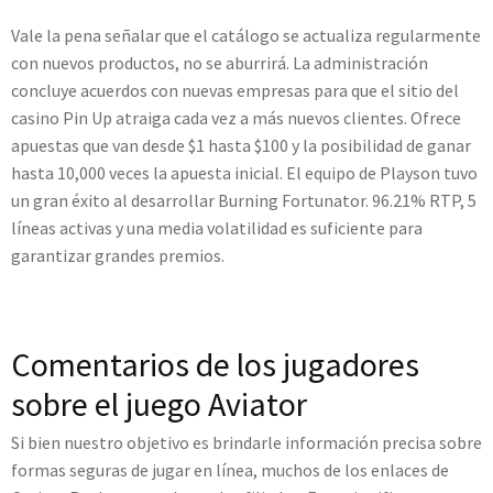
Vale la pena señalar que el catálogo se actualiza regularmente
con nuevos productos, no se aburrirá. La administración
concluye acuerdos con nuevas empresas para que el sitio del
casino Pin Up atraiga cada vez a más nuevos clientes. Ofrece
apuestas que van desde $1 hasta $100 y la posibilidad de ganar
hasta 10,000 veces la apuesta inicial. El equipo de Playson tuvo
un gran éxito al desarrollar Burning Fortunator. 96.21% RTP, 5
líneas activas y una media volatilidad es suficiente para
garantizar grandes premios.
Comentarios de los jugadores
sobre el juego Aviator
Si bien nuestro objetivo es brindarle información precisa sobre
formas seguras de jugar en línea, muchos de los enlaces de