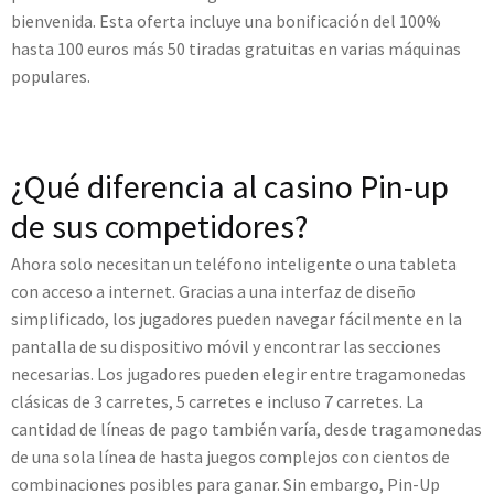
bienvenida. Esta oferta incluye una bonificación del 100%
hasta 100 euros más 50 tiradas gratuitas en varias máquinas
populares.
¿Qué diferencia al casino Pin-up
de sus competidores?
Ahora solo necesitan un teléfono inteligente o una tableta
con acceso a internet. Gracias a una interfaz de diseño
simplificado, los jugadores pueden navegar fácilmente en la
pantalla de su dispositivo móvil y encontrar las secciones
necesarias. Los jugadores pueden elegir entre tragamonedas
clásicas de 3 carretes, 5 carretes e incluso 7 carretes. La
cantidad de líneas de pago también varía, desde tragamonedas
de una sola línea de hasta juegos complejos con cientos de
combinaciones posibles para ganar. Sin embargo, Pin-Up