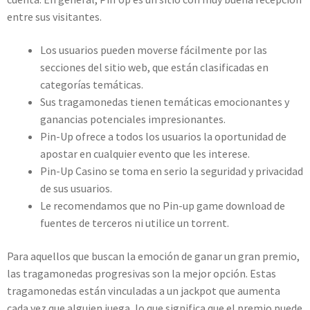
entre sus visitantes.
Los usuarios pueden moverse fácilmente por las
secciones del sitio web, que están clasificadas en
categorías temáticas.
Sus tragamonedas tienen temáticas emocionantes y
ganancias potenciales impresionantes.
Pin-Up ofrece a todos los usuarios la oportunidad de
apostar en cualquier evento que les interese.
Pin-Up Casino se toma en serio la seguridad y privacidad
de sus usuarios.
Le recomendamos que no Pin-up game download de
fuentes de terceros ni utilice un torrent.
Para aquellos que buscan la emoción de ganar un gran premio,
las tragamonedas progresivas son la mejor opción. Estas
tragamonedas están vinculadas a un jackpot que aumenta
cada vez que alguien juega, lo que significa que el premio puede