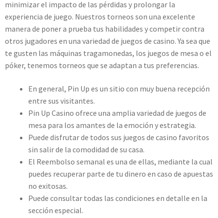
minimizar el impacto de las pérdidas y prolongar la
experiencia de juego. Nuestros torneos son una excelente
manera de poner a prueba tus habilidades y competir contra
otros jugadores en una variedad de juegos de casino. Ya sea que
te gusten las máquinas tragamonedas, los juegos de mesa o el
póker, tenemos torneos que se adaptan a tus preferencias.
En general, Pin Up es un sitio con muy buena recepción
entre sus visitantes.
Pin Up Casino ofrece una amplia variedad de juegos de
mesa para los amantes de la emoción y estrategia.
Puede disfrutar de todos sus juegos de casino favoritos
sin salir de la comodidad de su casa.
El Reembolso semanal es una de ellas, mediante la cual
puedes recuperar parte de tu dinero en caso de apuestas
no exitosas.
Puede consultar todas las condiciones en detalle en la
sección especial.