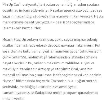
Pin Up Casino ziyarətçiləri pulun oynanıldığı məşhur şoulara
qoşulmaq imkanı əldə edirlər. Peşəkar aparıcı sizə özünüzü səs
yazısının aparıldığı studiyada hiss etməyə imkan verəcək. Hətta
mərc etməyə də ehtiyac yoxdur – bəzi istifadəçilər sadəcə
izləməkdən həzz alırlar.
Müasir Flag Up onlayn kazinosu, çoxlu sayda məşhur ödəniş
üsullarından istifadə edərək depozit qoymaq imkanı verir. Pul
vəsaitləri ilə bütün əməliyyatlar mümkün qədər təhlükəsizdir,
çünki onlar SSL məlumat şifrələməsindən istifadə etməklə
həyata keçirilir. Bu, onların maksimum təhlükəsizliyini və
məxfiliyini təmin edir. Artıq qeyd etdiyimiz kimi, vəsaitin
mədaxil edilməsi və çıxarılması istifadəçinin şəxsi kabinetinin
“Kassa” bölməsində baş verir. Çox sadədir» «– uyğun metodu
seçirsiniz, məbləği göstərirsiniz və əməliyyatı
tamamlayırsınız. İstifadəçilərə mobil proqram quraşdırmaq
imkanı verilir.