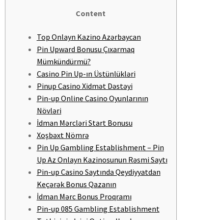
Content
Top Onlayn Kazino Azərbaycan
Pin Upward Bonusu Çıxarmaq
Mümkündürmü?
Casino Pin Up-ın Üstünlükləri
Pinup Casino Xidmət Dəstəyi
Pin-up Online Casino Oyunlarının
Növləri
İdman Mərcləri Start Bonusu
Xoşbəxt Nömrə
Pin Up Gambling Establishment – Pin
Up Az Onlayn Kazinosunun Rəsmi Saytı
Pin-up Casino Saytında Qeydiyyatdan
Keçərək Bonus Qazanın
İdman Mərc Bonus Proqramı
Pin-up 085 Gambling Establishment