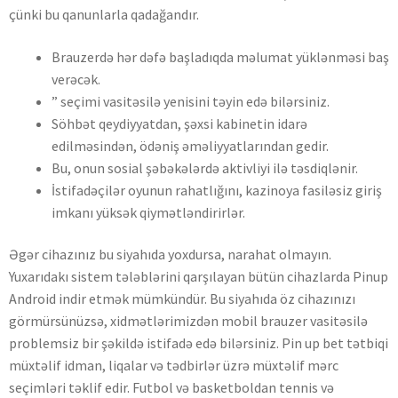
çünki bu qanunlarla qadağandır.
Brauzerdə hər dəfə başladıqda məlumat yüklənməsi baş
verəcək.
” seçimi vasitəsilə yenisini təyin edə bilərsiniz.
Söhbət qeydiyyatdan, şəxsi kabinetin idarə
edilməsindən, ödəniş əməliyyatlarından gedir.
Bu, onun sosial şəbəkələrdə aktivliyi ilə təsdiqlənir.
İstifadəçilər oyunun rahatlığını, kazinoya fasiləsiz giriş
imkanı yüksək qiymətləndirirlər.
Əgər cihazınız bu siyahıda yoxdursa, narahat olmayın.
Yuxarıdakı sistem tələblərini qarşılayan bütün cihazlarda Pinup
Android indir etmək mümkündür. Bu siyahıda öz cihazınızı
görmürsünüzsə, xidmətlərimizdən mobil brauzer vasitəsilə
problemsiz bir şəkildə istifadə edə bilərsiniz. Pin up bet tətbiqi
müxtəlif idman, liqalar və tədbirlər üzrə müxtəlif mərc
seçimləri təklif edir. Futbol və basketboldan tennis və