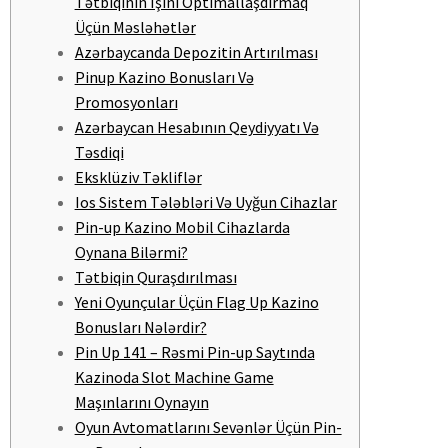
Tətbiqinin Işini Optimallaşdırmaq
Üçün Məsləhətlər
Azərbaycanda Depozitin Artırılması
Pinup Kazino Bonusları Və
Promosyonları
Azərbaycan Hesabının Qeydiyyatı Və
Təsdiqi
Eksklüziv Təkliflər
Ios Sistem Tələbləri Və Uyğun Cihazlar
Pin-up Kazino Mobil Cihazlarda
Oynana Bilərmi?
Tətbiqin Quraşdırılması
Yeni Oyunçular Üçün Flag Up Kazino
Bonusları Nələrdir?
Pin Up 141 – Rəsmi Pin-up Saytında
Kazinoda Slot Machine Game
Maşınlarını Oynayın
Oyun Avtomatlarını Sevənlər Üçün Pin-