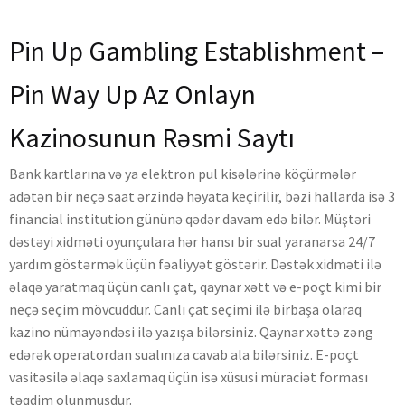
Pin Up Gambling Establishment –
Pin Way Up Az Onlayn
Kazinosunun Rəsmi Saytı
Bank kartlarına və ya elektron pul kisələrinə köçürmələr
adətən bir neçə saat ərzində həyata keçirilir, bəzi hallarda isə 3
financial institution gününə qədər davam edə bilər. Müştəri
dəstəyi xidməti oyunçulara hər hansı bir sual yaranarsa 24/7
yardım göstərmək üçün fəaliyyət göstərir. Dəstək xidməti ilə
əlaqə yaratmaq üçün canlı çat, qaynar xətt və e-poçt kimi bir
neçə seçim mövcuddur. Canlı çat seçimi ilə birbaşa olaraq
kazino nümayəndəsi ilə yazışa bilərsiniz. Qaynar xəttə zəng
edərək operatordan sualınıza cavab ala bilərsiniz. E-poçt
vasitəsilə əlaqə saxlamaq üçün isə xüsusi müraciət forması
təqdim olunmuşdur.