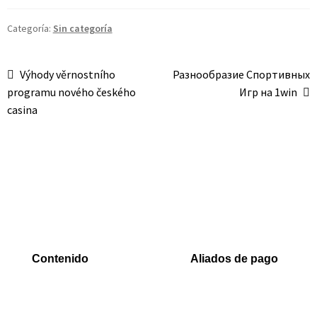
Categoría:
Sin categoría
Výhody věrnostního
Разнообразие Спортивных
programu nového českého
Игр на 1win
casina
Contenido
Aliados de pago
Inicio
PaYu
Rastreo
Efecty