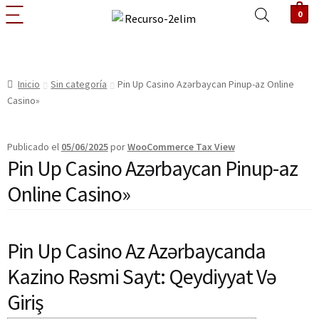
0
Inicio
Sin categoría
Pin Up Casino Azərbaycan Pinup-az Online
Casino»
Publicado el
05/06/2025
por
WooCommerce Tax View
Pin Up Casino Azərbaycan Pinup-az
Online Casino»
Pin Up Casino Az Azərbaycanda
Kazino Rəsmi Sayt: Qeydiyyat Və
Giriş