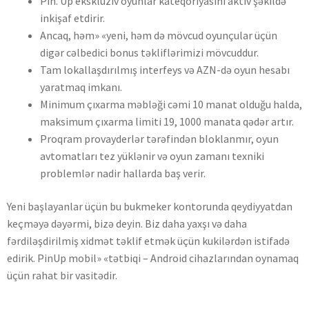
Pin. Up eksklüziv oyunlar kateqoriyasını aktiv şəkildə
inkişaf etdirir.
Ancaq, həm» «yeni, həm də mövcud oyunçular üçün
digər cəlbedici bonus təkliflərimizi mövcuddur.
Tam lokallaşdırılmış interfeys və AZN-də oyun hesabı
yaratmaq imkanı.
Minimum çıxarma məbləği cəmi 10 manat olduğu halda,
maksimum çıxarma limiti 19, 1000 manata qədər artır.
Proqram provayderlər tərəfindən bloklanmır, oyun
avtomatları tez yüklənir və oyun zamanı texniki
problemlər nadir hallarda baş verir.
Yeni başlayanlar üçün bu bukmeker kontorunda qeydiyyatdan
keçməyə dəyərmi, bizə deyin. Biz daha yaxşı və daha
fərdiləşdirilmiş xidmət təklif etmək üçün kukilərdən istifadə
edirik. PinUp mobil» «tətbiqi – Android cihazlarından oynamaq
üçün rahat bir vasitədir.