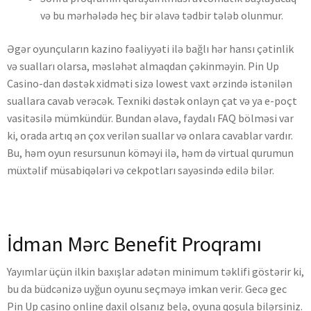
və bu mərhələdə heç bir əlavə tədbir tələb olunmur.
Əgər oyunçuların kazino fəaliyyəti ilə bağlı hər hansı çətinlik
və sualları olarsa, məsləhət almaqdan çəkinməyin. Pin Up
Casino-dan dəstək xidməti sizə lowest vaxt ərzində istənilən
suallara cavab verəcək. Texniki dəstək onlayn çat və ya e-poçt
vasitəsilə mümkündür. Bundan əlavə, faydalı FAQ bölməsi var
ki, orada artıq ən çox verilən suallar və onlara cavablar vardır.
Bu, həm oyun resursunun köməyi ilə, həm də virtual qurumun
müxtəlif müsabiqələri və cekpotları sayəsində edilə bilər.
İdman Mərc Benefit Proqramı
Yayımlar üçün ilkin baxışlar adətən minimum təklifi göstərir ki,
bu da büdcənizə uyğun oyunu seçməyə imkan verir. Gecə gec
Pin Up casino online daxil olsanız belə, oyuna qoşula bilərsiniz.