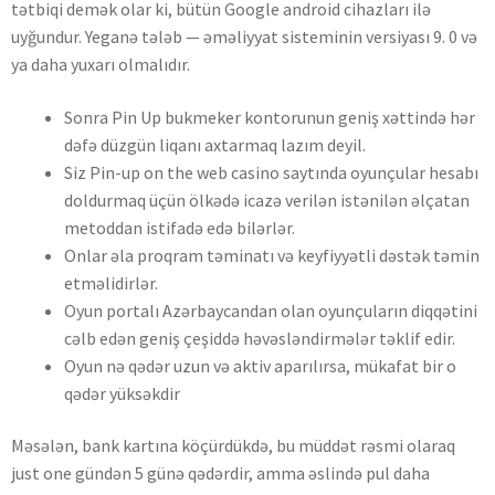
tətbiqi demək olar ki, bütün Google android cihazları ilə
uyğundur. Yeganə tələb — əməliyyat sisteminin versiyası 9. 0 və
ya daha yuxarı olmalıdır.
Sonra Pin Up bukmeker kontorunun geniş xəttində hər
dəfə düzgün liqanı axtarmaq lazım deyil.
Siz Pin-up on the web casino saytında oyunçular hesabı
doldurmaq üçün ölkədə icazə verilən istənilən əlçatan
metoddan istifadə edə bilərlər.
Onlar əla proqram təminatı və keyfiyyətli dəstək təmin
etməlidirlər.
Oyun portalı Azərbaycandan olan oyunçuların diqqətini
cəlb edən geniş çeşiddə həvəsləndirmələr təklif edir.
Oyun nə qədər uzun və aktiv aparılırsa, mükafat bir o
qədər yüksəkdir
Məsələn, bank kartına köçürdükdə, bu müddət rəsmi olaraq
just one gündən 5 günə qədərdir, amma əslində pul daha