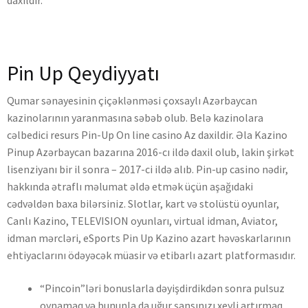
daxildir.
Pin Up Qeydiyyatı
Qumar sənayesinin çiçəklənməsi çoxsaylı Azərbaycan
kazinolarının yaranmasına səbəb olub. Belə kazinolara
cəlbedici resurs Pin-Up On line casino Az daxildir. Əla Kazino
Pinup Azərbaycan bazarına 2016-cı ildə daxil olub, lakin şirkət
lisenziyanı bir il sonra – 2017-ci ildə alıb. Pin-up casino nədir,
hakkında ətraflı məlumat əldə etmək üçün aşağıdaki
cədvəldən baxa bilərsiniz. Slotlar, kart və stolüstü oyunlar,
Canlı Kazino, TELEVISION oyunları, virtual idman, Aviator,
idman mərcləri, eSports Pin Up Kazino azart həvəskarlarının
ehtiyaclarını ödəyəcək müasir və etibarlı azart platformasıdır.
“Pincoin”ləri bonuslarla dəyişdirdikdən sonra pulsuz
oynamaq və bununla da uğur şansınızı xeyli artırmaq