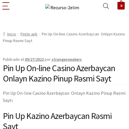
0
Inicio
PinUp apk
Pin Up On-line Casino Azerbaycan ️ Onlayn Kazino
Pinup Rəsmi Sayt
Publicado el
09/27/2022
por
strangesneakers
Pin Up On-line Casino Azerbaycan ️
Onlayn Kazino Pinup Rəsmi Sayt
Pin Up On-line Casino Azerbaycan ️ Onlayn Kazino Pinup Rəsmi
Saytı
Pin Up Kazino Azerbaycan Rəsmi
Sayt