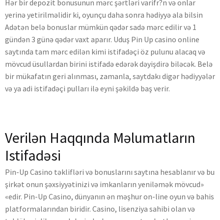
Hər bir depozit bonusunun mərc şərtləri varifr?n və onlar
yerinə yetirilməlidir ki, oyunçu daha sonra hədiyyə ala bilsin
Adətən belə bonuslar mümkün qədər sadə mərc edilir və 1
gündən 3 günə qədər vaxt aparır. Uduş Pin Up casino online
saytında tam mərc edilən kimi istifadəçi öz pulunu alacaq və
mövcud üsullardan birini istifadə edərək dəyişdirə biləcək. Belə
bir mükafatın geri alınması, zamanla, saytdakı digər hədiyyələr
və ya adi istifadəçi pulları ilə eyni şəkildə baş verir.
Verilən Haqqında Məlumatların
Istifadəsi
Pin-Up Casino təklifləri və bonuslarını saytına hesablanır və bu
şirkət onun şəxsiyyətinizi və imkanların yeniləmək mövcud»
«edir. Pin-Up Casino, dünyanın ən məşhur on-line oyun və bahis
platformalarından biridir. Casino, lisenziya sahibi olan və