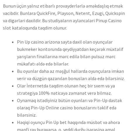
Bunun üçün yalnız etibarlı provayderlərlə əməkdaşlıq etmək
vacibdir. Bunlara QuickFire, Playson, Netent, Ezugi, Quickspin
və digərləri daxildir. Bu studiyaların əyləncələri Pinup Casino
slot kataloqunda təqdim olunur.
Pin Up casino arizona sayta daxil olan oyunçular
bukmeker kontorunda qeydiyyatdan keçərək müxtəlif
yarışların finallarına mərc edilə bilən pulsuz mərc
mükafatı əldə edə bilərlər.
Bu oyunlar daha az məşğul hallarda oyunçulara imkan
verir və düzgün qazanılan bonusları əldə edə bilərsiniz.
Olar İnternetdə təqdim olunan heç bir sxem və ya
strategiya 100% nəticəyə zəmanət verə bilməz.
Oynamaq istədiyiniz bütün oyunları və Pin-Up dəstək
olaraq Pin-Up Online casino bonuslarını təklif edə
bilərsiniz.
Həqiqi oyunçu Pin Up bet haqqında müsbət və ahora
mənfi rəy buraxarsa, o, yeddi durğu işarəsinə əməl