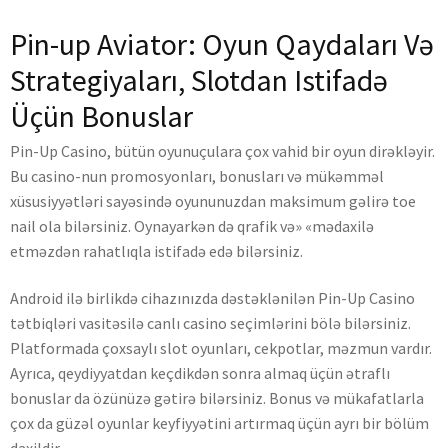
Pin-up Aviator: Oyun Qaydaları Və
Strategiyaları, Slotdan Istifadə
Üçün Bonuslar
Pin-Up Casino, bütün oyunuçulara çox vahid bir oyun dirəkləyir.
Bu casino-nun promosyonları, bonusları və mükəmməl
xüsusiyyətləri sayəsində oyununuzdan maksimum gəlirə toe
nail ola bilərsiniz. Oynayarkən də qrafik və» «mədaxilə
etməzdən rahatlıqla istifadə edə bilərsiniz.
Android ilə birlikdə cihazınızda dəstəklənilən Pin-Up Casino
tətbiqləri vasitəsilə canlı casino seçimlərini bölə bilərsiniz.
Platformada çoxsaylı slot oyunları, cekpotlar, məzmun vardır.
Ayrıca, qeydiyyatdan keçdikdən sonra almaq üçün ətraflı
bonuslar da özünüzə gətirə bilərsiniz. Bonus və mükafatlarla
çox da güzəl oyunlar keyfiyyətini artırmaq üçün ayrı bir bölüm