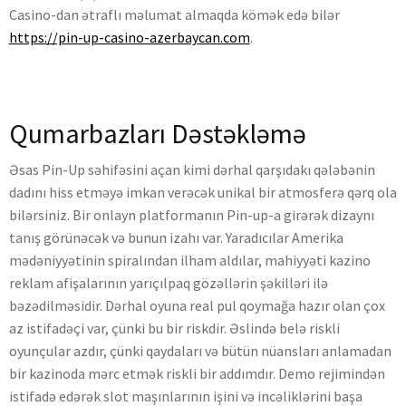
Casino-dan ətraflı məlumat almaqda kömək edə bilər
https://pin-up-casino-azerbaycan.com
.
Qumarbazları Dəstəkləmə
Əsas Pin-Up səhifəsini açan kimi dərhal qarşıdakı qələbənin
dadını hiss etməyə imkan verəcək unikal bir atmosferə qərq ola
bilərsiniz. Bir onlayn platformanın Pin-up-a girərək dizaynı
tanış görünəcək və bunun izahı var. Yaradıcılar Amerika
mədəniyyətinin spiralından ilham aldılar, mahiyyəti kazino
reklam afişalarının yarıçılpaq gözəllərin şəkilləri ilə
bəzədilməsidir. Dərhal oyuna real pul qoymağa hazır olan çox
az istifadəçi var, çünki bu bir riskdir. Əslində belə riskli
oyunçular azdır, çünki qaydaları və bütün nüansları anlamadan
bir kazinoda mərc etmək riskli bir addımdır. Demo rejimindən
istifadə edərək slot maşınlarının işini və incəliklərini başa