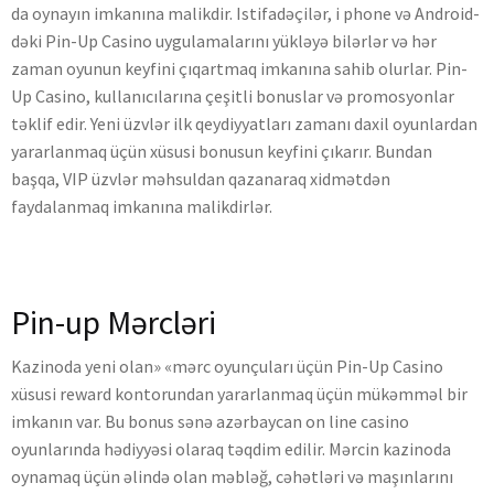
da oynayın imkanına malikdir. Istifadəçilər, i phone və Android-
dəki Pin-Up Casino uygulamalarını yükləyə bilərlər və hər
zaman oyunun keyfini çıqartmaq imkanına sahib olurlar. Pin-
Up Casino, kullanıcılarına çeşitli bonuslar və promosyonlar
təklif edir. Yeni üzvlər ilk qeydiyyatları zamanı daxil oyunlardan
yararlanmaq üçün xüsusi bonusun keyfini çıkarır. Bundan
başqa, VIP üzvlər məhsuldan qazanaraq xidmətdən
faydalanmaq imkanına malikdirlər.
Pin-up Mərcləri
Kazinoda yeni olan» «mərc oyunçuları üçün Pin-Up Casino
xüsusi reward kontorundan yararlanmaq üçün mükəmməl bir
imkanın var. Bu bonus sənə azərbaycan on line casino
oyunlarında hədiyyəsi olaraq təqdim edilir. Mərcin kazinoda
oynamaq üçün əlində olan məbləğ, cəhətləri və maşınlarını