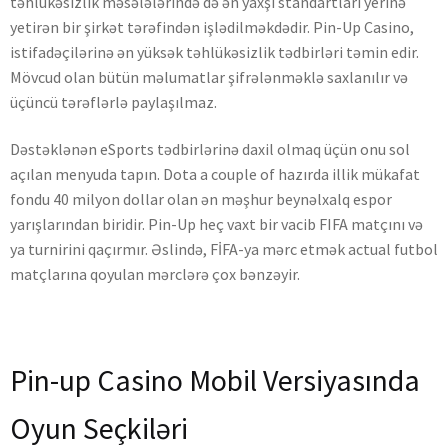
təhlükəsizlik məsələlərində də ən yaxşı standartları yerinə
yetirən bir şirkət tərəfindən işlədilməkdədir. Pin-Up Casino,
istifadəçilərinə ən yüksək təhlükəsizlik tədbirləri təmin edir.
Mövcud olan bütün məlumatlar şifrələnməklə saxlanılır və
üçüncü tərəflərlə paylaşılmaz.
Dəstəklənən eSports tədbirlərinə daxil olmaq üçün onu sol
açılan menyuda tapın. Dota a couple of hazırda illik mükafat
fondu 40 milyon dollar olan ən məşhur beynəlxalq espor
yarışlarından biridir. Pin-Up heç vaxt bir vacib FIFA matçını və
ya turnirini qaçırmır. Əslində, FİFA-ya mərc etmək actual futbol
matçlarına qoyulan mərclərə çox bənzəyir.
Pin-up Casino Mobil Versiyasında
Oyun Seçkiləri