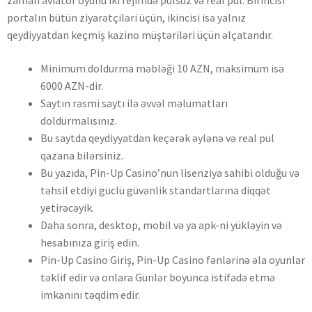
portalın bütün ziyarətçiləri üçün, ikincisi isə yalnız
qeydiyyatdan keçmiş kazino müştəriləri üçün əlçatandır.
Minimum doldurma məbləği 10 AZN, maksimum isə
6000 AZN-dir.
Saytın rəsmi saytı ilə əvvəl məlumatları
doldurmalısınız.
Bu saytda qeydiyyatdan keçərək əylənə və real pul
qazana bilərsiniz.
Bu yazıda, Pin-Up Casino’nun lisenziya sahibi olduğu və
təhsil etdiyi güclü güvənlik standartlarına diqqət
yetirəcəyik.
Daha sonra, desktop, mobil və ya apk-ni yükləyin və
hesabınıza giriş edin.
Pin-Up Casino Giriş, Pin-Up Casino fənlərinə əla oyunlar
təklif edir və onlara Günlər boyunca istifadə etmə
imkanını təqdim edir.