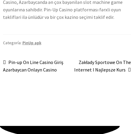
Casino, Azərbaycanda ən çox bəyənilən slot machine game
oyunlarına sahibdir. Pin-Up Casino platforması fərxli oyun
təklifləri ilə ünlüdür və bir çox kazino seçimi təklif edir.
Categoría:
PinUp apk
Pin-up On Line Casino Giriş
Zakłady Sportowe On The
Azərbaycan Onlayn Casino
Internet I Najlepsze Kurs