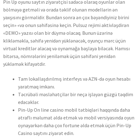
Pin Up oyunu saytın ziyarətçisi sadəcə olaraq oyunlar olan
bölməyə getməli və orada təklif olunan modellərin ən
yaxşısını görməlidir. Bundan sonra ən çox bəyəndiyiniz birini
seçin» «və onun səhifəsinə keçin. Pulsuz rejimi aktivləşdirən
«DEMO» yazısı olan bir düymə olacaq. Bunun üzərinə
klikləməklə, səhifə yenidən yüklənəcək, oyunçu mərc üçün
virtual kreditlər alacaq və oynamağa başlaya biləcək. Hamısı
bitərsə, nömrələrini yeniləmək üçün səhifəni yenidən
yükləmək kifayətdir.
Tam lokallaşdırılmış interfeys və AZN-də oyun hesabı
yaratmaq imkanı.
Təcrübəli məsləhətçilər bir neçə işləyən güzgü təqdim
edəcəklər.
Pin-Up On line casino mobil tətbiqləri haqqında daha
ətraflı məlumat əldə etmək və mobil versiyasında oyun
oynayarkən daha çox fortune əldə etmək üçün Pin-Up
Casino saytını ziyarət edin.