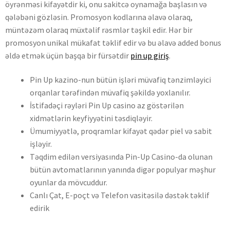
öyrənməsi kifayətdir ki, onu sakitcə oynamağa başlasın və
qələbəni gözləsin. Promosyon kodlarına əlavə olaraq,
müntəzəm olaraq müxtəlif rəsmlər təşkil edir. Hər bir
promosyon unikal mükafat təklif edir və bu əlavə added bonus
əldə etmək üçün başqa bir fürsətdir
pin up giriş
.
Pin Up kazino-nun bütün işləri müvafiq tənzimləyici
orqanlar tərəfindən müvafiq şəkildə yoxlanılır.
İstifadəçi rəyləri Pin Up casino az göstərilən
xidmətlərin keyfiyyətini təsdiqləyir.
Ümumiyyətlə, proqramlar kifayət qədər piel və sabit
işləyir.
Təqdim edilən versiyasında Pin-Up Casino-da olunan
bütün avtomatlarının yanında digər populyar məşhur
oyunlar da mövcuddur.
Canlı Çat, E-poçt və Telefon vasitəsilə dəstək təklif
edirik