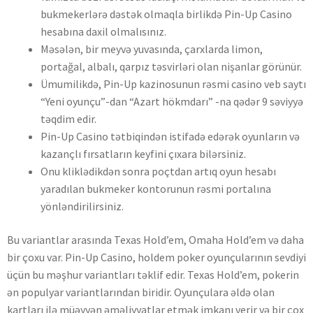
bukmekerlərə dəstək olmaqla birlikdə Pin-Up Casino
hesabına daxil olmalısınız.
Məsələn, bir meyvə yuvasında, çarxlarda limon,
portağal, albalı, qarpız təsvirləri olan nişanlar görünür.
Ümumilikdə, Pin-Up kazinosunun rəsmi casino veb saytı
“Yeni oyunçu”-dan “Azart hökmdarı” -na qədər 9 səviyyə
təqdim edir.
Pin-Up Casino tətbiqindən istifadə edərək oyunların və
kazançlı fırsatların keyfini çıxara bilərsiniz.
Onu kliklədikdən sonra poçtdan artıq oyun hesabı
yaradılan bukmeker kontorunun rəsmi portalına
yönləndirilirsiniz.
Bu variantlar arasında Texas Hold’em, Omaha Hold’em və daha
bir çoxu var. Pin-Up Casino, holdem poker oyunçularının sevdiyi
üçün bu məşhur variantları təklif edir. Texas Hold’em, pokerin
ən populyar variantlarından biridir. Oyunçulara əldə olan
kartları ilə müəyyən əməliyyatlar etmək imkanı verir və bir çox