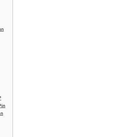
ın
?
Pin
ın