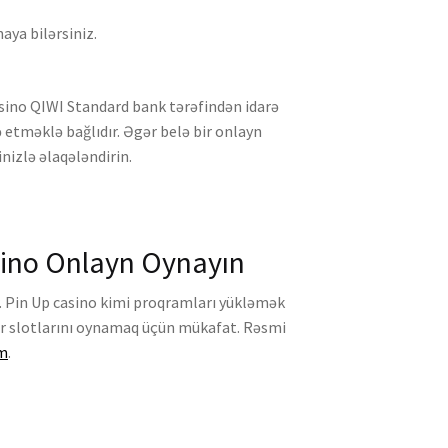
aya bilərsiniz.
asino QIWI Standard bank tərəfindən idarə
 etməklə bağlıdır. Əgər belə bir onlayn
nizlə əlaqələndirin.
sino Onlayn Oynayın
 Pin Up casino kimi proqramları yükləmək
mar slotlarını oynamaq üçün mükafat. Rəsmi
om
.