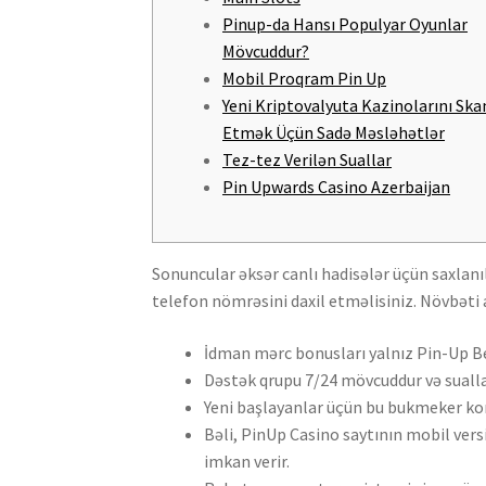
Pinup-da Hansı Populyar Oyunlar
Mövcuddur?
Mobil Proqram Pin Up
Yeni Kriptovalyuta Kazinolarını Ska
Etmək Üçün Sadə Məsləhətlər
Tez-tez Verilən Suallar
Pin Upwards Casino Azerbaijan
Sonuncular əksər canlı hadisələr üçün saxlan
telefon nömrəsini daxil etməlisiniz. Növbəti
İdman mərc bonusları yalnız Pin-Up Be
Dəstək qrupu 7/24 mövcuddur və suall
Yeni başlayanlar üçün bu bukmeker ko
Bəli, PinUp Casino saytının mobil vers
imkan verir.