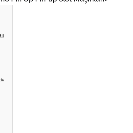
dan
i»