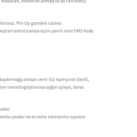
 məsələn, bonuslar almaq və ya tərtibatçı
irsiniz. Pin Up gamble casino
 müştəri avtorizasiya üçün parol olan SMS kodu
laşdırmağa imkan verir. Siz həmçinin Skrill,
eyn texnologiyalarına uyğun işləyir, buna
edin.
tamamilə yoxdur və en este momento oyunun