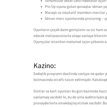
Sonuncular əksər canlı hadisələr üçün 
Pin Up oyunu gələn qonaqlar idman yarı
Maraqlı və müxtəlif mümkün mərclər ya
İdman mərc oyunlarında procuring – şir
Oyunların çeşidi daim genişlənir və siz həm a
edərək mütəxəssislərlə əlaqə saxlaya bilərsin
Oyunçular istənilən məlumat üçün şöbənin əmə
Kazino:
Sadiqlik proqramı daxilində səviyyə nə qədər y
bölməsində ətraflı təsvir edilmişdir. Kataloqd
Slotlar və kart oyunları bu gün kazinoda həzz 
saxlamaq vacibdir ki, bu de uma auditoriyanı 
provayderlərlə əməkdaşlıq etmək vacibdir. Bun