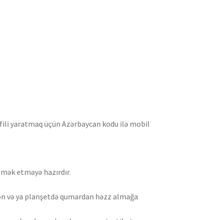
ofili yaratmaq üçün Azərbaycan kodu ilə mobil
mək etməyə hazırdır.
rtfon və ya planşetdə qumardan həzz almağa