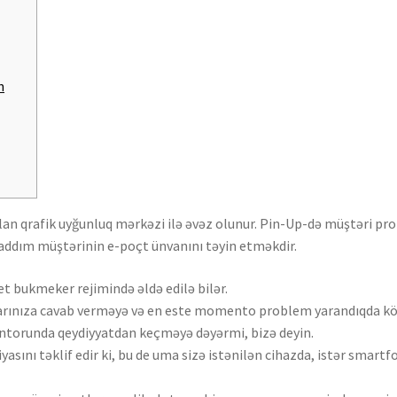
n
ılan qrafik uyğunluq mərkəzi ilə əvəz olunur. Pin-Up-də müştəri pr
 addım müştərinin e-poçt ünvanını təyin etməkdir.
t bukmeker rejimində əldə edilə bilər.
arınıza cavab verməyə və en este momento problem yarandıqda kö
ntorunda qeydiyyatdan keçməyə dəyərmi, bizə deyin.
iyasını təklif edir ki, bu de uma sizə istənilən cihazda, istər sma