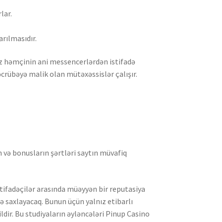
lar.
arılmasıdır.
Siz həmçinin ani messencerlərdən istifadə
crübəyə malik olan mütəxəssislər çalışır.
n və bonusların şərtləri saytın müvafiq
istifadəçilər arasında müəyyən bir reputasiya
ə saxlayacaq. Bunun üçün yalnız etibarlı
ldir. Bu studiyaların əyləncələri Pinup Casino