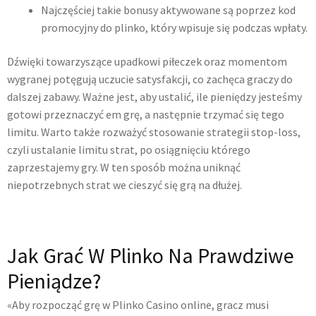
Najczęściej takie bonusy aktywowane są poprzez kod
promocyjny do plinko, który wpisuje się podczas wpłaty.
Dźwięki towarzyszące upadkowi piłeczek oraz momentom
wygranej potęgują uczucie satysfakcji, co zachęca graczy do
dalszej zabawy. Ważne jest, aby ustalić, ile pieniędzy jesteśmy
gotowi przeznaczyć em grę, a następnie trzymać się tego
limitu. Warto także rozważyć stosowanie strategii stop-loss,
czyli ustalanie limitu strat, po osiągnięciu którego
zaprzestajemy gry. W ten sposób można uniknąć
niepotrzebnych strat we cieszyć się grą na dłużej.
Jak Grać W Plinko Na Prawdziwe
Pieniądze?
«Aby rozpocząć grę w Plinko Casino online, gracz musi