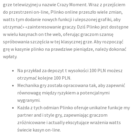
grze telewizyjnej u nazwie Crazy Moment. Wraz z przejściem
do przestrzeni on-line, Plinko online przeszło wiele zmian,
watts tym dodanie nowych funkcji i ulepszonej grafiki, aby
utrzymać» «zainteresowanie graczy. Dziś Plinko jest dostępne
w wielu kasynach on the web, oferując graczom szansę
spróbowania szczęścia w tej klasycznej grze. Aby rozpocząć
grę w kasynie plinko na prawdziwe pieniądze, należy dokonać
wpłaty.
Na przykład za depozyt t wysokości 100 PLN możesz
otrzymać kolejne 100 PLN.
Mechanika gry została opracowana tak, aby zapewnić
równowagę między ryzykiem a potencjalnymi
wygranymi.
Każda z tych odmian Plinko oferuje unikalne funkcje my
partner and i style gry, zapewniając graczom
zróżnicowane i actually ekscytujące wrażenia watts
świecie kasyn on-line.