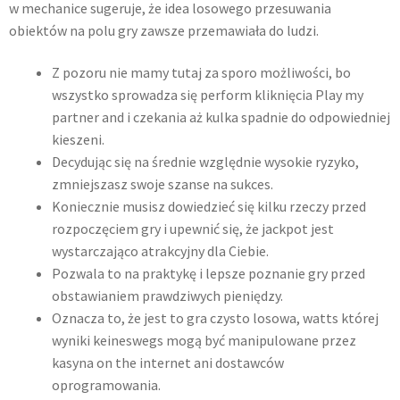
w mechanice sugeruje, że idea losowego przesuwania
obiektów na polu gry zawsze przemawiała do ludzi.
Z pozoru nie mamy tutaj za sporo możliwości, bo
wszystko sprowadza się perform kliknięcia Play my
partner and i czekania aż kulka spadnie do odpowiedniej
kieszeni.
Decydując się na średnie względnie wysokie ryzyko,
zmniejszasz swoje szanse na sukces.
Koniecznie musisz dowiedzieć się kilku rzeczy przed
rozpoczęciem gry i upewnić się, że jackpot jest
wystarczająco atrakcyjny dla Ciebie.
Pozwala to na praktykę i lepsze poznanie gry przed
obstawianiem prawdziwych pieniędzy.
Oznacza to, że jest to gra czysto losowa, watts której
wyniki keineswegs mogą być manipulowane przez
kasyna on the internet ani dostawców
oprogramowania.