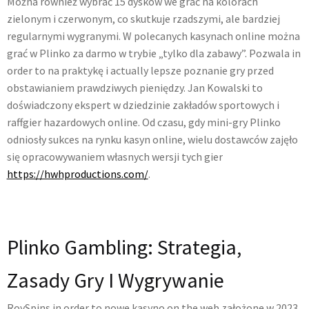
Można również wybrać 15 dysków we grać na kolorach
zielonym i czerwonym, co skutkuje rzadszymi, ale bardziej
regularnymi wygranymi. W polecanych kasynach online można
grać w Plinko za darmo w trybie „tylko dla zabawy”. Pozwala in
order to na praktykę i actually lepsze poznanie gry przed
obstawianiem prawdziwych pieniędzy. Jan Kowalski to
doświadczony ekspert w dziedzinie zakładów sportowych i
raffgier hazardowych online. Od czasu, gdy mini-gry Plinko
odniosły sukces na rynku kasyn online, wielu dostawców zajęło
się opracowywaniem własnych wersji tych gier
https://hwhproductions.com/
.
Plinko Gambling: Strategia,
Zasady Gry I Wygrywanie
RoySpins in order to nowe kasyno on the web założone w 2023