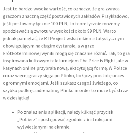
Jest to bardzo wysoka wartość, co oznacza, że gra zwraca
graczom znaczną część postawionych zakładów. Przykładowo,
jeśli postawimy łącznie 100 PLN, to teoretycznie możemy
spodziewać się zwrotu w wysokości około 99 PLN. Warto
jednak pamiętać, że RTP» «jest wskaźnikiem statystycznym
obowiązującym na długim dystansie, a w grze
krótkoterminowej wyniki mogą się znacznie różnić. Tak, to gra
inspirowana kultowym teleturniejem The Price is Right, ale w
kasynach online przybrała nową, ekscytującą formę. W Polsce
coraz więcej graczy sięga po Plinko, bo łączy prostotę unces
ogromnymi emocjami. Jeśli szukasz czegoś świeżego, co
szybko podkręci adrenalinę, Plinko in order to może być strzał
w dziesiątkę!
Po znalezieniu aplikacji, należy kliknąć przycisk
„Pobierz” i postępować zgodnie z instrukcjami
wyświetlanymi na ekranie.