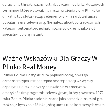
uprawiamy threat, ważne jest, aby zrozumieć kilka kluczowych
terminów, które wpływają na nasze wrażenia z gry. Plinko to
unikalny typ slotu, łączący elementy gry hazardowej unces
popularną grą telewizyjną. Nie należy about do tradycyjnych
kategorii automatów, jednak można go określić jako slot
specjalny lub grę instant.
Ważne Wskazówki Dla Graczy W
Plinko Real Money
Plinko Polska cieszy się dużą popularnością, a wersja
demonstracyjna jest dostępna bez rejestracji we wpłaty
depozytu. Po raz pierwszy pojawiło się w Ameryce w
amerykańskim programie telewizyjnym, który powstał w 1972
roku. Zanim Plinko stało się znane jako samodzielna mini-gra,
można je było znaleźć jako jedną unces rund bonusowych watts