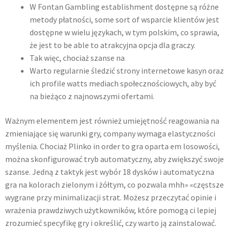
W Fontan Gambling establishment dostępne są różne
metody płatności, some sort of wsparcie klientów jest
dostępne w wielu językach, w tym polskim, co sprawia,
że jest to be able to atrakcyjna opcja dla graczy.
Tak więc, chociaż szanse na
Warto regularnie śledzić strony internetowe kasyn oraz
ich profile watts mediach społecznościowych, aby być
na bieżąco z najnowszymi ofertami.
Ważnym elementem jest również umiejętność reagowania na
zmieniające się warunki gry, company wymaga elastyczności
myślenia. Chociaż Plinko in order to gra oparta em losowości,
można skonfigurować tryb automatyczny, aby zwiększyć swoje
szanse. Jedną z taktyk jest wybór 18 dysków i automatyczna
gra na kolorach zielonym i żółtym, co pozwala mhh» «częstsze
wygrane przy minimalizacji strat. Możesz przeczytać opinie i
wrażenia prawdziwych użytkowników, które pomogą ci lepiej
zrozumieć specyfikę gry i określić, czy warto ją zainstalować.