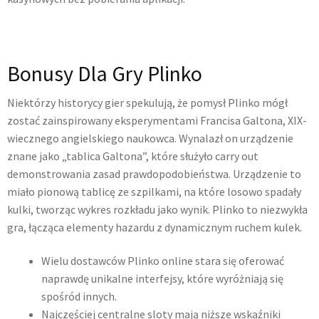
Bonusy Dla Gry Plinko
Niektórzy historycy gier spekulują, że pomysł Plinko mógł
zostać zainspirowany eksperymentami Francisa Galtona, XIX-
wiecznego angielskiego naukowca. Wynalazł on urządzenie
znane jako „tablica Galtona”, które służyło carry out
demonstrowania zasad prawdopodobieństwa. Urządzenie to
miało pionową tablicę ze szpilkami, na które losowo spadały
kulki, tworząc wykres rozkładu jako wynik. Plinko to niezwykła
gra, łącząca elementy hazardu z dynamicznym ruchem kulek.
Wielu dostawców Plinko online stara się oferować
naprawdę unikalne interfejsy, które wyróżniają się
spośród innych.
Najczęściej centralne sloty mają niższe wskaźniki