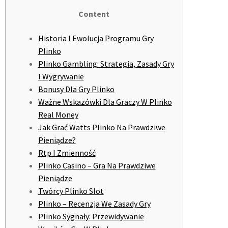
Content
Historia I Ewolucja Programu Gry
Plinko
Plinko Gambling: Strategia, Zasady Gry
I Wygrywanie
Bonusy Dla Gry Plinko
Ważne Wskazówki Dla Graczy W Plinko
Real Money
Jak Grać Watts Plinko Na Prawdziwe
Pieniądze?
Rtp I Zmienność
Plinko Casino – Gra Na Prawdziwe
Pieniądze
Twórcy Plinko Slot
Plinko – Recenzja We Zasady Gry
Plinko Sygnały: Przewidywanie