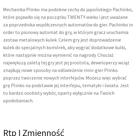
Mechanika Plinko ma podobne cechy do japońskiego Pachinko,
które pojawiło się na początku TWENTY wieku i jest uważane
za poprzednika współczesnych automatów do gier. Pachinko in
order to pionowy automat do gry, w którym gracz uruchamia
zestaw metalowych kulek. Celem gry jest doprowadzenie
kulek do specjalnych komórek, aby wygrać dodatkowe kulki,
które następnie można wymienić na nagrody. Chociaż
największą zaletą tej gry jest jej prostota, deweloperzy wciąż
znajdują nowe sposoby na odświeżenie mini-gier Plinko
poprzez tworzenie nowych interfejsów. Możesz więc wybrać
grę Plinko na podstawie jej interfejsu, tematyki i świata. Jest
to bardzo osobisty wybór, oparty wyłącznie na Twoich
upodobaniach.
Rtp I Zmienność