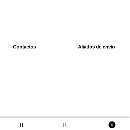
Inicio
PaYu
Rastreo
Efecty
Mi cuenta
PSE
Carrito
Epayco
Baloto
Contactos
Aliados de envío
WhatsApp
Envia
0000
Interrapidisimos
Correo
Servientrega
00000@gmail.com
Deprisa
0