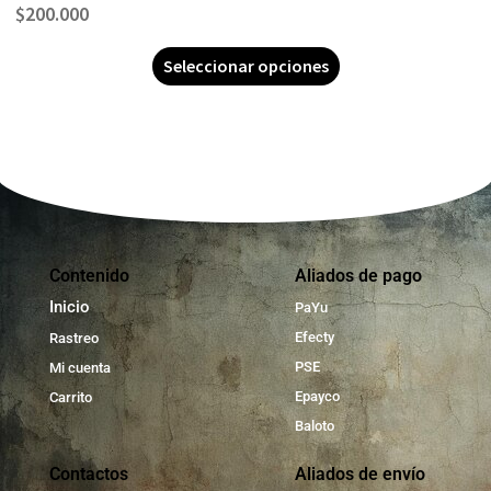
$
200.000
Seleccionar opciones
Contenido
Aliados de pago
Inicio
PaYu
Efecty
Rastreo
PSE
Mi cuenta
Epayco
Carrito
Baloto
Contactos
Aliados de envío